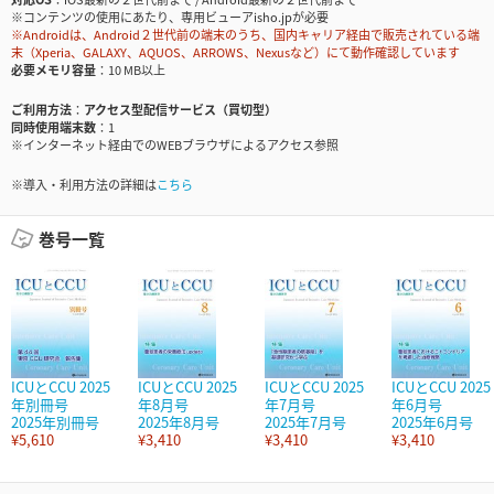
※コンテンツの使用にあたり、専用ビューアisho.jpが必要
※Androidは、Android２世代前の端末のうち、国内キャリア経由で販売されている端
末（Xperia、GALAXY、AQUOS、ARROWS、Nexusなど）にて動作確認しています
必要メモリ容量
10 MB以上
ご利用方法
アクセス型配信サービス（買切型）
同時使用端末数
1
※インターネット経由でのWEBブラウザによるアクセス参照
※導入・利用方法の詳細は
こちら
巻号一覧
ICUとCCU 2025
ICUとCCU 2025
ICUとCCU 2025
ICUとCCU 2025
年別冊号
年8月号
年7月号
年6月号
2025年別冊号
2025年8月号
2025年7月号
2025年6月号
¥5,610
¥3,410
¥3,410
¥3,410