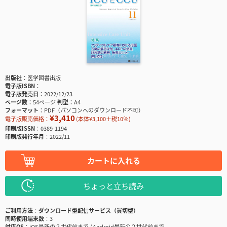
出版社
医学図書出版
電子版ISBN
電子版発売日
2022/12/23
ページ数
54ページ
判型
A4
フォーマット
PDF（パソコンへのダウンロード不可）
¥3,410
電子版販売価格：
(本体¥3,100＋税10％)
印刷版ISSN
0389-1194
印刷版発行年月
2022/11
カートに入れる
ちょっと立ち読み
ご利用方法
ダウンロード型配信サービス（買切型）
同時使用端末数
3
対応OS
iOS最新の２世代前まで / Android最新の２世代前まで