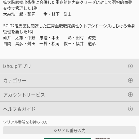
拡大胸腺摘出術後に合併した重症筋無力症クリーゼに対して選択的血漿
交換で管理した1例
大森浩一郎・鶴岡 歩・林下 浩士
SGLT2阻害薬に関連した正常血糖糖尿病性ケトアシドーシスにおける全身
管理を要した1例
碓井 太雄・中野 忠澄・本田 彩・田村 涼史
自閑 昌彦・舛田 一哲・松岡 俊三・福井 道彦
isho.jpアプリ
カテゴリー
アカウントサービス
ヘルプ＆ガイド
シリアル番号をお持ちの方
シリアル番号入力