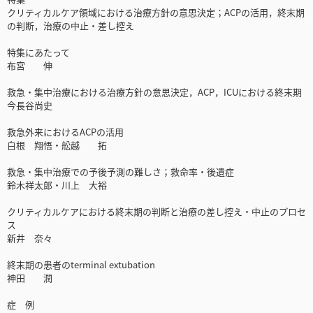
クリティカルケア領域における治療方針の意思決定；ACPの活用，終末期
の判断，治療の中止・差し控え
特集にあたって
布宮 伸
救急・集中治療における治療方針の意思決定，ACP，ICUにおける終末期
今長谷尚史
救急外来におけるACPの活用
白根 翔悟・舩越 拓
救急・集中治療での予後予測の難しさ；救命率・後遺症
鈴木祥太郎・川上 大裕
クリティカルケアにおける終末期の判断と治療の差し控え・中止のプロセ
ス
新井 奈々
終末期の患者のterminal extubation
神田 潤
症 例