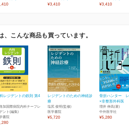
,410
¥3,410
¥3,410
は、こんな商品も買っています。
科レジデントの鉄則 第4
レジデントのための神経診
骨折ハンター 
療
×非整形外科医
路加国際病院内科チーフレ
塩尻 俊明(監修)
増井 伸高(著)
デント(編集)
医学書院
中外医学社
学書院
¥5,720
¥5,280
,280