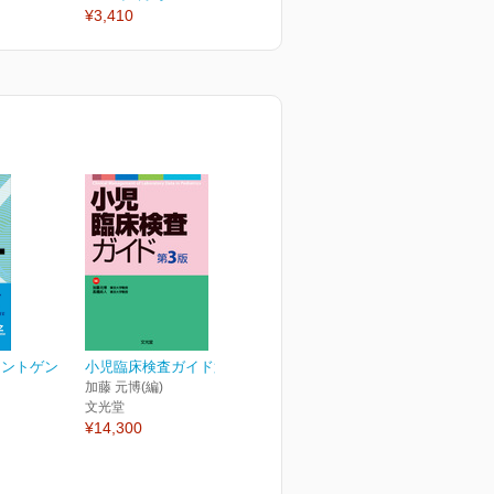
¥3,410
¥3,410
¥
レントゲン
小児臨床検査ガイド第3版
加藤 元博(編)
文光堂
¥14,300