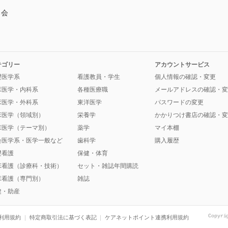
る会
テゴリー
アカウントサービス
礎医学系
看護教員・学生
個人情報の確認・変更
床医学・内科系
各種医療職
メールアドレスの確認・変
床医学・外科系
東洋医学
パスワードの変更
床医学（領域別）
栄養学
かかりつけ書店の確認・変
床医学（テーマ別）
薬学
マイ本棚
会医学系・医学一般など
歯科学
購入履歴
礎看護
保健・体育
床看護（診療科・技術）
セット・雑誌年間購読
床看護（専門別）
雑誌
健・助産
Copyri
利用規約
特定商取引法に基づく表記
ケアネットポイント連携利用規約