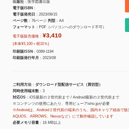
出版社
医学図書出版
電子版ISBN
電子版発売日
2023/09/15
ページ数
76ページ
判型
A4
フォーマット
PDF（パソコンへのダウンロード不可）
¥3,410
電子版販売価格：
(本体¥3,100＋税10％)
印刷版ISSN
0389-1194
印刷版発行年月
2023/08
ご利用方法
ダウンロード型配信サービス（買切型）
同時使用端末数
3
対応OS
iOS最新の２世代前まで / Android最新の２世代前まで
※コンテンツの使用にあたり、専用ビューアisho.jpが必要
※Androidは、Android２世代前の端末のうち、国内キャリア経由で販
AQUOS、ARROWS、Nexusなど）にて動作確認しています
必要メモリ容量
16 MB以上