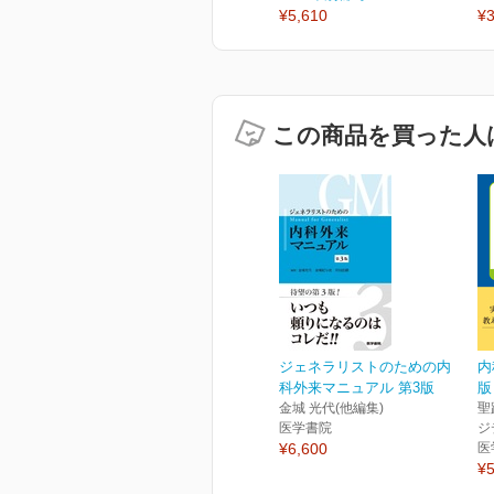
¥5,610
¥3
この商品を買った人
ジェネラリストのための内
内
科外来マニュアル 第3版
版
金城 光代(他編集)
聖
医学書院
ジ
¥6,600
医
¥5