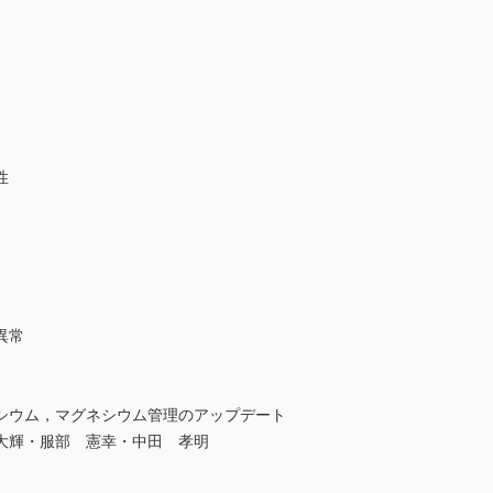
性
異常
シウム，マグネシウム管理のアップデート
大輝・服部 憲幸・中田 孝明