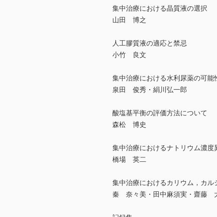
集中治療における晶質液の選択
山田 博之
人工膠質液の適応と禁忌
小竹 良文
集中治療における水利尿薬の可能
泉田 俊秀・絹川弘一郎
酸塩基平衡の評価方法について
森松 博史
集中治療におけるナトリウム濃度
橋場 英二
集中治療におけるカリウム，カル
秦 奈々美・田中麻須実・齋藤 