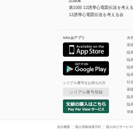
記録集
第10回 12誘導心電図伝送を考え
12誘導心電図伝送を考える会
isho.jpアプリ
カ
基
臨
臨
臨
臨
社
シリアル番号をお持ちの方
基
シリアル番号登録
臨
臨
保
会社概要
個人情報保護方針
個人向けサービス