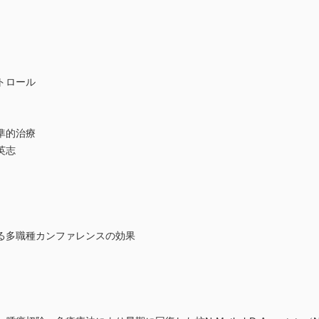
トロール
準的治療
英志
る多職種カンファレンスの効果