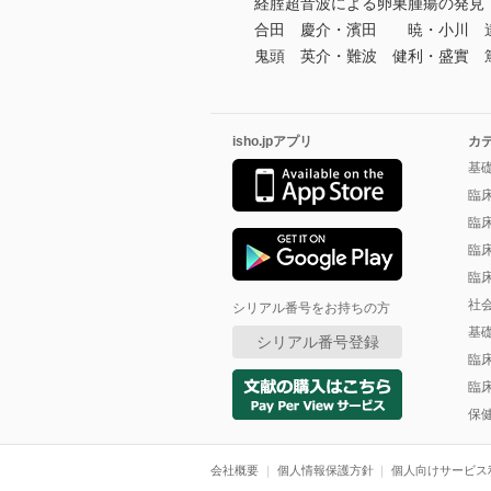
経腟超音波による卵巣腫瘍の発見，腫瘍
合田 慶介・濱田 暁・小川 
鬼頭 英介・難波 健利・盛實 
isho.jpアプリ
カ
基
臨
臨
臨
臨
社
シリアル番号をお持ちの方
基
シリアル番号登録
臨
臨
保
会社概要
個人情報保護方針
個人向けサービス