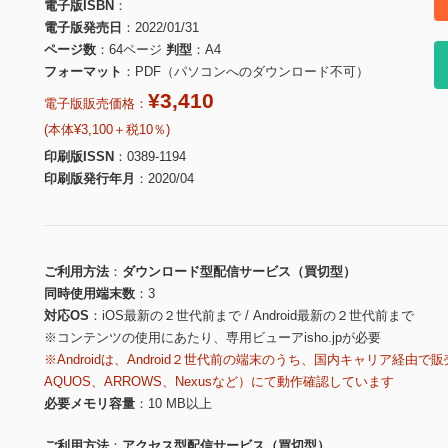
電子版ISBN
電子版発売日
2022/01/31
ページ数
64ページ
判型
A4
フォーマット
PDF（パソコンへのダウンロード不可）
¥3,410
電子版販売価格：
(本体¥3,100＋税10％)
印刷版ISSN
0389-1194
印刷版発行年月
2020/04
ご利用方法
ダウンロード型配信サービス（買切型）
同時使用端末数
3
対応OS
iOS最新の２世代前まで / Android最新の２世代前まで
※コンテンツの使用にあたり、専用ビューアisho.jpが必要
※Androidは、Android２世代前の端末のうち、国内キャリア経由で販
AQUOS、ARROWS、Nexusなど）にて動作確認しています
必要メモリ容量
10 MB以上
ご利用方法
アクセス型配信サービス（買切型）