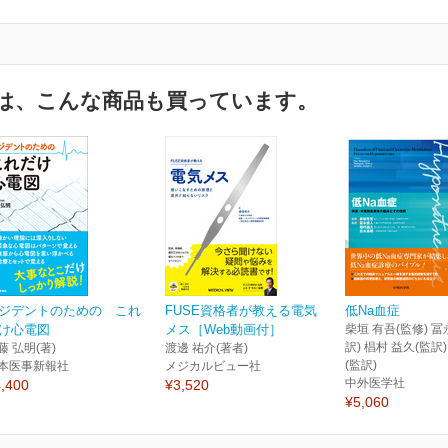
は、こんな商品も買っています。
ジデントのための これ
FUSE資格者が教える電気
低Na血症
け心電図
メス［Web動画付］
柴垣 有吾(監修) 冨
訳) 椙村 益久(監訳
藤 弘明(著)
渡邊 祐介(著者)
(監訳)
本医事新報社
メジカルビュー社
中外医学社
,400
¥3,520
¥5,060