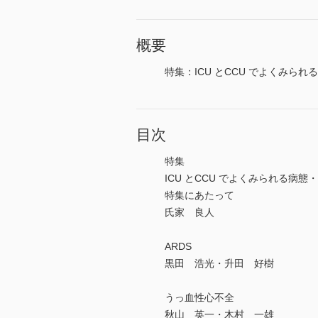
概要
特集：ICU とCCU でよくみられ
目次
特集
ICU とCCU でよくみられる病態
特集にあたって
氏家 良人
ARDS
黒田 浩光・升田 好樹
うっ血性心不全
秋山 英一・木村 一雄