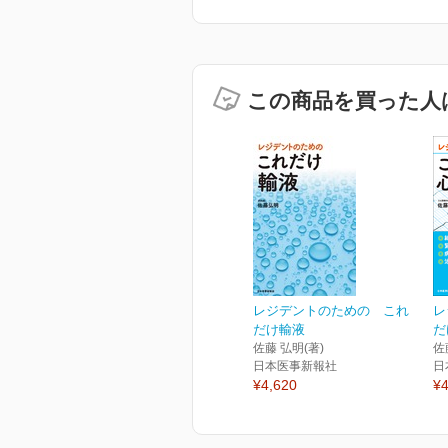
この商品を買った人
レジデントのための これ
レ
だけ輸液
だ
佐藤 弘明(著)
佐
日本医事新報社
日
¥4,620
¥4