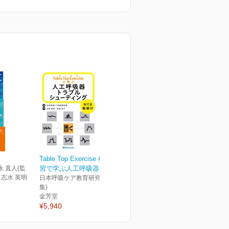
Table Top Exercise 机上演
永 直人(監
習で学ぶ人工呼吸器トラ...
) 志水 英明
日本呼吸ケア教育研究会(編
集)
金芳堂
¥5,940