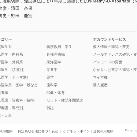
切除，免疫療法により早期に回復した抗N-Methyl-D-Aspartate（
達彦・濱田 奈保
篤史・野田 能宏
テゴリー
アカウントサービス
礎医学系
看護教員・学生
個人情報の確認・変更
床医学・内科系
各種医療職
メールアドレスの確認・変
床医学・外科系
東洋医学
パスワードの変更
床医学（領域別）
栄養学
かかりつけ書店の確認・変
床医学（テーマ別）
薬学
マイ本棚
会医学系・医学一般など
歯科学
購入履歴
礎看護
保健・体育
床看護（診療科・技術）
セット・雑誌年間購読
床看護（専門別）
雑誌
健・助産
Copyri
利用規約
特定商取引法に基づく表記
ケアネットポイント連携利用規約