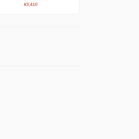
¥3,410
¥3,410
¥