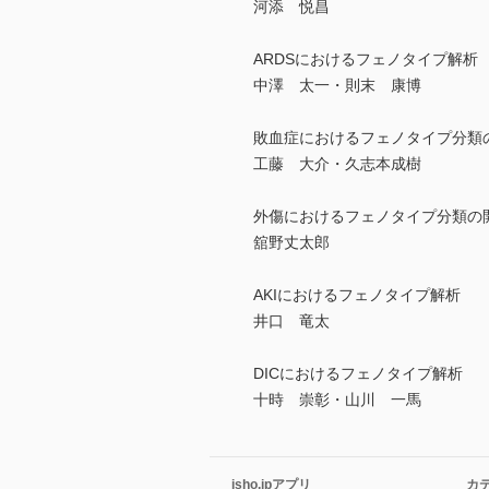
河添 悦昌
ARDSにおけるフェノタイプ解析
中澤 太一・則末 康博
敗血症におけるフェノタイプ分類
工藤 大介・久志本成樹
外傷におけるフェノタイプ分類の
舘野丈太郎
AKIにおけるフェノタイプ解析
井口 竜太
DICにおけるフェノタイプ解析
十時 崇彰・山川 一馬
isho.jpアプリ
カ