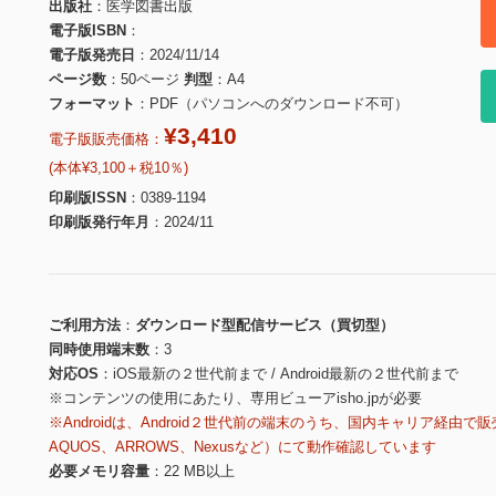
出版社
医学図書出版
電子版ISBN
電子版発売日
2024/11/14
ページ数
50ページ
判型
A4
フォーマット
PDF（パソコンへのダウンロード不可）
¥3,410
電子版販売価格：
(本体¥3,100＋税10％)
印刷版ISSN
0389-1194
印刷版発行年月
2024/11
ご利用方法
ダウンロード型配信サービス（買切型）
同時使用端末数
3
対応OS
iOS最新の２世代前まで / Android最新の２世代前まで
※コンテンツの使用にあたり、専用ビューアisho.jpが必要
※Androidは、Android２世代前の端末のうち、国内キャリア経由で販
AQUOS、ARROWS、Nexusなど）にて動作確認しています
必要メモリ容量
22 MB以上