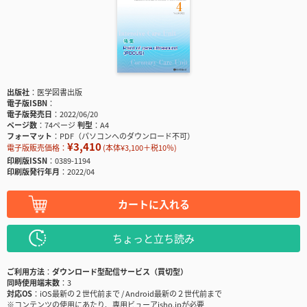
出版社
医学図書出版
電子版ISBN
電子版発売日
2022/06/20
ページ数
74ページ
判型
A4
フォーマット
PDF（パソコンへのダウンロード不可）
¥3,410
電子版販売価格：
(本体¥3,100＋税10％)
印刷版ISSN
0389-1194
印刷版発行年月
2022/04
カートに入れる
ちょっと立ち読み
ご利用方法
ダウンロード型配信サービス（買切型）
同時使用端末数
3
対応OS
iOS最新の２世代前まで / Android最新の２世代前まで
※コンテンツの使用にあたり、専用ビューアisho.jpが必要