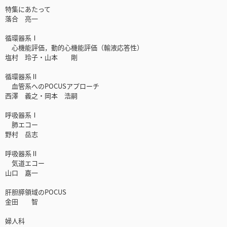
特集にあたって
落合 亮一
循環器系Ⅰ
心機能評価，動的心機能評価（輸液応答性）
塩村 玲子・山本 剛
循環器系Ⅱ
血管系へのPOCUSアプローチ
西澤 義之・岡本 浩嗣
呼吸器系Ⅰ
肺エコー
野村 岳志
呼吸器系Ⅱ
気道エコー
山口 嘉一
肝胆膵領域のPOCUS
金田 智
婦人科