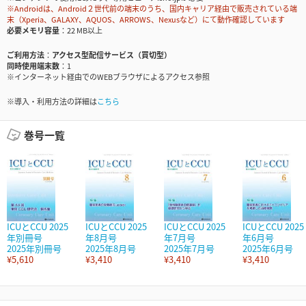
※Androidは、Android２世代前の端末のうち、国内キャリア経由で販売されている端
末（Xperia、GALAXY、AQUOS、ARROWS、Nexusなど）にて動作確認しています
必要メモリ容量
22 MB以上
ご利用方法
アクセス型配信サービス（買切型）
同時使用端末数
1
※インターネット経由でのWEBブラウザによるアクセス参照
※導入・利用方法の詳細は
こちら
巻号一覧
ICUとCCU 2025
ICUとCCU 2025
ICUとCCU 2025
ICUとCCU 2025
年別冊号
年8月号
年7月号
年6月号
2025年別冊号
2025年8月号
2025年7月号
2025年6月号
¥5,610
¥3,410
¥3,410
¥3,410