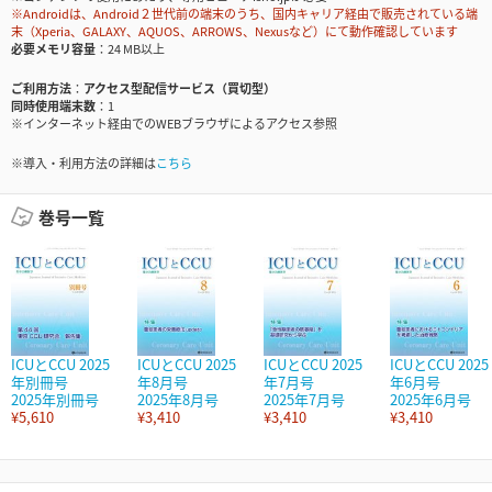
※Androidは、Android２世代前の端末のうち、国内キャリア経由で販売されている端
末（Xperia、GALAXY、AQUOS、ARROWS、Nexusなど）にて動作確認しています
必要メモリ容量
24 MB以上
ご利用方法
アクセス型配信サービス（買切型）
同時使用端末数
1
※インターネット経由でのWEBブラウザによるアクセス参照
※導入・利用方法の詳細は
こちら
巻号一覧
ICUとCCU 2025
ICUとCCU 2025
ICUとCCU 2025
ICUとCCU 2025
年別冊号
年8月号
年7月号
年6月号
2025年別冊号
2025年8月号
2025年7月号
2025年6月号
¥5,610
¥3,410
¥3,410
¥3,410