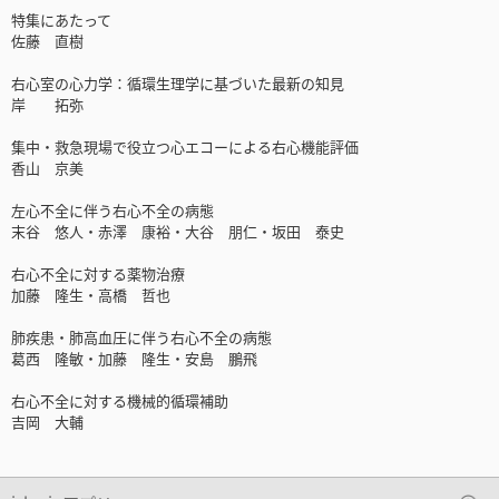
特集にあたって
佐藤 直樹
右心室の心力学：循環生理学に基づいた最新の知見
岸 拓弥
集中・救急現場で役立つ心エコーによる右心機能評価
香山 京美
左心不全に伴う右心不全の病態
末谷 悠人・赤澤 康裕・大谷 朋仁・坂田 泰史
右心不全に対する薬物治療
加藤 隆生・高橋 哲也
肺疾患・肺高血圧に伴う右心不全の病態
葛西 隆敏・加藤 隆生・安島 鵬飛
右心不全に対する機械的循環補助
吉岡 大輔