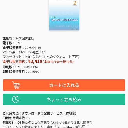
出版社
医学図書出版
電子版ISBN
電子版発売日
2025/02/19
ページ数
48ページ
判型
A4
フォーマット
PDF（パソコンへのダウンロード不可）
¥3,410
電子版販売価格：
(本体¥3,100＋税10％)
印刷版ISSN
0389-1194
印刷版発行年月
2025/02
カートに入れる
ちょっと立ち読み
ご利用方法
ダウンロード型配信サービス（買切型）
同時使用端末数
3
対応OS
iOS最新の２世代前まで / Android最新の２世代前まで
※コンテンツの使用にあたり、専用ビューアisho.jpが必要