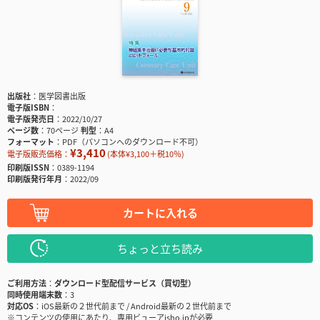
出版社
医学図書出版
電子版ISBN
電子版発売日
2022/10/27
ページ数
70ページ
判型
A4
フォーマット
PDF（パソコンへのダウンロード不可）
¥3,410
電子版販売価格：
(本体¥3,100＋税10％)
印刷版ISSN
0389-1194
印刷版発行年月
2022/09
カートに入れる
ちょっと立ち読み
ご利用方法
ダウンロード型配信サービス（買切型）
同時使用端末数
3
対応OS
iOS最新の２世代前まで / Android最新の２世代前まで
※コンテンツの使用にあたり、専用ビューアisho.jpが必要