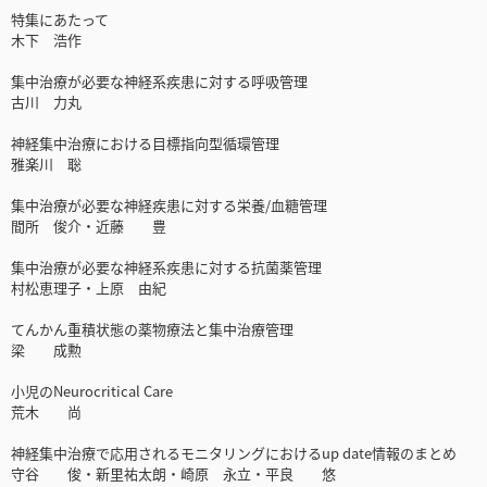
特集にあたって
木下 浩作
集中治療が必要な神経系疾患に対する呼吸管理
古川 力丸
神経集中治療における目標指向型循環管理
雅楽川 聡
集中治療が必要な神経疾患に対する栄養/血糖管理
間所 俊介・近藤 豊
集中治療が必要な神経系疾患に対する抗菌薬管理
村松恵理子・上原 由紀
てんかん重積状態の薬物療法と集中治療管理
梁 成勲
小児のNeurocritical Care
荒木 尚
神経集中治療で応用されるモニタリングにおけるup date情報のまとめ
守谷 俊・新里祐太朗・崎原 永立・平良 悠