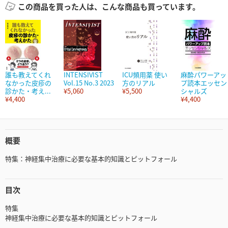
この商品を買った人は、こんな商品も買っています。
誰も教えてくれ
INTENSIVIST
ICU頻用薬 使い
麻酔パワーアッ
なかった皮疹の
Vol.15 No.3 2023
方のリアル
プ読本エッセン
診かた・考え...
¥5,060
¥5,500
シャルズ
¥4,400
¥4,400
概要
特集：神経集中治療に必要な基本的知識とピットフォール
目次
特集
神経集中治療に必要な基本的知識とピットフォール