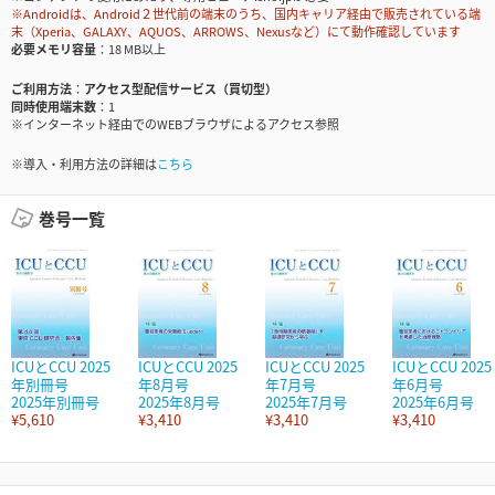
※Androidは、Android２世代前の端末のうち、国内キャリア経由で販売されている端
末（Xperia、GALAXY、AQUOS、ARROWS、Nexusなど）にて動作確認しています
必要メモリ容量
18 MB以上
ご利用方法
アクセス型配信サービス（買切型）
同時使用端末数
1
※インターネット経由でのWEBブラウザによるアクセス参照
※導入・利用方法の詳細は
こちら
巻号一覧
ICUとCCU 2025
ICUとCCU 2025
ICUとCCU 2025
ICUとCCU 2025
年別冊号
年8月号
年7月号
年6月号
2025年別冊号
2025年8月号
2025年7月号
2025年6月号
¥5,610
¥3,410
¥3,410
¥3,410