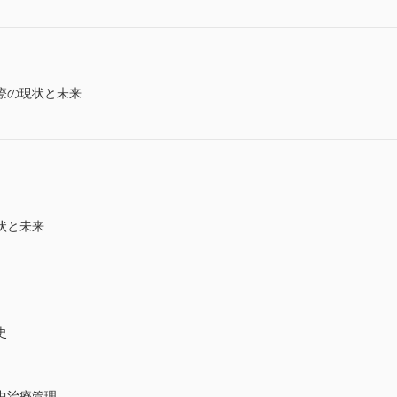
療の現状と未来
状と未来
史
中治療管理