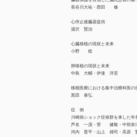
長谷川大祐・西田 修
心停止後臓器提供
湯沢 賢治
心臓移植の現状と未来
小野 稔
肺移植の現状と未来
中島 大輔・伊達 洋至
移植医療における集中治療科医の
黒田 泰弘
症 例
川崎病ショック症候群を来した年
芦名 一茂・菅 健敬・中邨奈
河内 晋平・山上 雄司・高原 