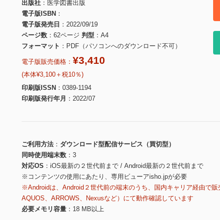
出版社
医学図書出版
電子版ISBN
電子版発売日
2022/09/19
ページ数
62ページ
判型
A4
フォーマット
PDF（パソコンへのダウンロード不可）
¥3,410
電子版販売価格：
(本体¥3,100＋税10％)
印刷版ISSN
0389-1194
印刷版発行年月
2022/07
ご利用方法
ダウンロード型配信サービス（買切型）
同時使用端末数
3
対応OS
iOS最新の２世代前まで / Android最新の２世代前まで
※コンテンツの使用にあたり、専用ビューアisho.jpが必要
※Androidは、Android２世代前の端末のうち、国内キャリア経由で販
AQUOS、ARROWS、Nexusなど）にて動作確認しています
必要メモリ容量
18 MB以上