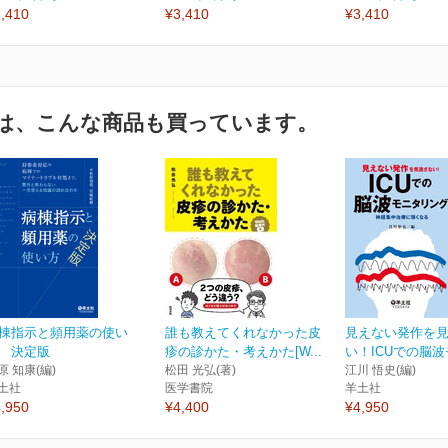
,410
¥3,410
¥3,410
は、こんな商品も買っています。
棟指示と頻用薬の使い
誰も教えてくれなかった皮
見えない発作を
 決定版
疹の診かた・考えかた[W...
い！ICUでの脳波モ
原 知康(編)
松田 光弘(著)
江川 悟史(編)
土社
医学書院
羊土社
,950
¥4,400
¥4,950