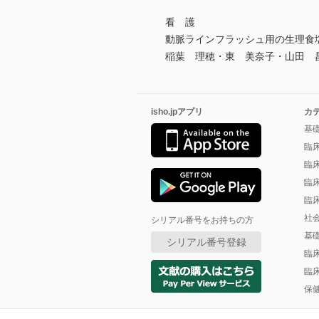
看 護
動脈ラインフラッシュ用の生理食
稲葉 理穂・東 美奈子・山田 
isho.jpアプリ
カ
基
臨
臨
臨
臨
社
シリアル番号をお持ちの方
基
シリアル番号登録
臨
臨
保