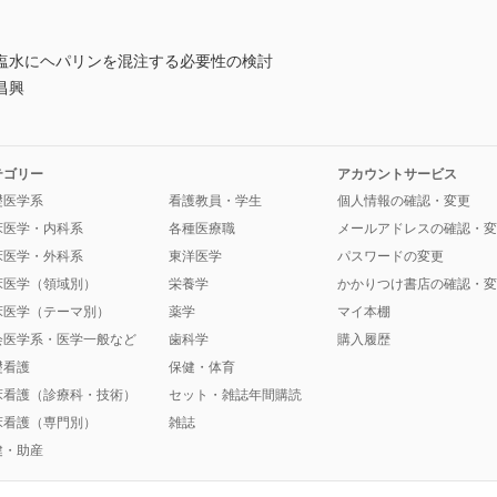
塩水にヘパリンを混注する必要性の検討
昌興
テゴリー
アカウントサービス
礎医学系
看護教員・学生
個人情報の確認・変更
床医学・内科系
各種医療職
メールアドレスの確認・変
床医学・外科系
東洋医学
パスワードの変更
床医学（領域別）
栄養学
かかりつけ書店の確認・変
床医学（テーマ別）
薬学
マイ本棚
会医学系・医学一般など
歯科学
購入履歴
礎看護
保健・体育
床看護（診療科・技術）
セット・雑誌年間購読
床看護（専門別）
雑誌
健・助産