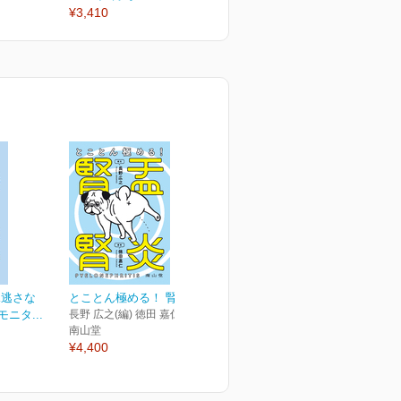
¥3,410
¥3,410
¥
見逃さな
とことん極める！ 腎盂腎炎
ニタ...
長野 広之(編) 徳田 嘉仁(編)
南山堂
¥4,400