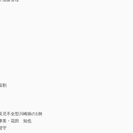
役割
長児不全型川崎病の1例
津美・花田 知也
賢守