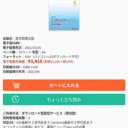
出版社
医学図書出版
電子版ISBN
電子版発売日
2021/10/25
ページ数
72ページ
判型
A4
フォーマット
PDF（パソコンへのダウンロード不可）
¥3,410
電子版販売価格：
(本体¥3,100＋税10％)
印刷版ISSN
0389-1194
印刷版発行年月
2021/09
カートに入れる
ちょっと立ち読み
ご利用方法
ダウンロード型配信サービス（買切型）
同時使用端末数
3
対応OS
iOS最新の２世代前まで / Android最新の２世代前まで
※コンテンツの使用にあたり、専用ビューアisho.jpが必要