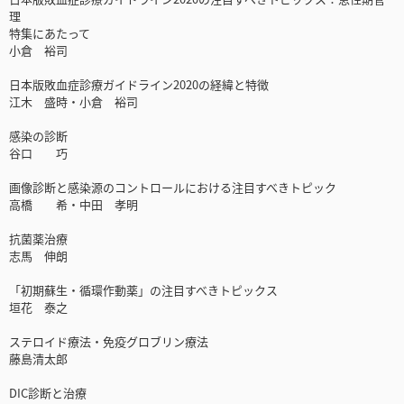
理
特集にあたって
小倉 裕司
日本版敗血症診療ガイドライン2020の経緯と特徴
江木 盛時・小倉 裕司
感染の診断
谷口 巧
画像診断と感染源のコントロールにおける注目すべきトピック
高橋 希・中田 孝明
抗菌薬治療
志馬 伸朗
「初期蘇生・循環作動薬」の注目すべきトピックス
垣花 泰之
ステロイド療法・免疫グロブリン療法
藤島清太郎
DIC診断と治療