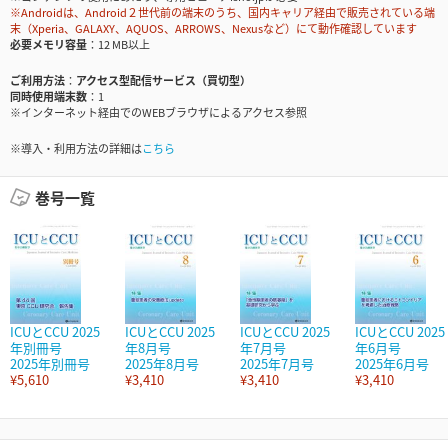
※Androidは、Android２世代前の端末のうち、国内キャリア経由で販売されている端
末（Xperia、GALAXY、AQUOS、ARROWS、Nexusなど）にて動作確認しています
必要メモリ容量
12 MB以上
ご利用方法
アクセス型配信サービス（買切型）
同時使用端末数
1
※インターネット経由でのWEBブラウザによるアクセス参照
※導入・利用方法の詳細は
こちら
巻号一覧
ICUとCCU 2025
ICUとCCU 2025
ICUとCCU 2025
ICUとCCU 2025
年別冊号
年8月号
年7月号
年6月号
2025年別冊号
2025年8月号
2025年7月号
2025年6月号
¥5,610
¥3,410
¥3,410
¥3,410