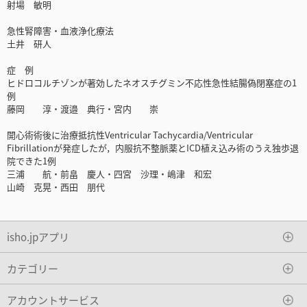
射場 敏明
急性腎障害・血液浄化療法
土井 研人
症 例
ヒドロコルチゾンが著効したネオスチグミン不応性急性結腸偽閉塞症の1
例
藤岡 淳・渡邉 典行・宮内 崇
開心術術後に治療抵抗性Ventricular Tachycardia/Ventricular
Fibrillationが発症したが，内服抗不整脈薬とICD植え込み術のうえ独歩退
院できた1例
三浦 航・前畠 慶人・四宮 沙理・嶋津 和宏
山崎 克晃・西田 朋代
isho.jpアプリ
カテゴリー
アカウントサービス