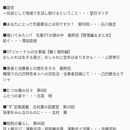
■提言
一住民として地域で生活し続けるということ・・・望月マリ子
■あなたにとって作業療法とは何ですか？ 第90回・・・石川隆志
■覗いてみたい!? 先輩OTの頭の中 最終回【管理編＆まとめ】
紡ぐ・・・澤田辰徳
■OTジャーナルの仕事論【働く場所編】
おしゃれは生きる喜び，おしゃれに定年はありません・・・上原孝行
■患者と治療者との間を生きる 最終回
職場での凸凹特性本人への対処法―当事者目線にて・・・凸凹療法士マ
シャ
■むつみ庵の日々 第6回
ふたつの家で・・・日髙 明
■“不”定期連載 北村薫の図書室 第10回
音楽をみんなのものに・・・北村 薫
■昭和の暮らし 第66回
誌上展示17：運動足袋―短距離走等，運動会で活躍・・・市橋芳則