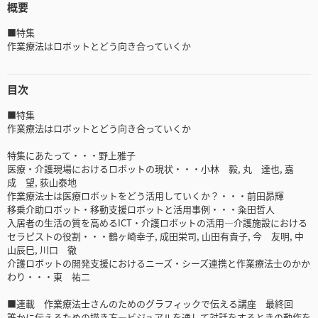
概要
■特集
作業療法はロボットとどう向き合っていくか
目次
■特集
作業療法はロボットとどう向き合っていくか
特集にあたって・・・野上雅子
医療・介護現場におけるロボットの現状・・・小林 毅, 丸 達也, 嘉
成 望, 荻山泰地
作業療法士は医療ロボットをどう活用していくか？・・・前田昴輝
移乗介助ロボット・移動支援ロボットと活用事例・・・粂田哲人
入居者の生活の質を高めるICT・介護ロボットの活用―介護施設における
セラピストの役割・・・鶴ヶ崎幸子, 成田栄司, 山田有貴子, 今 友明, 中
山辰巳, 川口 徹
介護ロボットの開発支援におけるニーズ・シーズ連携と作業療法士のかか
わり・・・東 祐二
■連載 作業療法士さんのためのグラフィックで伝える講座 最終回
誰かに伝えるための描き方―ビジュアルを通して対話をするときの動作を