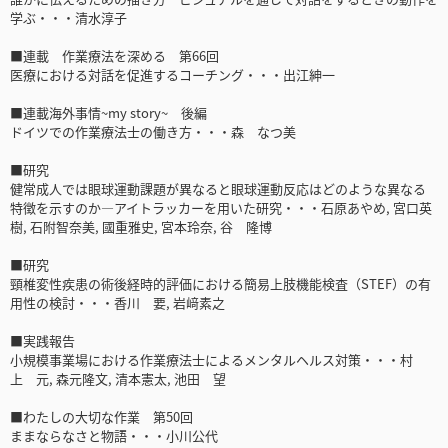
学ぶ・・・清水淳子
■連載 作業療法を深める 第66回
医療における対話を促進するコーチング・・・出江紳一
■連載海外事情~my story~ 後編
ドイツでの作業療法士の働き方・・・森 なつ美
■研究
健常成人では眼球運動課題が異なると眼球運動反応はどのような異なる
特徴を示すのか―アイトラッカーを用いた研究・・・石原あやめ, 宮口英
樹, 石附智奈美, 國重雅史, 宮本玲奈, 谷 隆博
■研究
頸椎変性疾患の術後経時的評価における簡易上肢機能検査（STEF）の有
用性の検討・・・香川 要, 岩﨑素之
■実践報告
小規模事業場における作業療法士によるメンタルヘルス対策・・・村
上 元, 森元隆文, 清本憲太, 池田 望
■わたしの大切な作業 第50回
ままならなさと物語・・・小川公代