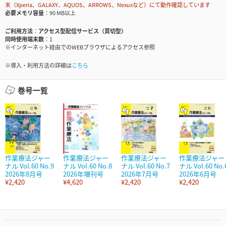
末（Xperia、GALAXY、AQUOS、ARROWS、Nexusなど）にて動作確認しています
必要メモリ容量
90 MB以上
ご利用方法
アクセス型配信サービス（買切型）
同時使用端末数
1
※インターネット経由でのWEBブラウザによるアクセス参照
※導入・利用方法の詳細は
こちら
巻号一覧
作業療法ジャー
作業療法ジャー
作業療法ジャー
作業療法ジャー
ナル Vol.60 No.9
ナル Vol.60 No.8
ナル Vol.60 No.7
ナル Vol.60 No.
2026年8月号
2026年増刊号
2026年7月号
2026年6月号
¥2,420
¥4,620
¥2,420
¥2,420