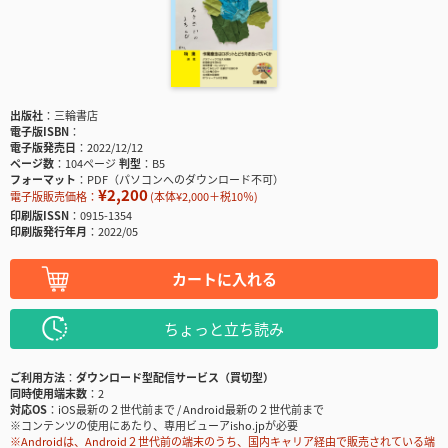
出版社
三輪書店
電子版ISBN
電子版発売日
2022/12/12
ページ数
104ページ
判型
B5
フォーマット
PDF（パソコンへのダウンロード不可）
¥2,200
電子版販売価格：
(本体¥2,000＋税10％)
印刷版ISSN
0915-1354
印刷版発行年月
2022/05
カートに入れる
ちょっと立ち読み
ご利用方法
ダウンロード型配信サービス（買切型）
同時使用端末数
2
対応OS
iOS最新の２世代前まで / Android最新の２世代前まで
※コンテンツの使用にあたり、専用ビューアisho.jpが必要
※Androidは、Android２世代前の端末のうち、国内キャリア経由で販売されている端