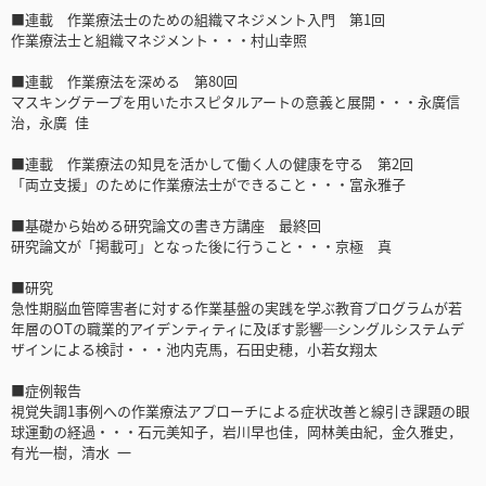
■連載 作業療法士のための組織マネジメント入門 第1回
作業療法士と組織マネジメント・・・村山幸照
■連載 作業療法を深める 第80回
マスキングテープを用いたホスピタルアートの意義と展開・・・永廣信
治，永廣 佳
■連載 作業療法の知見を活かして働く人の健康を守る 第2回
「両立支援」のために作業療法士ができること・・・富永雅子
■基礎から始める研究論文の書き方講座 最終回
研究論文が「掲載可」となった後に行うこと・・・京極 真
■研究
急性期脳血管障害者に対する作業基盤の実践を学ぶ教育プログラムが若
年層のOTの職業的アイデンティティに及ぼす影響─シングルシステムデ
ザインによる検討・・・池内克馬，石田史穂，小若女翔太
■症例報告
視覚失調1事例への作業療法アプローチによる症状改善と線引き課題の眼
球運動の経過・・・石元美知子，岩川早也佳，岡林美由紀，金久雅史，
有光一樹，清水 一