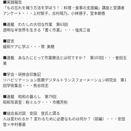
■実践報告
「もの忘れを補う方法を学ぼう！：料理・食事の支度編」講座と受講者
アンケート・・・上村智子，古村萌乃，小林德子，堂本朝香
■連載 わたしの大切な作業 第63回
透明な半世界を生きる「書く作業」・・・塩見三省
■提言
緩和ケアに学ぶ・・・臂 美穂
■連載 あなたにとって作業療法とは何ですか？ 第103回・・・會田玉
美
■学会・研修会印象記
リハビリテーション医療デジタルトランスフォーメーション研究会 第1
回学術集会・・・熊谷将志
■連載 昭和の暮らし 第79回
昭和写真室：粉ミルク・・・市橋芳則
■協会長対談 安田 登氏と語る
人は変われるか？ 変わるために必要なものは何か？（前編）・・・安田
登×中村春基