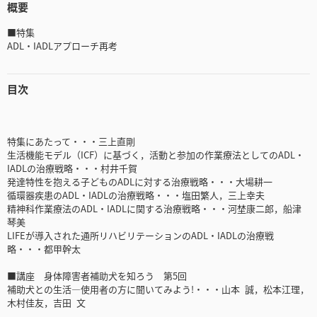
概要
■特集
ADL・IADLアプローチ再考
目次
特集にあたって・・・三上直剛
生活機能モデル（ICF）に基づく，活動と参加の作業療法としてのADL・
IADLの治療戦略・・・村井千賀
発達特性を抱える子どものADLに対する治療戦略・・・大場耕一
循環器疾患のADL・IADLの治療戦略・・・塩田繁人，三上幸夫
精神科作業療法のADL・IADLに関する治療戦略・・・河埜康二郎，船津
琴美
LIFEが導入された通所リハビリテーションのADL・IADLの治療戦
略・・・都甲幹太
■講座 身体障害者補助犬を知ろう 第5回
補助犬との生活―使用者の方に聞いてみよう!・・・山本 誠，松本江理，
木村佳友，吉田 文