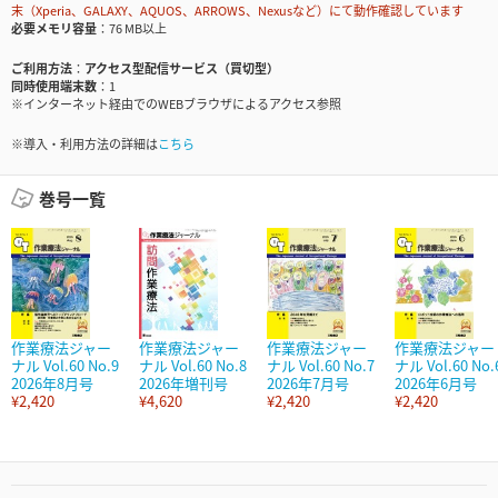
末（Xperia、GALAXY、AQUOS、ARROWS、Nexusなど）にて動作確認しています
必要メモリ容量
76 MB以上
ご利用方法
アクセス型配信サービス（買切型）
同時使用端末数
1
※インターネット経由でのWEBブラウザによるアクセス参照
※導入・利用方法の詳細は
こちら
巻号一覧
作業療法ジャー
作業療法ジャー
作業療法ジャー
作業療法ジャー
ナル Vol.60 No.9
ナル Vol.60 No.8
ナル Vol.60 No.7
ナル Vol.60 No.
2026年8月号
2026年増刊号
2026年7月号
2026年6月号
¥2,420
¥4,620
¥2,420
¥2,420