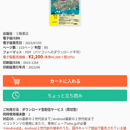
出版社
三輪書店
電子版ISBN
電子版発売日
2023/07/03
ページ数
115ページ
判型
B5
フォーマット
PDF（パソコンへのダウンロード不可）
¥2,200
電子版販売価格：
(本体¥2,000＋税10％)
印刷版ISSN
0915-1354
印刷版発行年月
2023/06
カートに入れる
ちょっと立ち読み
ご利用方法
ダウンロード型配信サービス（買切型）
同時使用端末数
2
対応OS
iOS最新の２世代前まで / Android最新の２世代前まで
※コンテンツの使用にあたり、専用ビューアisho.jpが必要
※Androidは、Android２世代前の端末のうち、国内キャリア経由で販売されている端