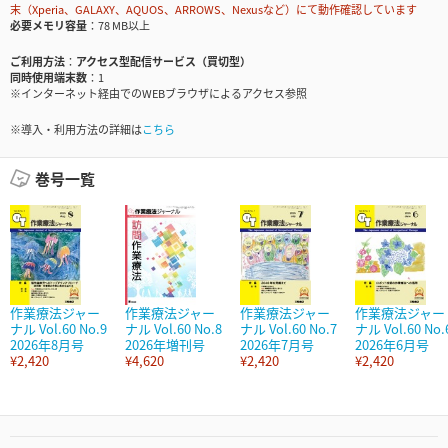
末（Xperia、GALAXY、AQUOS、ARROWS、Nexusなど）にて動作確認しています
必要メモリ容量
78 MB以上
ご利用方法
アクセス型配信サービス（買切型）
同時使用端末数
1
※インターネット経由でのWEBブラウザによるアクセス参照
※導入・利用方法の詳細は
こちら
巻号一覧
作業療法ジャー
作業療法ジャー
作業療法ジャー
作業療法ジャー
ナル Vol.60 No.9
ナル Vol.60 No.8
ナル Vol.60 No.7
ナル Vol.60 No.
2026年8月号
2026年増刊号
2026年7月号
2026年6月号
¥2,420
¥4,620
¥2,420
¥2,420