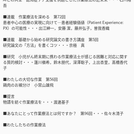
吾
■連載 作業療法を深める 第72回
患者中心の医療の実現に向けて―患者経験価値（Patient Experience:
PX）の可能性・・・出江紳一，安藤 潔，藤井弘子，曽我香織
■連載 基礎から始める研究論文の書き方講座 第5回
研究論文の「方法」を書くコツ・・・京極 真
■研究 小児がん終末期に携わる作業療法士が感じる困難と対応に関す
る質的検討・・・蓮川嶺希，鈴木朋代，深澤聡子，上出杏里，髙橋香代
子
■わたしの大切な作業 第56回
鶏肉のお裾分け 小宮山雄飛
■提言
物語を紡ぐ作業療法を・・・渡邊基子
■あなたにとって作業療法とは何ですか？ 第96回・・・佐々木清子
■わたしたちの作業療法