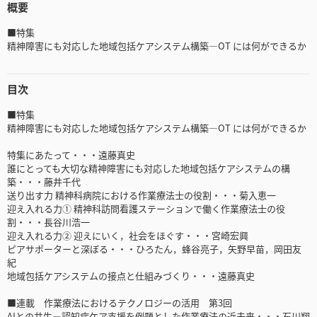
概要
■特集
精神障害にも対応した地域包括ケアシステム構築―OT には何ができるか
目次
■特集
精神障害にも対応した地域包括ケアシステム構築―OT には何ができるか
特集にあたって・・・遠藤真史
誰にとっても大切な精神障害にも対応した地域包括ケアシステムの構
築・・・藤井千代
送り出す力 精神科病院における作業療法士の役割・・・菊入恵一
迎え入れる力① 精神科訪問看護ステーションで働く作業療法士の役
割・・・長谷川浩一
迎え入れる力② 迎えにいく，社会をほぐす・・・宮崎宏興
ピアサポーターと深ぼる・・・ひろたん，蜂谷亮子，矢野早苗，岡田友
紀
地域包括ケアシステムの接点と仕組みづくり・・・遠藤真史
■連載 作業療法におけるテクノロジーの活用 第3回
AIとの共生―認知症ケア支援を例題とした作業療法の近未来・・・石川翔