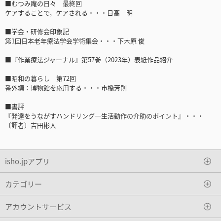
■むつみ庵の日々 最終回
ケアすることで，ケアされる・・・日髙 明
■学会・研修会印象記
第1回日本老年療法学会学術集会・・・下木原 俊
■『作業療法ジャーナル』第57巻（2023年）表紙作品紹介
■昭和の暮らし 第72回
番外編：博物館を応用する・・・市橋芳則
■書評
『発達をうながすハンドリング―生活動作の介助のポイント』・・・
〔評者〕吉田彬人
isho.jpアプリ
カテゴリー
アカウントサービス