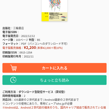
出版社
三輪書店
電子版ISBN
電子版発売日
2022/12/12
ページ数
103ページ
判型
B5
フォーマット
PDF（パソコンへのダウンロード不可）
¥2,200
電子版販売価格：
(本体¥2,000＋税10％)
印刷版ISSN
0915-1354
印刷版発行年月
2022/11
カートに入れる
ちょっと立ち読み
ご利用方法
ダウンロード型配信サービス（買切型）
同時使用端末数
2
対応OS
iOS最新の２世代前まで / Android最新の２世代前まで
※コンテンツの使用にあたり、専用ビューアisho.jpが必要
※Androidは、Android２世代前の端末のうち、国内キャリア経由で販売されている端