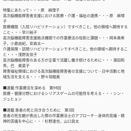
特集にあたって・・・原 麻理子
高次脳機能障害者支援における医療・介護・福祉の連携・・・原 麻理
子
医療機関（入院リハビリテーション）ですべきこと，他の領域へ期待する
こと・・・早川裕子
高次脳機能障害支援拠点機関での作業療法の役割と課題・・・岡本美希
子，小倉由紀，安森太一
介護保険・訪問リハビリテーションですべきこと，他の領域へ期待するこ
と・・・浅野友佳子
高次脳機能障害のある方が企業で活躍し働き続けるために・・・濱田和
秀，巴 美菜子
障害福祉領域における高次脳機能障害者の支援について―日中活動と地
域生活を支える・・・野々垣睦美
■連載 作業療法を深める 第94回
医療・健康分野におけるシリアスゲームの可能性を考える・・・シン・
ジュヒョン
■連載 患者の死と向き合うために 第3回
患者の死生観が表出した際の作業療法士のアプローチ―身体的苦痛・精
神的苦痛を中心に・・・杉野達也，山口良太