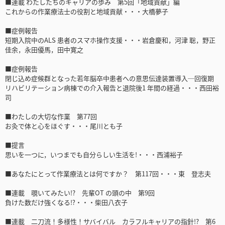
■連載 わたしたちのキャリアの歩み 第5回「地域貢献」編
これからの作業療法士の役割と地域貢献・・・大橋夢子
■症例報告
短期入院中のALS 患者のスマホ操作支援・・・岩倉慶和，河津 聡，野正
佳余，永田優馬，田中寛之
■症例報告
閉じ込め症候群となった若年脳卒中患者への意思伝達装置導入─回復期
リハビリテーション病棟での介入報告と退院後1 年間の経過・・・西田裕
司
■わたしの大切な作業 第77回
お灸で体と心をほぐす・・・尾川とも子
■提言
思いを一つに，いつまでも自分らしい生活を!・・・西浦裕子
■あなたにとって作業療法とは何ですか？ 第117回・・・東 登志夫
■連載 覗いてみたい!? 先輩OT の頭の中 第9回
負けた数だけ強くなる⁉・・・柴田八衣子
■連載 二刀流！多様性！サバイバル カラフルキャリアの指針!? 第6