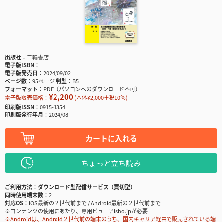
出版社
三輪書店
電子版ISBN
電子版発売日
2024/09/02
ページ数
95ページ
判型
B5
フォーマット
PDF（パソコンへのダウンロード不可）
¥2,200
電子版販売価格：
(本体¥2,000＋税10％)
印刷版ISSN
0915-1354
印刷版発行年月
2024/08
カートに入れる
ちょっと立ち読み
ご利用方法
ダウンロード型配信サービス（買切型）
同時使用端末数
2
対応OS
iOS最新の２世代前まで / Android最新の２世代前まで
※コンテンツの使用にあたり、専用ビューアisho.jpが必要
※Androidは、Android２世代前の端末のうち、国内キャリア経由で販売されている端