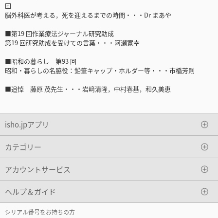
回
脳外科医が考える，死を迎えるまでの時間・・・Dr まあや
■第19 回作業療法ジャーナル研究助成
第19 回研究助成を受けての言葉・・・阿瀬寛幸
■昭和の暮らし 第93 回
昭和・暮らしの名脇役：鉛筆キャップ・ホルダー等・・・市橋芳則
■追悼 藤原 茂先生・・・岩﨑清隆，中村春基，和久美恵
isho.jpアプリ
カテゴリー
アカウントサービス
ヘルプ＆ガイド
シリアル番号をお持ちの方