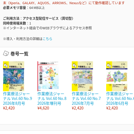
末（Xperia、GALAXY、AQUOS、ARROWS、Nexusなど）にて動作確認しています
必要メモリ容量
64 MB以上
ご利用方法
アクセス型配信サービス（買切型）
同時使用端末数
1
※インターネット経由でのWEBブラウザによるアクセス参照
※導入・利用方法の詳細は
こちら
巻号一覧
作業療法ジャー
作業療法ジャー
作業療法ジャー
作業療法ジャー
ナル Vol.60 No.9
ナル Vol.60 No.8
ナル Vol.60 No.7
ナル Vol.60 No.
2026年8月号
2026年増刊号
2026年7月号
2026年6月号
¥2,420
¥4,620
¥2,420
¥2,420