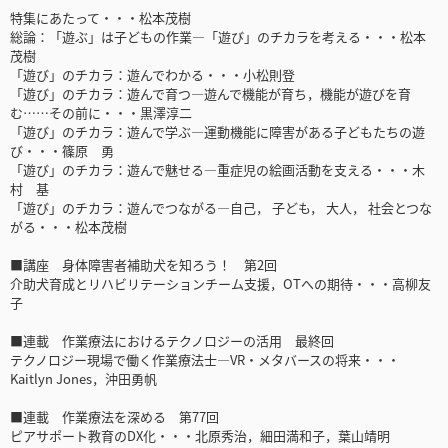
特集にあたって・・・松本茂樹
総論：「遊ぶ」は子どもの作業―「遊び」のチカラを考える・・・松本
茂樹
「遊び」のチカラ：遊んでわかる・・・小松則登
「遊び」のチカラ：遊んで育つ―遊んで機能が育ち，機能が遊びを育
む……その前に・・・黒澤淳二
「遊び」のチカラ：遊んで学ぶ―運動機能に障害がある子どもたちの遊
び・・・篠原 勇
「遊び」のチカラ：遊んで魅せる―重症児の絵画活動を支える・・・木
村 基
「遊び」のチカラ：遊んでつながる―自己， 子ども， 大人， 社会とつな
がる・・・松本茂樹
■講座 身体障害者補助犬を知ろう！ 第2回
介助犬育成とリハビリテーションチーム支援，OTへの期待・・・高柳友
子
■連載 作業療法におけるテクノロジーの活用 最終回
テクノロジー現場で働く作業療法士―VR・メタバースの将来・・・
Kaitlyn Jones，沖田勇帆
■連載 作業療法を深める 第77回
ピアサポート教育のDX化・・・北原秀治，細田満和子，葉山靖明