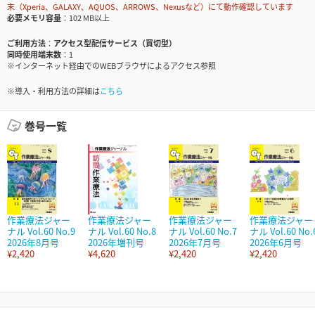
末（Xperia、GALAXY、AQUOS、ARROWS、Nexusなど）にて動作確認しています
必要メモリ容量
102 MB以上
ご利用方法
アクセス型配信サービス（買切型）
同時使用端末数
1
※インターネット経由でのWEBブラウザによるアクセス参照
※導入・利用方法の詳細は
こちら
巻号一覧
作業療法ジャー
作業療法ジャー
作業療法ジャー
作業療法ジャー
ナル Vol.60 No.9
ナル Vol.60 No.8
ナル Vol.60 No.7
ナル Vol.60 No.
2026年8月号
2026年増刊号
2026年7月号
2026年6月号
¥2,420
¥4,620
¥2,420
¥2,420