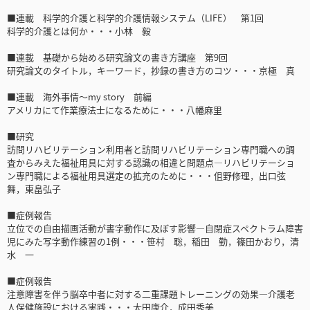
■連載 科学的介護と科学的介護情報システム（LIFE） 第1回
科学的介護とは何か・・・小林 毅
■連載 基礎から始める研究論文の書き方講座 第9回
研究論文のタイトル，キーワード，抄録の書き方のコツ・・・京極 真
■連載 海外事情～my story 前編
アメリカにて作業療法士になるために・・・八幡麻里
■研究
訪問リハビリテーション利用者と訪問リハビリテーション専門職への調
査からみえた福祉用具に対する認識の相違と問題点―リハビリテーショ
ン専門職による福祉用具選定の拡充のために・・・伹野修理，出口弦
舞，東畠弘子
■症例報告
立位での自由描画活動が書字動作に及ぼす影響―自閉症スペクトラム障害
児にみた写字動作練習の1例・・・笹村 聡，稲田 勤，篠田かおり，清
水 一
■症例報告
注意障害を伴う脳卒中者に対する二重課題トレーニングの効果―介護老
人保健施設における実践・・・太田康介，成田秀美