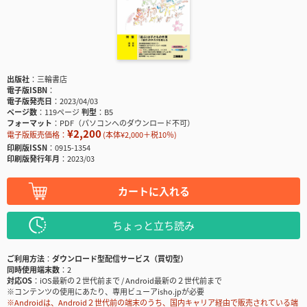
出版社
三輪書店
電子版ISBN
電子版発売日
2023/04/03
ページ数
119ページ
判型
B5
フォーマット
PDF（パソコンへのダウンロード不可）
¥2,200
電子版販売価格：
(本体¥2,000＋税10％)
印刷版ISSN
0915-1354
印刷版発行年月
2023/03
カートに入れる
ちょっと立ち読み
ご利用方法
ダウンロード型配信サービス（買切型）
同時使用端末数
2
対応OS
iOS最新の２世代前まで / Android最新の２世代前まで
※コンテンツの使用にあたり、専用ビューアisho.jpが必要
※Androidは、Android２世代前の端末のうち、国内キャリア経由で販売されている端