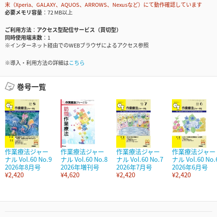
末（Xperia、GALAXY、AQUOS、ARROWS、Nexusなど）にて動作確認しています
必要メモリ容量
72 MB以上
ご利用方法
アクセス型配信サービス（買切型）
同時使用端末数
1
※インターネット経由でのWEBブラウザによるアクセス参照
※導入・利用方法の詳細は
こちら
巻号一覧
作業療法ジャー
作業療法ジャー
作業療法ジャー
作業療法ジャー
ナル Vol.60 No.9
ナル Vol.60 No.8
ナル Vol.60 No.7
ナル Vol.60 No.
2026年8月号
2026年増刊号
2026年7月号
2026年6月号
¥2,420
¥4,620
¥2,420
¥2,420