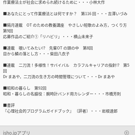
作業療法士が社会に求められ続けるために・・・小林大作
■あなたにとって作業療法とは何ですか？ 第116 回・・・吉澤いづみ
■隔月連載 OT のための教養講座 やさしい短歌のよみ方，つくり方
第9回
応募作品のご紹介①「リハビリ」・・・横山未来子
■連載 覗いてみたい!? 先輩OT の頭の中 第8回
目から鱗の落とし方・・・柴田八衣子
■連載 二刀流！多様性！サバイバル カラフルキャリアの指針!? 第5
回
Dr まあや，二刀流の生き方の時間管理について・・・Dr まあや
■昭和の暮らし 第92回
昭和・暮らしの名脇役：腕時計バンド用カレンダー・・・市橋芳則
■書評
『心理社会的プログラムガイドブック』 〔評者〕・・・岩根達郎
isho.jpアプリ