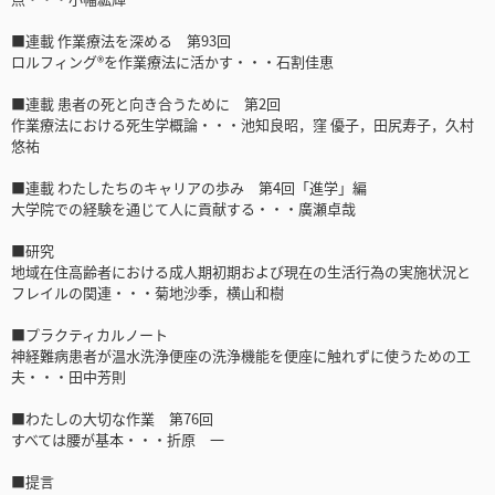
■連載 作業療法を深める 第93回
ロルフィング®を作業療法に活かす・・・石割佳恵
■連載 患者の死と向き合うために 第2回
作業療法における死生学概論・・・池知良昭，窪 優子，田尻寿子，久村
悠祐
■連載 わたしたちのキャリアの歩み 第4回「進学」編
大学院での経験を通じて人に貢献する・・・廣瀬卓哉
■研究
地域在住高齢者における成人期初期および現在の生活行為の実施状況と
フレイルの関連・・・菊地沙季，横山和樹
■プラクティカルノート
神経難病患者が温水洗浄便座の洗浄機能を便座に触れずに使うための工
夫・・・田中芳則
■わたしの大切な作業 第76回
すべては腰が基本・・・折原 一
■提言