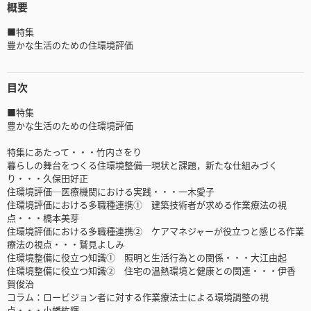
概要
■特集
豊かな生活のための住環境評価
目次
■特集
豊かな生活のための住環境評価
特集にあたって・・・竹内さをり
暮らしの舞台をつくる住環境整備─現状と課題，新たな仕組みづく
り・・・久保田好正
住環境評価─医療機関における実践・・・一木愛子
住環境評価における多職種連携① 建築技術者が求める作業療法の視
点・・・橋本美芽
住環境評価における多職種連携② ケアマネジャーが役立つと感じる作業
療法の視点・・・鷲見よしみ
住環境整備に役立つ知識① 照明と生活行為との関係・・・大江由起
住環境整備に役立つ知識② 住宅の温熱環境と健康との関連・・・伊香
賀俊治
コラム：ロービジョン者に対する作業療法士による環境調整の視
点・・・小幡紘輝