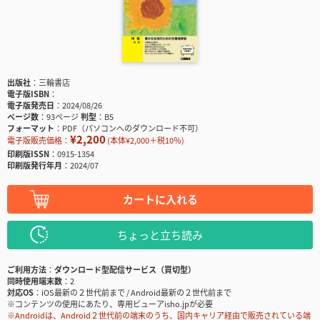
出版社
三輪書店
電子版ISBN
電子版発売日
2024/08/26
ページ数
93ページ
判型
B5
フォーマット
PDF（パソコンへのダウンロード不可）
¥2,200
電子版販売価格：
(本体¥2,000＋税10％)
印刷版ISSN
0915-1354
印刷版発行年月
2024/07
カートに入れる
ちょっと立ち読み
ご利用方法
ダウンロード型配信サービス（買切型）
同時使用端末数
2
対応OS
iOS最新の２世代前まで / Android最新の２世代前まで
※コンテンツの使用にあたり、専用ビューアisho.jpが必要
※Androidは、Android２世代前の端末のうち、国内キャリア経由で販売されている端