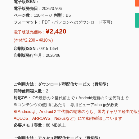
電子版ISBN
電子版発売日
2026/07/06
ページ数
110ページ
判型
B5
フォーマット
PDF（パソコンへのダウンロード不可）
¥2,420
電子版販売価格：
(本体¥2,200＋税10％)
印刷版ISSN
0915-1354
印刷版発行年月
2026/06
ご利用方法
ダウンロード型配信サービス（買切型）
同時使用端末数
2
対応OS
iOS最新の２世代前まで / Android最新の２世代前まで
※コンテンツの使用にあたり、専用ビューアisho.jpが必要
※Androidは、Android２世代前の端末のうち、国内キャリア経由で販
AQUOS、ARROWS、Nexusなど）にて動作確認しています
必要メモリ容量
88 MB以上
ご利用方法
アクセス型配信サービス（買切型）