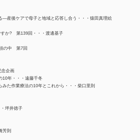
る―産後ケアで母子と地域と応答し合う・・・猿田真理絵
すか? 第139回・・・渡邊基子
の頭の中 第7回
記念企画
の10年・・・遠藤千冬
らみた作業療法の10年とこれから・・・柴口里則
・・坪井徳子
橋芳則