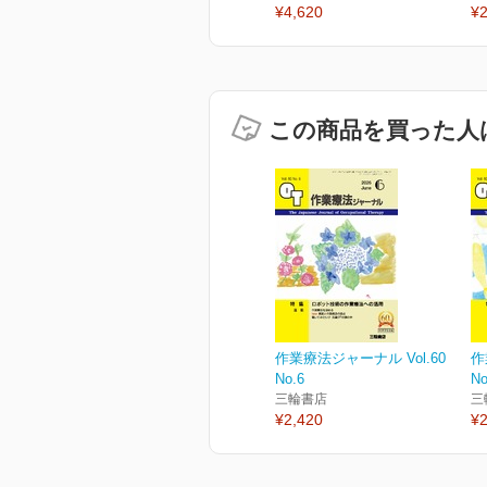
¥4,620
¥2
この商品を買った人
作業療法ジャーナル Vol.60
作
No.6
No
三輪書店
三
¥2,420
¥2