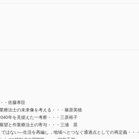
・・・佐藤孝臣
作業療法士の未来像を考える・・・篠原美穂
040年を見据えた一考察・・・三原裕子
の展望と作業療法士の寄与・・・三浦 晃
」ではない―生活を再編し，地域へとつなぐ通過点としての再定義・・