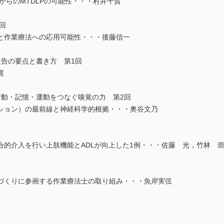
点からのMTDLPの可能性・・・村井千賀
回
と作業療法への応用可能性・・・後藤信一
報告の要点と書き方 第1回
寛
情動・記憶・運動をつなぐ嗅覚の力 第2回
ション）の最前線と神経科学的根拠・・・奥谷文乃
合的介入を行い上肢機能とADLが向上した1例・・・佐藤 光，竹林 
づくりに参画する作業療法士の取り組み・・・魚岸実弦