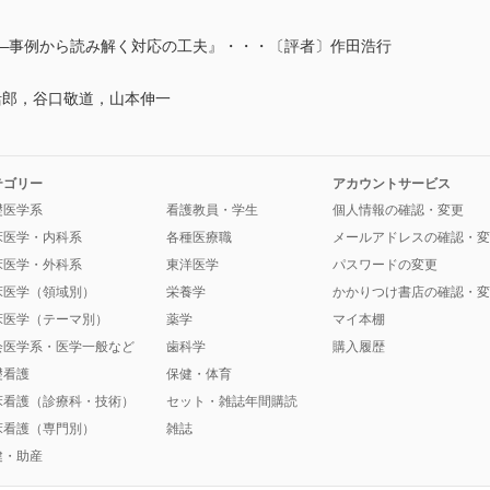
―事例から読み解く対応の工夫』・・・〔評者〕作田浩行
活郎，谷口敬道，山本伸一
テゴリー
アカウントサービス
礎医学系
看護教員・学生
個人情報の確認・変更
床医学・内科系
各種医療職
メールアドレスの確認・変
床医学・外科系
東洋医学
パスワードの変更
床医学（領域別）
栄養学
かかりつけ書店の確認・変
床医学（テーマ別）
薬学
マイ本棚
会医学系・医学一般など
歯科学
購入履歴
礎看護
保健・体育
床看護（診療科・技術）
セット・雑誌年間購読
床看護（専門別）
雑誌
健・助産