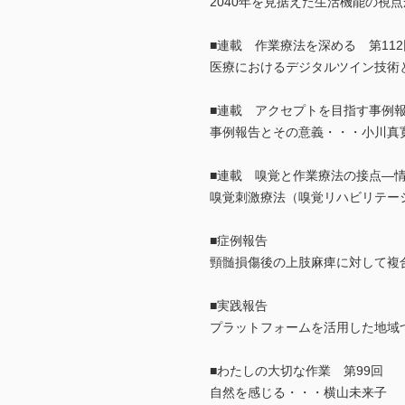
2040年を見据えた生活機能の視
■連載 作業療法を深める 第112
医療におけるデジタルツイン技術
■連載 アクセプトを目指す事例
事例報告とその意義・・・小川真
■連載 嗅覚と作業療法の接点―
嗅覚刺激療法（嗅覚リハビリテー
■症例報告
頸髄損傷後の上肢麻痺に対して複
■実践報告
プラットフォームを活用した地域
■わたしの大切な作業 第99回
自然を感じる・・・横山未来子