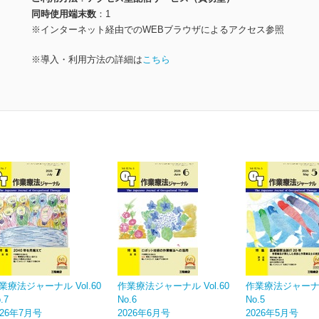
同時使用端末数
1
※インターネット経由でのWEBブラウザによるアクセス参照
※導入・利用方法の詳細は
こちら
業療法ジャーナル Vol.60
作業療法ジャーナル Vol.60
作業療法ジャーナル 
.7
No.6
No.5
026年7月号
2026年6月号
2026年5月号