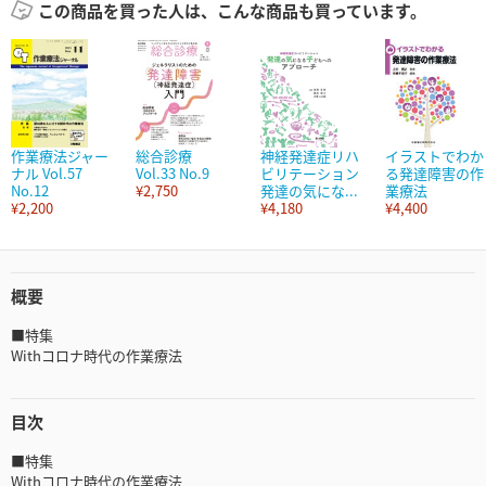
この商品を買った人は、こんな商品も買っています。
作業療法ジャー
総合診療
神経発達症リハ
イラストでわか
ナル Vol.57
Vol.33 No.9
ビリテーション
る発達障害の作
No.12
¥2,750
発達の気にな...
業療法
¥2,200
¥4,180
¥4,400
概要
■特集
Withコロナ時代の作業療法
目次
■特集
Withコロナ時代の作業療法