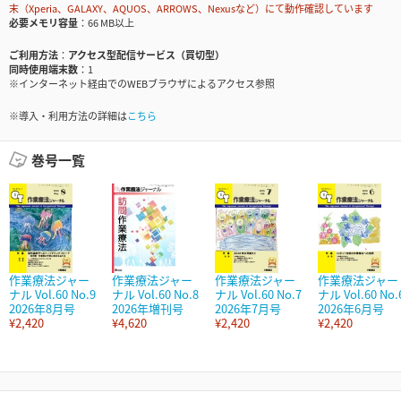
末（Xperia、GALAXY、AQUOS、ARROWS、Nexusなど）にて動作確認しています
必要メモリ容量
66 MB以上
ご利用方法
アクセス型配信サービス（買切型）
同時使用端末数
1
※インターネット経由でのWEBブラウザによるアクセス参照
※導入・利用方法の詳細は
こちら
巻号一覧
作業療法ジャー
作業療法ジャー
作業療法ジャー
作業療法ジャー
ナル Vol.60 No.9
ナル Vol.60 No.8
ナル Vol.60 No.7
ナル Vol.60 No.
2026年8月号
2026年増刊号
2026年7月号
2026年6月号
¥2,420
¥4,620
¥2,420
¥2,420