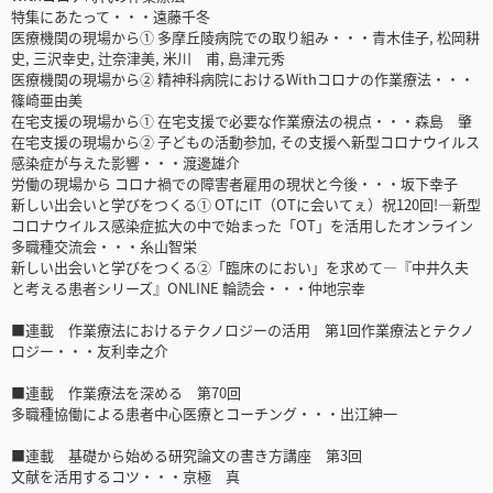
特集にあたって・・・遠藤千冬
医療機関の現場から① 多摩丘陵病院での取り組み・・・青木佳子, 松岡耕
史, 三沢幸史, 辻奈津美, 米川 甫, 島津元秀
医療機関の現場から② 精神科病院におけるWithコロナの作業療法・・・
篠崎亜由美
在宅支援の現場から① 在宅支援で必要な作業療法の視点・・・森島 肇
在宅支援の現場から② 子どもの活動参加, その支援へ新型コロナウイルス
感染症が与えた影響・・・渡邊雄介
労働の現場から コロナ禍での障害者雇用の現状と今後・・・坂下幸子
新しい出会いと学びをつくる① OTにIT（OTに会いてぇ）祝120回!―新型
コロナウイルス感染症拡大の中で始まった「OT」を活用したオンライン
多職種交流会・・・糸山智栄
新しい出会いと学びをつくる②「臨床のにおい」を求めて―『中井久夫
と考える患者シリーズ』ONLINE 輪読会・・・仲地宗幸
■連載 作業療法におけるテクノロジーの活用 第1回作業療法とテクノ
ロジー・・・友利幸之介
■連載 作業療法を深める 第70回
多職種協働による患者中心医療とコーチング・・・出江紳一
■連載 基礎から始める研究論文の書き方講座 第3回
文献を活用するコツ・・・京極 真