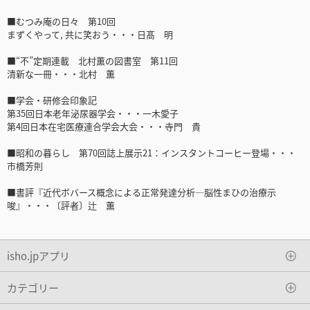
■むつみ庵の日々 第10回
まずくやって, 共に笑おう・・・日髙 明
■“不”定期連載 北村薫の図書室 第11回
清新な一冊・・・北村 薫
■学会・研修会印象記
第35回日本老年泌尿器学会・・・一木愛子
第4回日本在宅医療連合学会大会・・・寺門 貴
■昭和の暮らし 第70回誌上展示21：インスタントコーヒー登場・・・
市橋芳則
■書評『近代ボバース概念による正常発達分析―脳性まひの治療示
唆』・・・〔評者〕辻 薫
isho.jpアプリ
カテゴリー