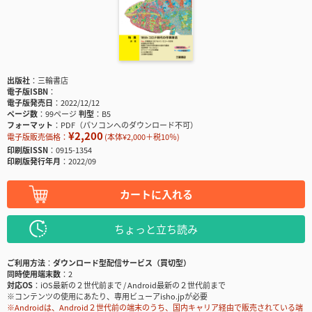
出版社
三輪書店
電子版ISBN
電子版発売日
2022/12/12
ページ数
99ページ
判型
B5
フォーマット
PDF（パソコンへのダウンロード不可）
¥2,200
電子版販売価格：
(本体¥2,000＋税10％)
印刷版ISSN
0915-1354
印刷版発行年月
2022/09
カートに入れる
ちょっと立ち読み
ご利用方法
ダウンロード型配信サービス（買切型）
同時使用端末数
2
対応OS
iOS最新の２世代前まで / Android最新の２世代前まで
※コンテンツの使用にあたり、専用ビューアisho.jpが必要
※Androidは、Android２世代前の端末のうち、国内キャリア経由で販売されている端