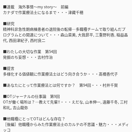
■連載 海外事情～my story～ 前編
カナダで作業療法士になるまで・・・津藏千穂
■研究
精神科非急性期病棟患者の退院後の転帰―多職種チームで取り組んだプ
ログラムとの関連について・・・森山菜美, 大我昴平, 三重野利香, 稲益晶
代, 西田津紀子, 西村良二
■わたしの大切な作業 第54回
発掘のち妄想・・・吉村作治
■提言
多様化する価値観に作業療法士はどう向き合うか・・・髙橋香代子
■あなたにとって作業療法とは何ですか？ 第94回・・・村井千賀
■OTジャーナルの仕事論 第9回
OTが働く場所は？―教えて先輩‼・・・えだな, 山本伸一, 遠藤千冬, 三村
和礼, 吉山龍弥
■他職種にとってOTはどんな存在？
［後編］他職種からみた作業療法士のカルテの不思議・魅力・・・メディ
ッコ