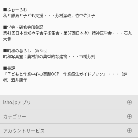
■ふぉーらむ
私と離島と子ども支援・・・芳村潔政，竹中佐江子
■学会・研修会印象記
第41回日本認知症学会学術集会・第37回日本老年精神医学会・・・石丸
大貴
■昭和の暮らし 第75回
昭和写真室：農村部の典型的な建物・・・市橋芳則
■書評
『子どもと作業中心の実践OCP─作業療法ガイドブック』・・・〔評
者〕酒井康年
isho.jpアプリ
カテゴリー
アカウントサービス