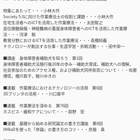
特集にあたって・・・小林大作
Society 5.0に向けた作業療法士の役割と課題・・・小林大作
在宅生活者へのICTを活用した作業療法・・・太田智之
高位頸髄損傷・神経難病の重度身体障害者へのICTを活用した作業療
法・・・河津 聡
教育分野におけるICTを活用した作業療法・・・髙橋知義
テクノロジーが創出する仕事・生涯学習・余暇活動・・・田中栄一
■講座 身体障害者補助犬を知ろう 第1回
身体障害者補助犬法施行後20年の歩み―補助犬育成，補助犬への理解，
社会参加のためのアクセス権，および補助犬同伴拒否について・・・佐鹿
博信，橋爪智子，馳川ゆきの
■連載 作業療法におけるテクノロジーの活用 第6回
3Dプリンタの活用・・・川口晋平
■連載 作業療法を深める 第76回
ホスピス・緩和ケアについて・・・前野 宏
■連載 基礎から始める研究論文の書き方講座 第8回
IMRaDを使った「序論」の書き方のコツ・・・京極 真