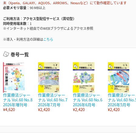
末（Xperia、GALAXY、AQUOS、ARROWS、Nexusなど）にて動作確認しています
必要メモリ容量
90 MB以上
ご利用方法
アクセス型配信サービス（買切型）
同時使用端末数
1
※インターネット経由でのWEBブラウザによるアクセス参照
※導入・利用方法の詳細は
こちら
巻号一覧
作業療法ジャー
作業療法ジャー
作業療法ジャー
作業療法ジャー
ナル Vol.60 No.8
ナル Vol.60 No.7
ナル Vol.60 No.6
ナル Vol.60 No.
2026年増刊号
2026年7月号
2026年6月号
2026年5月号
¥4,620
¥2,420
¥2,420
¥2,420