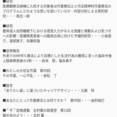
■研究
医療観察法病棟に入院する対象者は作業療法士と司法精神科作業療法の
プログラムにどのような思いを抱いているか―内容分析による質的研
究・・・南庄一郎
■研究
健常成人自然睡眠下における感覚入力が与える覚醒と情動および気づき
への影響―意識障害患者への臨床応用に向けた予備的研究・・・小島朋
子，渡部敦子，佐藤和強
■症例報告
外来でのWIVES 療法により目標とした生活行為の獲得に至った脳卒中後
上肢麻痺患者の1例・・・岩本 悠，福永典子
■わたしの大切な作業 第59回
その作業，一心不乱・・・岩松 了
■提言
「ありたい姿」に基づいたキャリアデザイン・・・元廣 惇
■あなたにとって作業療法とは何ですか？ 第99回・・・由利禄巳
■＂不＂定期連載 北村薫の図書室 第12回
猫の毛のよう・・・北村 薫