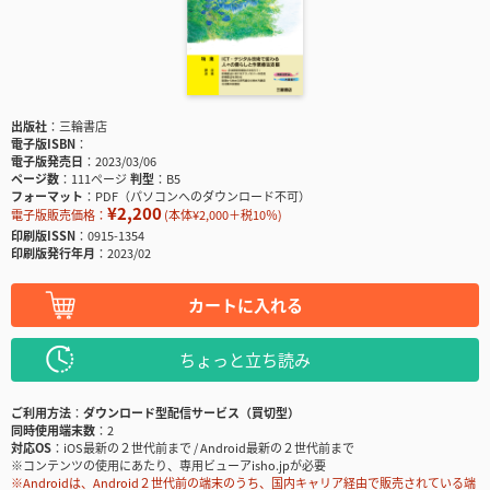
出版社
三輪書店
電子版ISBN
電子版発売日
2023/03/06
ページ数
111ページ
判型
B5
フォーマット
PDF（パソコンへのダウンロード不可）
¥2,200
電子版販売価格：
(本体¥2,000＋税10％)
印刷版ISSN
0915-1354
印刷版発行年月
2023/02
カートに入れる
ちょっと立ち読み
ご利用方法
ダウンロード型配信サービス（買切型）
同時使用端末数
2
対応OS
iOS最新の２世代前まで / Android最新の２世代前まで
※コンテンツの使用にあたり、専用ビューアisho.jpが必要
※Androidは、Android２世代前の端末のうち、国内キャリア経由で販売されている端