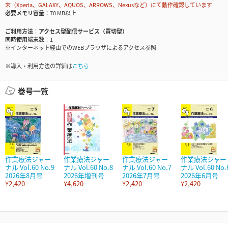
末（Xperia、GALAXY、AQUOS、ARROWS、Nexusなど）にて動作確認しています
必要メモリ容量
70 MB以上
ご利用方法
アクセス型配信サービス（買切型）
同時使用端末数
1
※インターネット経由でのWEBブラウザによるアクセス参照
※導入・利用方法の詳細は
こちら
巻号一覧
作業療法ジャー
作業療法ジャー
作業療法ジャー
作業療法ジャー
ナル Vol.60 No.9
ナル Vol.60 No.8
ナル Vol.60 No.7
ナル Vol.60 No.
2026年8月号
2026年増刊号
2026年7月号
2026年6月号
¥2,420
¥4,620
¥2,420
¥2,420