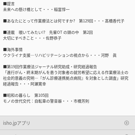
■提言
未来への懸け橋として・・・稲富惇一
■あなたにとって作業療法とは何ですか? 第129回・・・髙橋香代子
■連載 覗いてみたい!? 先輩OT の頭の中 第2回
大切にすべきこと・・・佐野恭子
■海外事情
ウクライナ支援―リハビリテーションの視点から・・・河野 眞
■第19回作業療法ジャーナル研究助成・研究経過報告
「進行がん・終末期がんを患う対象者の就労希望に応える作業療法士の
社会的意義の究明―『がん診療連携拠点病院』を対象とした調査」研究
経過報告・・・阿瀬寛幸
■昭和の暮らし 第105回
モノの世代交代：自転車の警音器・・・市橋芳則
isho.jpアプリ