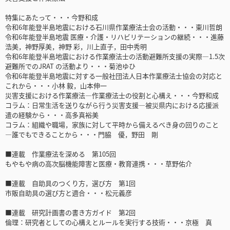
特集にあたって・・・今野和成
令和6年能登半島地震における石川県作業療法士会の活動・・・東川哲朗
令和6年能登半島地震 医療・介護・リハビリテーションの継続・・・進藤
浩美，神野厚美，神野 彩，川上直子，田中秀明
令和6年能登半島地震における作業療法士の活動避難所支援の実際―1.5次
避難所でのJRAT の活動より・・・菊池ゆひ
令和6年能登半島地震に対する一般社団法人日本作業療法士協会の対応と
これから・・・小林 毅，山本伸一
災害支援における作業療法―作業療法士の役割と心構え・・・今野和成
コラム：日常生活を送りながら行う災害支援―被災県内における応援派
遣の経験から・・・高多真裕美
コラム：組織や職場，家族に対して平時から備えるべき身の回りのこと
―誰でもできることから・・・門脇 優，野田 剛
■連載 作業療法を深める 第105回
もやもや病の高次脳機能障害と医療・教育連携・・・草野佑介
■連載 自助具のつくり方，選び方 第1回
市販自助具の選び方と適合・・・松元義彦
■連載 研究計画書の書き方ガイド 第2回
倫理：研究者としての心構えとルールを実行する技術・・・京極 真