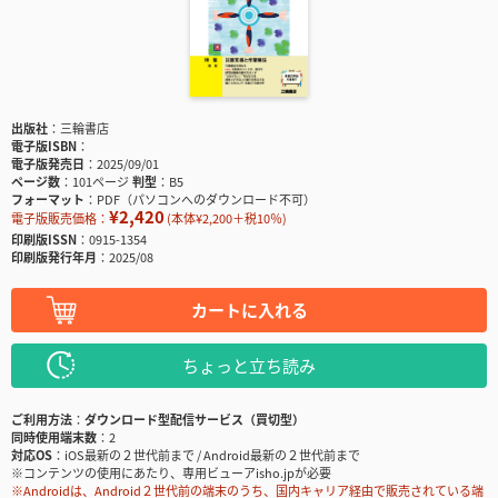
出版社
三輪書店
電子版ISBN
電子版発売日
2025/09/01
ページ数
101ページ
判型
B5
フォーマット
PDF（パソコンへのダウンロード不可）
¥2,420
電子版販売価格：
(本体¥2,200＋税10％)
印刷版ISSN
0915-1354
印刷版発行年月
2025/08
カートに入れる
ちょっと立ち読み
ご利用方法
ダウンロード型配信サービス（買切型）
同時使用端末数
2
対応OS
iOS最新の２世代前まで / Android最新の２世代前まで
※コンテンツの使用にあたり、専用ビューアisho.jpが必要
※Androidは、Android２世代前の端末のうち、国内キャリア経由で販売されている端