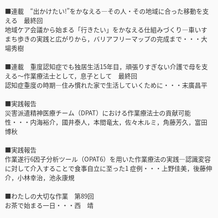
■連載 “出かけたい!”をかなえる―その人・その地域に合った移動を支
える 最終回
地域ケア会議から始まる「行きたい」をかなえる仕組みづくり―車いす
まち歩きの実践と広がりから，バリアフリーマップの完成まで・・・大
場秀樹
■連載 重度認知症でも独居生活15年目，頑張りすぎない介護で母を支
える～作業療法士として，息子として 最終回
認知症重度の時期―住み慣れた家で生活していくために・・・末廣昌平
■実践報告
災害派遣精神医療チーム（DPAT）における作業療法士の貢献可能
性・・・内海裕介，國井泰人，本間竜太，佐々木ルミ，角藤芳久，富田
博秋
■実践報告
作業遂行6因子分析ツール（OPAT6）を用いた作業療法の実践―認識変容
に対して介入することで食事自立に至った1 症例・・・上野佳美，後藤伸
介，小林幸治，池永康規
■わたしの大切な作業 第89回
お茶で始まる一日・・・西 靖