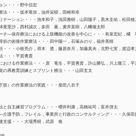
ョン・・・野中信宏
療法・・・坂本竜弥，油井栄樹，田崎和幸
リテーション・・・池本和子，浅田雅樹，山田陽子，黒木圭佑，松田穂
林亜里沙，西村誠次，多田 薫，麦井直樹，八幡徹太郎
ーチ―保存療法における上肢機能の改善を中心に・・・有泉宏紀，橘 
部骨折の術後作業療法・・・田中陽一，石塚みのり，福井美晴
骨折・・・小牧亮介，尋木 透，藤原奈月，加藤真央，北野七実，渡辺孝
法・・・平賀勇貴
折における作業療法・・・原 竜生，平賀勇貴，許山勝弘，川上隆三，平
知覚の再教育訓練とスプリント療法・・・山田玄太
・下肢）の作業療法の実践・・・柴田八衣子
法と自主練習プログラム・・・櫻井利康，高橋祐司，富井啓太
―介護予防，フレイル，事業所と行政のコンサルティング・・・久保田
連支援・・・大場秀樹，武原 格