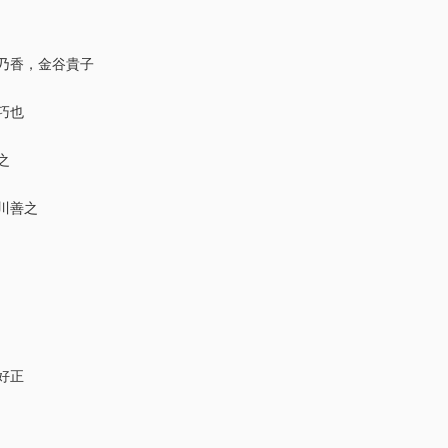
乃香，金谷貴子
巧也
之
川善之
好正