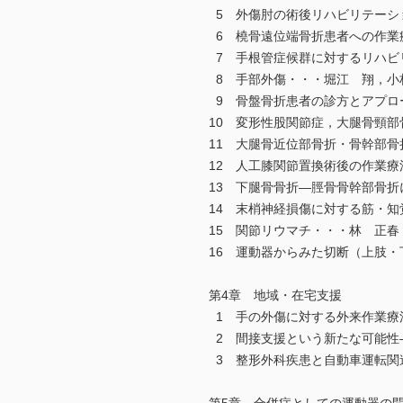
5 外傷肘の術後リハビリテーシ
6 橈骨遠位端骨折患者への作業
7 手根管症候群に対するリハビ
8 手部外傷・・・堀江 翔，小
9 骨盤骨折患者の診方とアプロ
10 変形性股関節症，大腿骨頸
11 大腿骨近位部骨折・骨幹部
12 人工膝関節置換術後の作業療
13 下腿骨骨折―脛骨骨幹部骨
14 末梢神経損傷に対する筋・
15 関節リウマチ・・・林 正春
16 運動器からみた切断（上肢
第4章 地域・在宅支援
1 手の外傷に対する外来作業療
2 間接支援という新たな可能性
3 整形外科疾患と自動車運転関