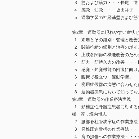
3 筋および筋力・・・長尾 徹
4 感覚・知覚・・・坂田祥子
5 運動学習の神経基盤および筋
第2章 運動器に現れやすい症状
1 疼痛とその鑑別・管理と改善
2 関節拘縮の鑑別と治療のポイ
3 上肢各関節の機能改善のため
4 筋力・筋持久力の改善・・・
5 感覚・知覚機能の回復に向け
6 臨床で役立つ「運動学習」・
7 廃用症候群の病態に合わせた
8 運動器疾患において知ってお
第3章 運動器の作業療法実践
1 頸椎症性脊髄症患者に対する
橋 淳，堀内博志
2 腰部脊柱管狭窄症の作業療法
3 脊椎圧迫骨折の作業療法・・
4 肩の損傷への作業療法・・・