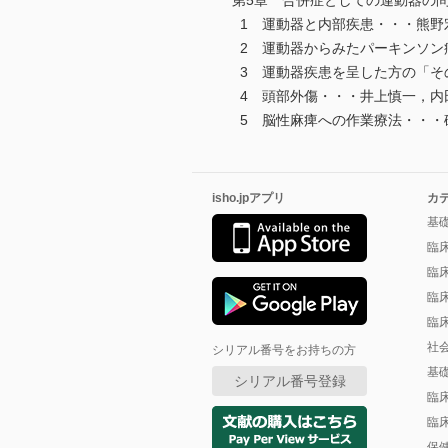
第5章 合併症としての運動器の
1 運動器と内部疾患・・・熊野
2 運動器からみたパーキンソン
3 運動器疾患を呈した方の「そ
4 頭部外傷・・・井上慎一，内
5 脳性麻痺への作業療法・・・
isho.jpアプリ
カ
基
臨
臨
臨
臨
社
シリアル番号をお持ちの方
基
シリアル番号登録
臨
臨
保