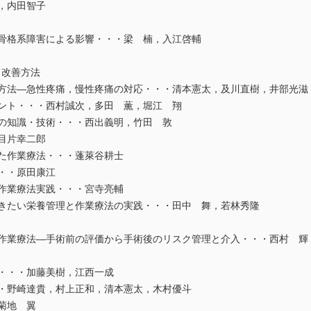
，内田智子
骨格系障害による影響・・・梁 楠，入江啓輔
と改善方法
方法―急性疼痛，慢性疼痛の対応・・・清本憲太，及川直樹，井部光滋
ント・・・西村誠次，多田 薫，堀江 翔
の知識・技術・・・西出義明，竹田 敦
目片幸二郎
た作業療法・・・蓬萊谷耕士
・・原田康江
作業療法実践・・・宮寺亮輔
きたい栄養管理と作業療法の実践・・・田中 舞，若林秀隆
作業療法―手術前の評価から手術後のリスク管理と介入・・・西村 輝
・・・加藤美樹，江西一成
・野崎達貴，村上正和，清本憲太，木村優斗
菊地 翼