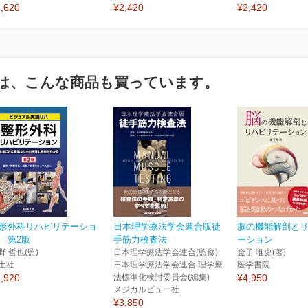
,620
¥2,420
¥2,420
は、こんな商品も買っています。
形外科リハビリテーショ
日本理学療法学会連合版徒
脳の機能解剖と
 第2版
手筋力検査法
ーション
野 哲也(監)
日本理学療法学会連合(監修)
金子 唯史(著)
土社
日本理学療法学会連合 理学療
医学書院
,920
法標準化検討委員会(編集)
¥4,950
メジカルビュー社
¥3,850