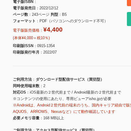
電子版ISBN
電子版発売日
2022/12/12
ページ数
243ページ
判型
B5
フォーマット
PDF（パソコンへのダウンロード不可）
¥4,400
電子版販売価格：
(本体¥4,000＋税10％)
印刷版ISSN
0915-1354
印刷版発行年月
2022/07
ご利用方法
ダウンロード型配信サービス（買切型）
同時使用端末数
2
対応OS
iOS最新の２世代前まで / Android最新の２世代前まで
※コンテンツの使用にあたり、専用ビューアisho.jpが必要
※Androidは、Android２世代前の端末のうち、国内キャリア経由で販
AQUOS、ARROWS、Nexusなど）にて動作確認しています
必要メモリ容量
168 MB以上
ご利用方法
アクセス型配信サービス（買切型）