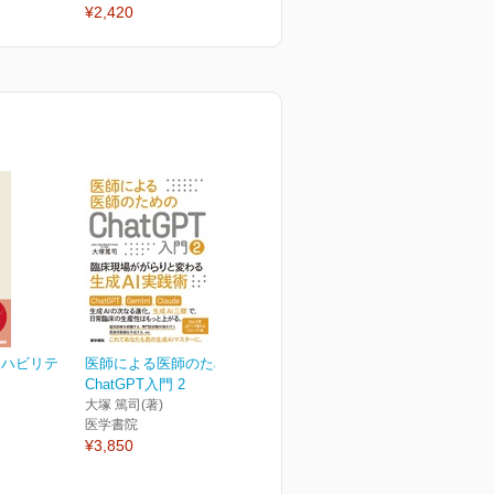
¥2,420
¥2,420
¥
リハビリテ
医師による医師のための
ChatGPT入門 2
大塚 篤司(著)
医学書院
¥3,850