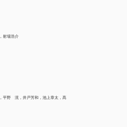
，射場浩介
，平野 滉，井戸芳和，池上章太，髙