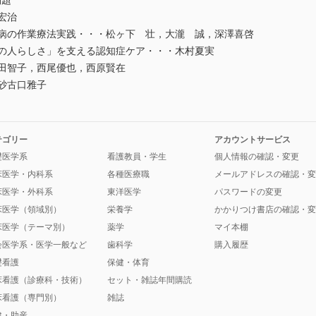
問題
宏治
病の作業療法実践・・・松ヶ下 壮，大瀧 誠，深澤喜啓
の人らしさ」を支える認知症ケア・・・木村夏実
田智子，西尾優也，西原賢在
砂古口雅子
テゴリー
アカウントサービス
礎医学系
看護教員・学生
個人情報の確認・変更
床医学・内科系
各種医療職
メールアドレスの確認・変
床医学・外科系
東洋医学
パスワードの変更
床医学（領域別）
栄養学
かかりつけ書店の確認・変
床医学（テーマ別）
薬学
マイ本棚
会医学系・医学一般など
歯科学
購入履歴
礎看護
保健・体育
床看護（診療科・技術）
セット・雑誌年間購読
床看護（専門別）
雑誌
健・助産