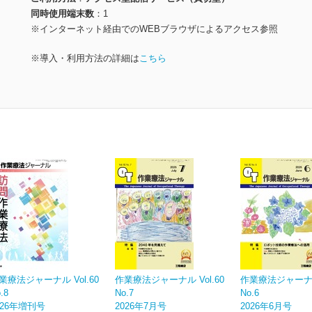
同時使用端末数
1
※インターネット経由でのWEBブラウザによるアクセス参照
※導入・利用方法の詳細は
こちら
業療法ジャーナル Vol.60
作業療法ジャーナル Vol.60
作業療法ジャーナル 
.8
No.7
No.6
026年増刊号
2026年7月号
2026年6月号