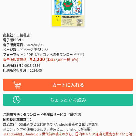
出版社
三輪書店
電子版ISBN
電子版発売日
2024/06/03
ページ数
99ページ
判型
B5
フォーマット
PDF（パソコンへのダウンロード不可）
¥2,200
電子版販売価格：
(本体¥2,000＋税10％)
印刷版ISSN
0915-1354
印刷版発行年月
2024/05
カートに入れる
ちょっと立ち読み
ご利用方法
ダウンロード型配信サービス（買切型）
同時使用端末数
2
対応OS
iOS最新の２世代前まで / Android最新の２世代前まで
※コンテンツの使用にあたり、専用ビューアisho.jpが必要
※Androidは、Android２世代前の端末のうち、国内キャリア経由で販売されている端