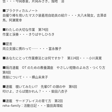
告・・・今岡泰憲，片岡みさき，畑地 治
■プラクティカルノート
自撮り棒を用いたマスク装着用自助具の紹介・・・大八木陽女，吉澤卓
馬，阿瀬寛幸
■わたしの大切な作業 第74回
作業と演奏・・・きりばやしひろき
■提言
両立支援に携わって…… ・・・富永雅子
■あなたにとって作業療法とは何ですか？ 第114回・・・小川真寛
■隔月連載 OT のための教養講座 やさしい短歌のよみ方・つくり方
第8回
推敲について・・・横山未来子
■連載 覗いてみたい!? 先輩OT の頭の中 第6回
叩けよ，さらば開かれん？・・・柴田八衣子
■連載 サードプレイスの育て方 第2回
reha‒family：活動日記・・・猿田真理絵