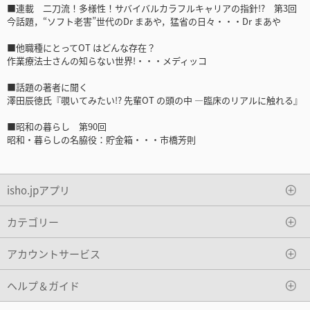
■連載 二刀流！多様性！サバイバルカラフルキャリアの指針!? 第3回
今話題，“ソフト老害”世代のDr まあや，猛省の日々・・・Dr まあや
■他職種にとってOT はどんな存在？
作業療法士さんの知らない世界!・・・メディッコ
■話題の著者に聞く
澤田辰徳氏『覗いてみたい!? 先輩OT の頭の中 ―臨床のリアルに触れる』
■昭和の暮らし 第90回
昭和・暮らしの名脇役：貯金箱・・・市橋芳則
isho.jpアプリ
カテゴリー
アカウントサービス
ヘルプ＆ガイド