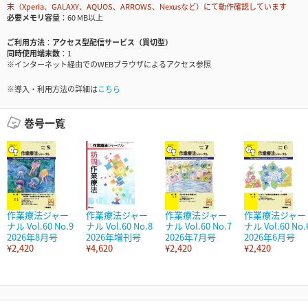
末（Xperia、GALAXY、AQUOS、ARROWS、Nexusなど）にて動作確認しています
必要メモリ容量
60 MB以上
ご利用方法
アクセス型配信サービス（買切型）
同時使用端末数
1
※インターネット経由でのWEBブラウザによるアクセス参照
※導入・利用方法の詳細は
こちら
巻号一覧
作業療法ジャー
作業療法ジャー
作業療法ジャー
作業療法ジャー
ナル Vol.60 No.9
ナル Vol.60 No.8
ナル Vol.60 No.7
ナル Vol.60 No.
2026年8月号
2026年増刊号
2026年7月号
2026年6月号
¥2,420
¥4,620
¥2,420
¥2,420