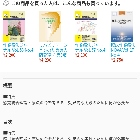
この商品を買った人は、こんな商品も買っています。
作業療法ジャー
リハビリテーシ
作業療法ジャー
臨床作業療法
ナル Vol.58 No.4
ョンのための人
ナル Vol.57 No.4
NOVA Vol.17
¥2,200
間発達学 第3版
¥2,200
No.4
¥4,290
¥2,750
概要
■特集
感覚統合理論・療法の今を考える─効果的な実践のために何が必要か
目次
■特集
感覚統合理論・療法の今を考える─効果的な実践のために何が必要か