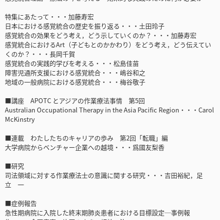
特集にあたって・・・加藤寿宏
日本における感覚統合の歴史を振り返る・・・土田玲子
感覚統合の効果をどう考え，どう示していくのか？・・・加藤寿宏
感覚統合におけるArt（子どもとのかかわり）をどう考え，どう伝えてい
くのか？・・・長岡千賀
感覚統合の実践的学びを考える・・・松島佳苗
障害児通所支援における感覚統合・・・嶋谷和之
地域の一般病院における感覚統合・・・梅谷敬子
■講座 APOTC とアジアの作業療法事情 第5回
Australian Occupational Therapy in the Asia Pacific Region・・・Carol
McKinstry
■連載 わたしたちのキャリアの歩み 第2回「転職」編
大学病院からベンチャー企業への越境・・・爲國友梨香
■研究
司法領域に対する作業療法士の意識に関する研究・・・吉田裕紀，足
立 一
■症例報告
急性期病院に入院した終末期肺炎患者における目標設定─事例報