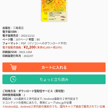
出版社
三輪書店
電子版ISBN
電子版発売日
2022/12/12
ページ数
107ページ
判型
B5
フォーマット
PDF（パソコンへのダウンロード不可）
¥2,200
電子版販売価格：
(本体¥2,000＋税10％)
印刷版ISSN
0915-1354
印刷版発行年月
2022/07
カートに入れる
ちょっと立ち読み
ご利用方法
ダウンロード型配信サービス（買切型）
同時使用端末数
2
対応OS
iOS最新の２世代前まで / Android最新の２世代前まで
※コンテンツの使用にあたり、専用ビューアisho.jpが必要
※Androidは、Android２世代前の端末のうち、国内キャリア経由で販売されている端