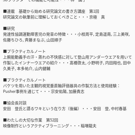
■連載 基礎から始める研究論文の書き方講座 第1回
研究論文の執筆前に理解しておくべきこと・・・京極 真
■研究
発達性協調運動障害児の発音の特徴・・・小枝周平, 定島遥南, 三上美咲,
佐藤ちひろ, 斉藤まなぶ, 山田順子
■プラクティカルノート
上腕能動義手の汗・蒸れの不快感に対して登山用アンダーウエアを用いて
作製したインナーウエアの紹介・・・髙橋啓太, 小野明子, 内田翔也, 田中
久美子, 本多祐介, 山内健輔
■プラクティカルノート
バケツを用いた主観的視覚垂直軸評価器具の作製方法と使用経験：
Pusher事例を通じて・・・宗安佑陽, 加藤貴志
■協会長対談
安田 登氏と語るワキという在り方（後編）・・・安田 登, 中村春基
■わたしの大切な作業 第52回
映像制作というアクティブラーニング・・・稲増龍夫