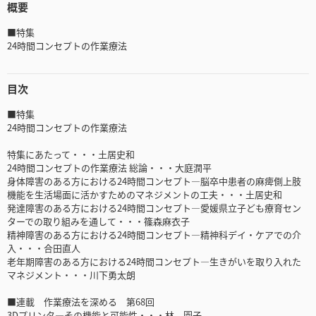
概要
■特集
24時間コンセプトの作業療法
目次
■特集
24時間コンセプトの作業療法
特集にあたって・・・土居史和
24時間コンセプトの作業療法 総論・・・大庭潤平
身体障害のある方における24時間コンセプト―脳卒中患者の麻痺側上肢
機能を生活場面に活かすためのマネジメントの工夫・・・土居史和
発達障害のある方における24時間コンセプト―愛媛県立子ども療育セン
ターでの取り組みを通して・・・篠森麻衣子
精神障害のある方における24時間コンセプト―精神科デイ・ケアでの介
入・・・合田直人
老年期障害のある方における24時間コンセプト―生きがいを取り入れた
マネジメント・・・川下勇太朗
■連載 作業療法を深める 第68回
3Dプリンタ―その機能と可能性・・・林 園子