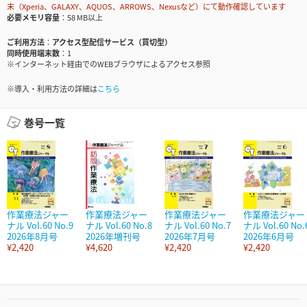
末（Xperia、GALAXY、AQUOS、ARROWS、Nexusなど）にて動作確認しています
必要メモリ容量
58 MB以上
ご利用方法
アクセス型配信サービス（買切型）
同時使用端末数
1
※インターネット経由でのWEBブラウザによるアクセス参照
※導入・利用方法の詳細は
こちら
巻号一覧
作業療法ジャー
作業療法ジャー
作業療法ジャー
作業療法ジャー
ナル Vol.60 No.9
ナル Vol.60 No.8
ナル Vol.60 No.7
ナル Vol.60 No.
2026年8月号
2026年増刊号
2026年7月号
2026年6月号
¥2,420
¥4,620
¥2,420
¥2,420