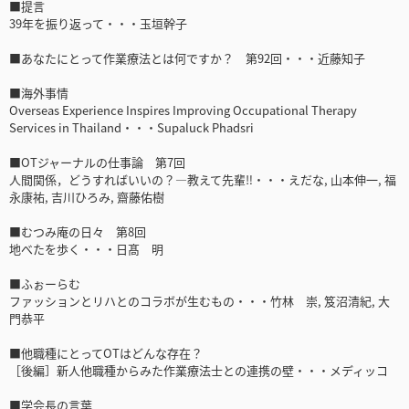
■提言
39年を振り返って・・・玉垣幹子
■あなたにとって作業療法とは何ですか？ 第92回・・・近藤知子
■海外事情
Overseas Experience Inspires Improving Occupational Therapy
Services in Thailand・・・Supaluck Phadsri
■OTジャーナルの仕事論 第7回
人間関係，どうすればいいの？―教えて先輩‼・・・えだな, 山本伸一, 福
永康祐, 吉川ひろみ, 齋藤佑樹
■むつみ庵の日々 第8回
地べたを歩く・・・日髙 明
■ふぉーらむ
ファッションとリハとのコラボが生むもの・・・竹林 崇, 笈沼清紀, 大
門恭平
■他職種にとってOTはどんな存在？
［後編］新人他職種からみた作業療法士との連携の壁・・・メディッコ
■学会長の言葉