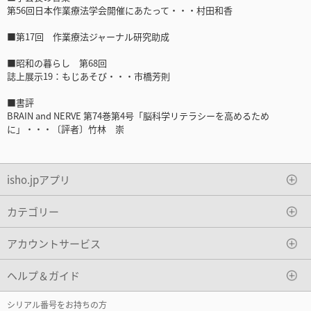
第56回日本作業療法学会開催にあたって・・・村田和香
■第17回 作業療法ジャーナル研究助成
■昭和の暮らし 第68回
誌上展示19：もじあそび・・・市橋芳則
■書評
BRAIN and NERVE 第74巻第4号「脳科学リテラシーを高めるため
に」・・・〔評者〕竹林 崇
isho.jpアプリ
カテゴリー
アカウントサービス
ヘルプ＆ガイド
シリアル番号をお持ちの方