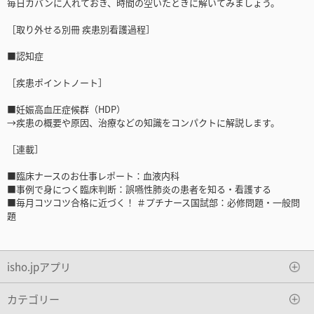
毎日カバンに入れておき、時間の空いたときに解いてみましょう。
［取り外せる別冊 疾患別看護過程］
■認知症
［疾患ポイントノート］
■妊娠高血圧症候群（HDP）
→疾患の概要や原因、治療などの知識をコンパクトに解説します。
［連載］
■臨床ナースのお仕事レポート：血液内科
■事例で身につく臨床判断：誤嚥性肺炎の患者を知る・看護する
■毎月コツコツ合格に近づく！ ＃プチナース国試部：必修問題・一般問
題
isho.jpアプリ
カテゴリー