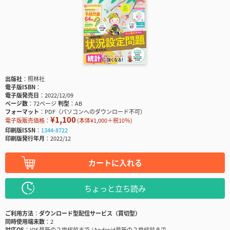
出版社
照林社
電子版ISBN
電子版発売日
2022/12/09
ページ数
72ページ
判型
AB
フォーマット
PDF（パソコンへのダウンロード不可）
¥1,100
電子版販売価格：
(本体¥1,000＋税10％)
印刷版ISSN
1344-8722
印刷版発行年月
2022/12
カートに入れる
ちょっと立ち読み
ご利用方法
ダウンロード型配信サービス（買切型）
同時使用端末数
2
対応OS
iOS最新の２世代前まで / Android最新の２世代前まで