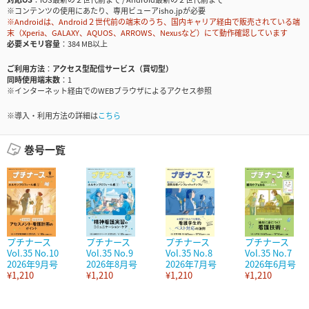
※コンテンツの使用にあたり、専用ビューアisho.jpが必要
※Androidは、Android２世代前の端末のうち、国内キャリア経由で販売されている端
末（Xperia、GALAXY、AQUOS、ARROWS、Nexusなど）にて動作確認しています
必要メモリ容量
384 MB以上
ご利用方法
アクセス型配信サービス（買切型）
同時使用端末数
1
※インターネット経由でのWEBブラウザによるアクセス参照
※導入・利用方法の詳細は
こちら
巻号一覧
プチナース
プチナース
プチナース
プチナース
Vol.35 No.10
Vol.35 No.9
Vol.35 No.8
Vol.35 No.7
2026年9月号
2026年8月号
2026年7月号
2026年6月号
¥1,210
¥1,210
¥1,210
¥1,210