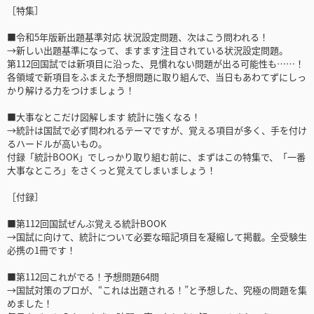
［特集］
■令和5年版新出題基準対応 状況設定問題、次はこう問われる！
→新しい出題基準になって、ますます注目されている状況設定問題。
第112回国試では新項目に沿った、見慣れない問題が出る可能性も……！
各領域で新項目をふまえた予想問題に取り組んで、当日もあわてずにしっ
かり解ける力をつけましょう！
■大事なとこだけ図解します 統計に強くなる！
→統計は国試で必ず問われるテーマですが、覚える項目が多く、手を付け
るハードルが高いもの。
付録「統計BOOK」でしっかり取り組む前に、まずはこの特集で、「一番
大事なところ」をさくっと覚えてしまいましょう！
［付録］
■第112回国試ぜんぶ覚える統計BOOK
→国試に向けて、統計について必要な暗記項目を凝縮して掲載。全受験生
必携の1冊です！
■第112回これがでる！予想問題64問
→国試対策のプロが、“これは出題される！”と予想した、究極の問題を集
めました！