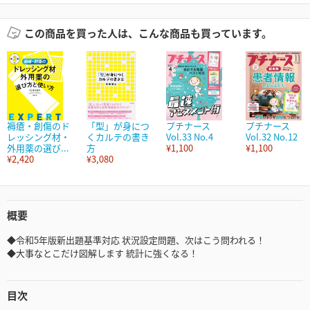
この商品を買った人は、こんな商品も買っています。
褥瘡・創傷のド
「型」が身につ
プチナース
プチナース
レッシング材・
くカルテの書き
Vol.33 No.4
Vol.32 No.12
外用薬の選び...
方
¥1,100
¥1,100
¥2,420
¥3,080
概要
◆令和5年版新出題基準対応 状況設定問題、次はこう問われる！
◆大事なとこだけ図解します 統計に強くなる！
目次