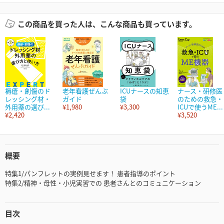
この商品を買った人は、こんな商品も買っています。
褥瘡・創傷のド
老年看護ぜんぶ
ICUナースの知恵
ナース・研修医
レッシング材・
ガイド
袋
のための救急・
外用薬の選び...
¥1,980
¥3,300
ICUで使うME...
¥2,420
¥3,520
概要
特集1/パンフレットの実例見せます！ 患者指導のポイント
特集2/精神・母性・小児実習での 患者さんとのコミュニケーション
目次