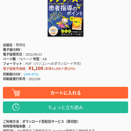
出版社
照林社
電子版ISBN
電子版発売日
2022/06/13
ページ数
72ページ
判型
AB
フォーマット
PDF（パソコンへのダウンロード不可）
¥1,100
電子版販売価格：
(本体¥1,000＋税10％)
印刷版ISSN
1344-8722
印刷版発行年月
2022/06
カートに入れる
ちょっと立ち読み
ご利用方法
ダウンロード型配信サービス（買切型）
同時使用端末数
2
対応OS
iOS最新の２世代前まで / Android最新の２世代前まで