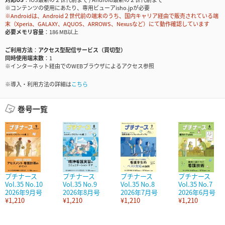
※コンテンツの使用にあたり、専用ビューアisho.jpが必要
※Androidは、Android２世代前の端末のうち、国内キャリア経由で販売されている端
末（Xperia、GALAXY、AQUOS、ARROWS、Nexusなど）にて動作確認しています
必要メモリ容量
186 MB以上
ご利用方法
アクセス型配信サービス（買切型）
同時使用端末数
1
※インターネット経由でのWEBブラウザによるアクセス参照
※導入・利用方法の詳細は
こちら
巻号一覧
プチナース
プチナース
プチナース
プチナース
Vol.35 No.10
Vol.35 No.9
Vol.35 No.8
Vol.35 No.7
2026年9月号
2026年8月号
2026年7月号
2026年6月号
¥1,210
¥1,210
¥1,210
¥1,210