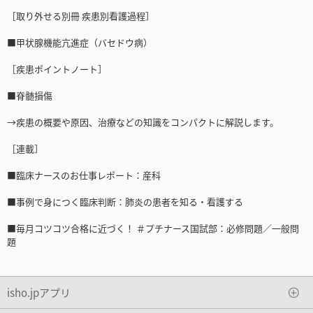
［取り外せる別冊 疾患別看護過程］
■甲状腺機能亢進症（バセドウ病）
［疾患ポイントノート］
■脊髄損傷
→疾患の概要や原因、治療などの知識をコンパクトに解説します。
［連載］
■臨床ナースのお仕事レポート：産科
■事例で身につく臨床判断：肺炎の患者を知る・看護する
■毎月コツコツ合格に近づく！ ＃プチナース国試部：必修問題／一般問
題
isho.jpアプリ