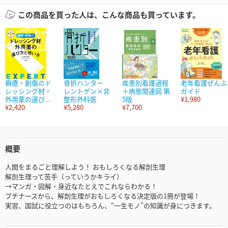
この商品を買った人は、こんな商品も買っています。
褥瘡・創傷のド
骨折ハンター
疾患別看護過程
老年看護ぜんぶ
レッシング材・
レントゲン×非
＋病態関連図 第
ガイド
外用薬の選び...
整形外科医
5版
¥1,980
¥2,420
¥5,280
¥7,700
概要
人間をまるごと理解しよう！ おもしろくなる解剖生理
解剖生理って苦手（っていうかキライ）
→マンガ・図解・身近なたとえでこれならわかる！
プチナースから、解剖生理がおもしろくなる決定版の1冊が登場！
実習、国試に役立つのはもちろん、“一生モノ”の知識が身につきます。