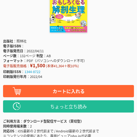
出版社
照林社
電子版ISBN
電子版発売日
2022/04/11
ページ数
132ページ
判型
AB
フォーマット
PDF（パソコンへのダウンロード不可）
¥1,500
電子版販売価格：
(本体¥1,364＋税10％)
印刷版ISSN
1344-8722
印刷版発行年月
2022/04
カートに入れる
ちょっと立ち読み
ご利用方法
ダウンロード型配信サービス（買切型）
同時使用端末数
2
対応OS
iOS最新の２世代前まで / Android最新の２世代前まで
※コンテンツの使用にあたり、専用ビューアisho.jpが必要