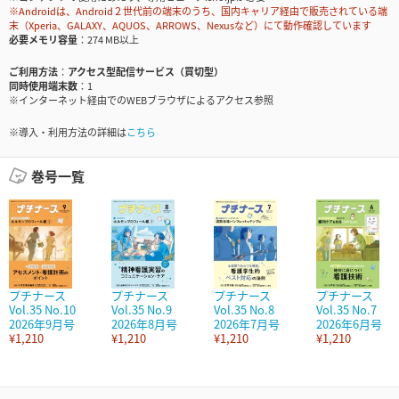
※Androidは、Android２世代前の端末のうち、国内キャリア経由で販売されている端
末（Xperia、GALAXY、AQUOS、ARROWS、Nexusなど）にて動作確認しています
必要メモリ容量
274 MB以上
ご利用方法
アクセス型配信サービス（買切型）
同時使用端末数
1
※インターネット経由でのWEBブラウザによるアクセス参照
※導入・利用方法の詳細は
こちら
巻号一覧
プチナース
プチナース
プチナース
プチナース
Vol.35 No.10
Vol.35 No.9
Vol.35 No.8
Vol.35 No.7
2026年9月号
2026年8月号
2026年7月号
2026年6月号
¥1,210
¥1,210
¥1,210
¥1,210