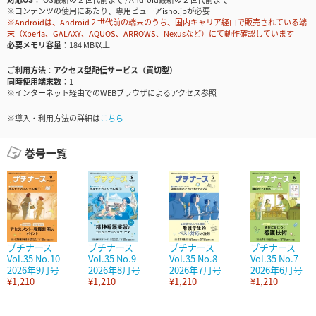
※コンテンツの使用にあたり、専用ビューアisho.jpが必要
※Androidは、Android２世代前の端末のうち、国内キャリア経由で販売されている端
末（Xperia、GALAXY、AQUOS、ARROWS、Nexusなど）にて動作確認しています
必要メモリ容量
184 MB以上
ご利用方法
アクセス型配信サービス（買切型）
同時使用端末数
1
※インターネット経由でのWEBブラウザによるアクセス参照
※導入・利用方法の詳細は
こちら
巻号一覧
プチナース
プチナース
プチナース
プチナース
Vol.35 No.10
Vol.35 No.9
Vol.35 No.8
Vol.35 No.7
2026年9月号
2026年8月号
2026年7月号
2026年6月号
¥1,210
¥1,210
¥1,210
¥1,210