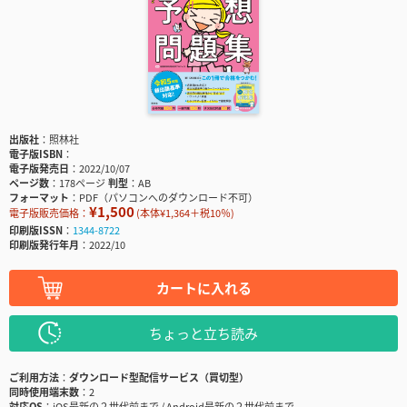
出版社
照林社
電子版ISBN
電子版発売日
2022/10/07
ページ数
178ページ
判型
AB
フォーマット
PDF（パソコンへのダウンロード不可）
¥1,500
電子版販売価格：
(本体¥1,364＋税10％)
印刷版ISSN
1344-8722
印刷版発行年月
2022/10
カートに入れる
ちょっと立ち読み
ご利用方法
ダウンロード型配信サービス（買切型）
同時使用端末数
2
対応OS
iOS最新の２世代前まで / Android最新の２世代前まで