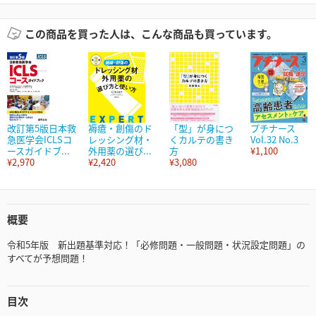
この商品を買った人は、こんな商品も買っています。
改訂第5版日本救
褥瘡・創傷のド
「型」が身につ
プチナース
急医学会ICLSコ
レッシング材・
くカルテの書き
Vol.32 No.3
ースガイドブ...
外用薬の選び...
方
¥1,100
¥2,970
¥2,420
¥3,080
概要
令和5年版 新出題基準対応！「必修問題・一般問題・状況設定問題」の
すべてが予想問題！
目次