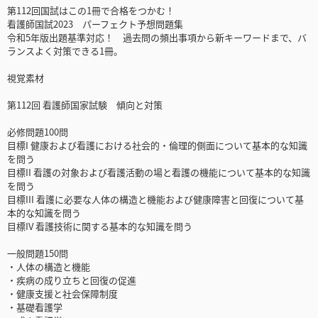
第112回国試はこの1冊で合格をつかむ！
看護師国試2023 パーフェクト予想問題集
令和5年版出題基準対応！ 過去問の頻出事項から新キーワードまで、バ
ランスよく対策できる1冊。
視覚素材
第112回 看護師国家試験 傾向と対策
必修問題100問
目標I 健康および看護における社会的・倫理的側面について基本的な知識
を問う
目標II 看護の対象および看護活動の場と看護の機能について基本的な知識
を問う
目標III 看護に必要な人体の構造と機能および健康障害と回復について基
本的な知識を問う
目標IV 看護技術に関する基本的な知識を問う
一般問題150問
・人体の構造と機能
・疾病の成り立ちと回復の促進
・健康支援と社会保障制度
・基礎看護学