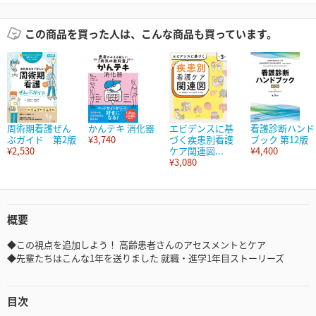
この商品を買った人は、こんな商品も買っています。
周術期看護ぜん
かんテキ 消化器
エビデンスに基
看護診断ハンド
ぶガイド 第2版
¥3,740
づく疾患別看護
ブック 第12版
¥2,530
ケア関連図...
¥4,400
¥3,080
概要
◆この視点を追加しよう！ 高齢患者さんのアセスメントとケア
◆先輩たちはこんな1年を送りました 就職・進学1年目ストーリーズ
目次