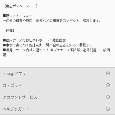
［疾患ポイントノート］
■筋ジストロフィー
→疾患の概要や原因、治療などの知識をコンパクトに解説します。
［連載］
■臨床ナースのお仕事レポート：離島医療
■事例で身につく臨床判断：腎不全の患者を知る・看護する
■毎月コツコツ合格に近づく！ ＃プチナース国試部：必修問題・一般問
題
isho.jpアプリ
カテゴリー
アカウントサービス
ヘルプ＆ガイド