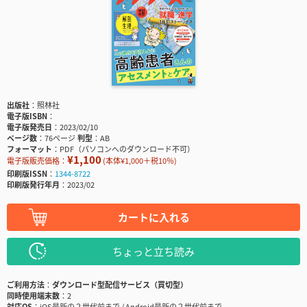
出版社
照林社
電子版ISBN
電子版発売日
2023/02/10
ページ数
76ページ
判型
AB
フォーマット
PDF（パソコンへのダウンロード不可）
¥1,100
電子版販売価格：
(本体¥1,000＋税10％)
印刷版ISSN
1344-8722
印刷版発行年月
2023/02
カートに入れる
ちょっと立ち読み
ご利用方法
ダウンロード型配信サービス（買切型）
同時使用端末数
2
対応OS
iOS最新の２世代前まで / Android最新の２世代前まで