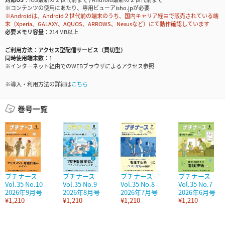
※コンテンツの使用にあたり、専用ビューアisho.jpが必要
※Androidは、Android２世代前の端末のうち、国内キャリア経由で販売されている端
末（Xperia、GALAXY、AQUOS、ARROWS、Nexusなど）にて動作確認しています
必要メモリ容量
214 MB以上
ご利用方法
アクセス型配信サービス（買切型）
同時使用端末数
1
※インターネット経由でのWEBブラウザによるアクセス参照
※導入・利用方法の詳細は
こちら
巻号一覧
プチナース
プチナース
プチナース
プチナース
Vol.35 No.10
Vol.35 No.9
Vol.35 No.8
Vol.35 No.7
2026年9月号
2026年8月号
2026年7月号
2026年6月号
¥1,210
¥1,210
¥1,210
¥1,210