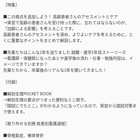
［特集］
■この視点を追加しよう！ 高齢患者さんのアセスメントとケア
→実習で高齢の患者さんを受け持った際に、忘れてはならないのが、
「加齢による影響」を考えることです。
高齢患者さんのアセスメントを深め、よりよいケアを考えるために、と
くに重要なポイントをまとめて解説します。
■先輩たちはこんな1年を送りました 就職・進学1年目ストーリーズ
→看護師・保健師になったあとや進学後の流れ・仕事・勉強内容は、イ
メージできていますか？
先輩たちから、卒業後のリアルな1年を聞いてきました！
［付録］
■解剖生理POCKET BOOK
→解剖生理の要点がつまった便利なミニ冊子。
「国試にでたとこ」がわかるようになっているので、実習から国試対策ま
で使えます。
［取り外せる別冊 疾患別看護過程］
■骨粗鬆症、椎体骨折