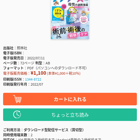
出版社
照林社
電子版ISBN
電子版発売日
2022/07/11
ページ数
72ページ
判型
AB
フォーマット
PDF（パソコンへのダウンロード不可）
¥1,100
電子版販売価格：
(本体¥1,000＋税10％)
印刷版ISSN
1344-8722
印刷版発行年月
2022/07
カートに入れる
ちょっと立ち読み
ご利用方法
ダウンロード型配信サービス（買切型）
同時使用端末数
2
対応OS
iOS最新の２世代前まで / Android最新の２世代前まで