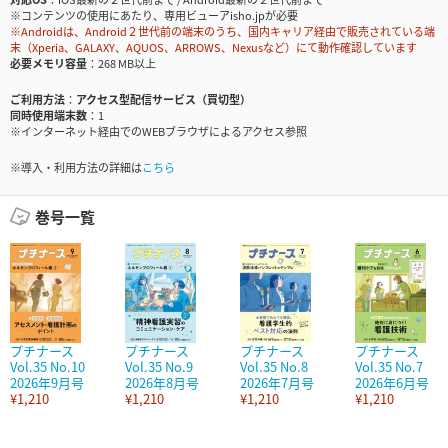
※コンテンツの使用にあたり、専用ビューアisho.jpが必要
※Androidは、Android２世代前の端末のうち、国内キャリア経由で販売されている端
末（Xperia、GALAXY、AQUOS、ARROWS、Nexusなど）にて動作確認しています
必要メモリ容量
268 MB以上
ご利用方法
アクセス型配信サービス（買切型）
同時使用端末数
1
※インターネット経由でのWEBブラウザによるアクセス参照
※導入・利用方法の詳細は
こちら
巻号一覧
プチナース
プチナース
プチナース
プチナース
Vol.35 No.10
Vol.35 No.9
Vol.35 No.8
Vol.35 No.7
2026年9月号
2026年8月号
2026年7月号
2026年6月号
¥1,210
¥1,210
¥1,210
¥1,210