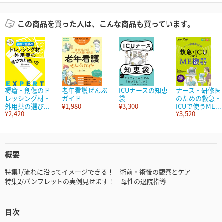
この商品を買った人は、こんな商品も買っています。
褥瘡・創傷のド
老年看護ぜんぶ
ICUナースの知恵
ナース・研修医
レッシング材・
ガイド
袋
のための救急・
外用薬の選び...
¥1,980
¥3,300
ICUで使うME...
¥2,420
¥3,520
概要
特集1/流れに沿ってイメージできる！ 術前・術後の観察とケア
特集2/パンフレットの実例見せます！ 母性の退院指導
目次