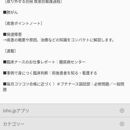
［取り外せる別冊 疾患別看護過程］
■肺がん
［疾患ポイントノート］
■発達障害
→疾患の概要や原因、治療などの知識をコンパクトに解説します。
［連載］
■臨床ナースのお仕事レポート：糖尿病センター
■事例で身につく臨床判断：術後患者を知る・看護する
■毎月コツコツ合格に近づく！ ＃プチナース国試部：必修問題／一般問
題
isho.jpアプリ
カテゴリー