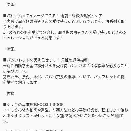
［特集］
■流れに沿ってイメージできる！ 術前・術後の観察とケア
→実習で周術期の患者さんを受け持ったときに行うことを、時系列で取
り上げます。
1日の流れの例を挙げて紹介し、周術期の患者さんを受け持ったときのシ
ミュレーションができる特集です！
［特集］
■パンフレットの実例見せます！ 母性の退院指導
→母性看護学実習で褥婦さんを受け持つと、さまざまな指導が必要なこと
に気づきます。
抱きかた、授乳、沐浴、おむつ交換の指導について、パンフレットの例
を挙げて紹介します！
［付録］
■くすりの基礎知識POCKET BOOK
→くすりの体内動態や剤型、与薬方法などの基礎知識と、臨床でよく使わ
れるくすりリストがセットに！ 実習で調べたいことをつめこんだ1冊で
す。