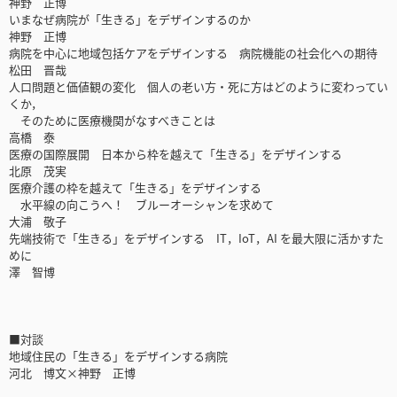
神野 正博
いまなぜ病院が「生きる」をデザインするのか
神野 正博
病院を中心に地域包括ケアをデザインする 病院機能の社会化への期待
松田 晋哉
人口問題と価値観の変化 個人の老い方・死に方はどのように変わってい
くか，
そのために医療機関がなすべきことは
高橋 泰
医療の国際展開 日本から枠を越えて「生きる」をデザインする
北原 茂実
医療介護の枠を越えて「生きる」をデザインする
水平線の向こうへ！ ブルーオーシャンを求めて
大浦 敬子
先端技術で「生きる」をデザインする IT，IoT，AI を最大限に活かすた
めに
澤 智博
■対談
地域住民の「生きる」をデザインする病院
河北 博文×神野 正博