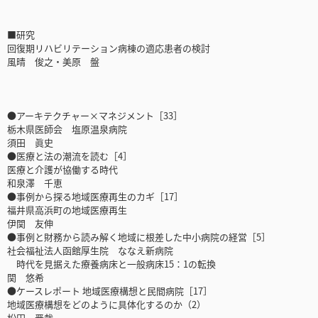
■研究
回復期リハビリテーション病棟の適応患者の検討
風晴 俊之・美原 盤
●アーキテクチャー×マネジメント［33］
栃木県医師会 塩原温泉病院
須田 眞史
●医療と法の潮流を読む［4］
医療と介護が協働する時代
和泉澤 千恵
●事例から探る地域医療再生のカギ［17］
福井県高浜町の地域医療再生
伊関 友伸
●事例と財務から読み解く地域に根差した中小病院の経営［5］
社会福祉法人函館厚生院 ななえ新病院
時代を見据えた療養病床と一般病床15：1の転換
関 悠希
●ケースレポート 地域医療構想と民間病院［17］
地域医療構想をどのように具体化するのか（2）
松田 晋哉