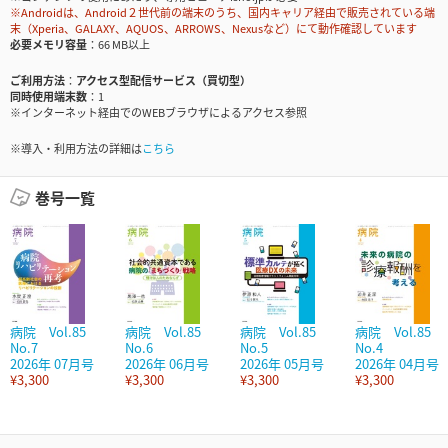
※Androidは、Android２世代前の端末のうち、国内キャリア経由で販売されている端
末（Xperia、GALAXY、AQUOS、ARROWS、Nexusなど）にて動作確認しています
必要メモリ容量
66 MB以上
ご利用方法
アクセス型配信サービス（買切型）
同時使用端末数
1
※インターネット経由でのWEBブラウザによるアクセス参照
※導入・利用方法の詳細は
こちら
巻号一覧
病院 Vol.85
病院 Vol.85
病院 Vol.85
病院 Vol.85
No.7
No.6
No.5
No.4
2026年 07月号
2026年 06月号
2026年 05月号
2026年 04月号
¥3,300
¥3,300
¥3,300
¥3,300