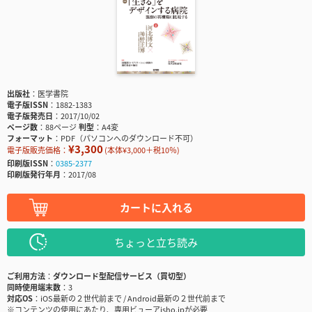
出版社
医学書院
電子版ISSN
1882-1383
電子版発売日
2017/10/02
ページ数
88ページ
判型
A4変
フォーマット
PDF（パソコンへのダウンロード不可）
¥3,300
電子版販売価格：
(本体¥3,000＋税10％)
印刷版ISSN
0385-2377
印刷版発行年月
2017/08
カートに入れる
ちょっと立ち読み
ご利用方法
ダウンロード型配信サービス（買切型）
同時使用端末数
3
対応OS
iOS最新の２世代前まで / Android最新の２世代前まで
※コンテンツの使用にあたり、専用ビューアisho.jpが必要