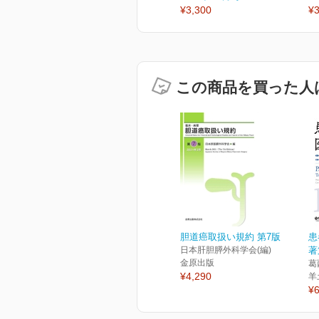
¥3,300
¥3
この商品を買った人
胆道癌取扱い規約 第7版
患
日本肝胆膵外科学会(編)
著
金原出版
葛
¥4,290
羊
¥6