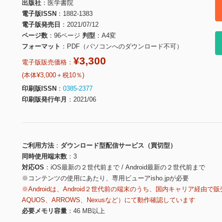
出版社
医学書院
電子版ISSN
1882-1383
電子版発売日
2021/07/12
ページ数
96ページ
判型
A4変
フォーマット
PDF（パソコンへのダウンロード不可）
¥3,300
電子版販売価格：
(本体¥3,000＋税10％)
印刷版ISSN
0385-2377
印刷版発行年月
2021/06
ご利用方法
ダウンロード型配信サービス（買切型）
同時使用端末数
3
対応OS
iOS最新の２世代前まで / Android最新の２世代前まで
※コンテンツの使用にあたり、専用ビューアisho.jpが必要
※Androidは、Android２世代前の端末のうち、国内キャリア経由で販
AQUOS、ARROWS、Nexusなど）にて動作確認しています
必要メモリ容量
46 MB以上