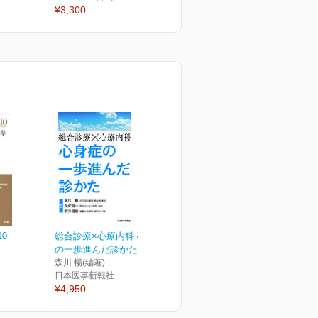
¥3,300
¥3,300
¥
10
総合診療×心療内科 心身症
の一歩進んだ診かた
森川 暢(編著)
日本医事新報社
¥4,950