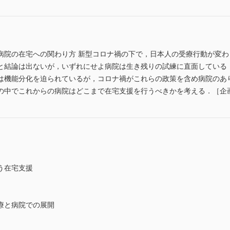
病院の在宅への関わり方 新型コロナ禍の下で，日本人の受療行動が変
と結論は出ないが，いずれにせよ病院は生き残りの試練に直面している
は機能分化を迫られているが，コロナ禍がこれらの政策を含め病院のあ
の中でこれからの病院はどこまで在宅支援を行うべきかを考える．［企画
う在宅支援
療と病院での展開