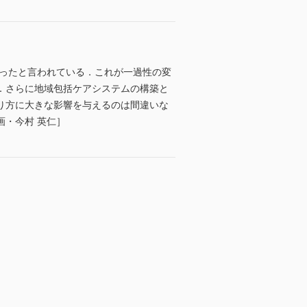
わったと言われている．これが一過性の変
．さらに地域包括ケアシステムの構築と
り方に大きな影響を与えるのは間違いな
・今村 英仁］