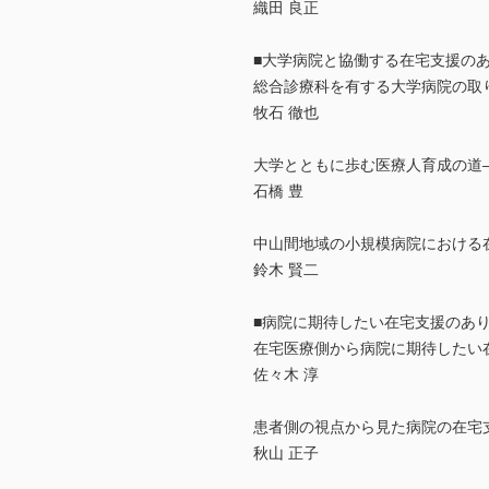
織田 良正
■大学病院と協働する在宅支援の
総合診療科を有する大学病院の取
牧石 徹也
大学とともに歩む医療人育成の道
石橋 豊
中山間地域の小規模病院における
鈴木 賢二
■病院に期待したい在宅支援のあ
在宅医療側から病院に期待したい
佐々木 淳
患者側の視点から見た病院の在宅
秋山 正子