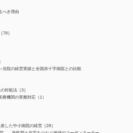
るべき理由
［78］
］
―当院の経営実績と全国赤十字病院との比較
の対処法［3］
医療機関の実務対応（1）
差した中小病院の経営［28］
病院――急性期と在宅をつなぐ地域のコーディネーター