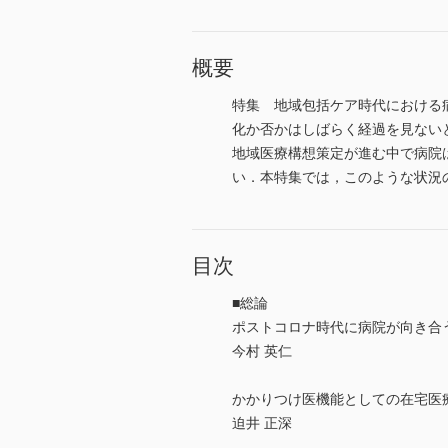
概要
特集 地域包括ケア時代における
化か否かはしばらく経過を見ない
地域医療構想策定が進む中で病院
い．本特集では，このような状況
目次
■総論
ポストコロナ時代に病院が向き合
今村 英仁
かかりつけ医機能としての在宅医
迫井 正深