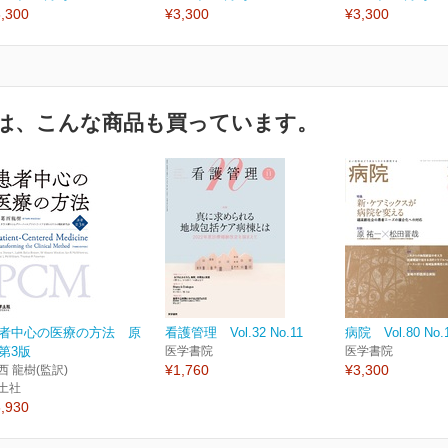
,300
¥3,300
¥3,300
は、こんな商品も買っています。
者中心の医療の方法 原
看護管理 Vol.32 No.11
病院 Vol.80 No.
第3版
医学書院
医学書院
¥1,760
¥3,300
西 龍樹(監訳)
土社
,930