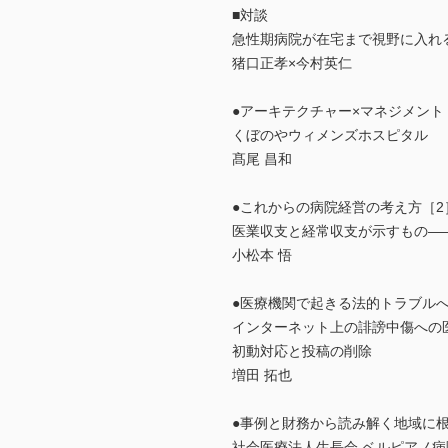
■対談
急性期病院が在宅まで視野に入れ
猪口正孝×今村英仁
●アーキテクチャー×マネジメント
くぼのやウィメンズホスピタル
髙尾 昌和
●これからの病院経営の考え方［2
医業収支と経常収支が示すもの―
小松本 悟
●医療機関で起きる法的トラブルへ
インターネット上の誹謗中傷への
初動対応と投稿の削除
増田 拓也
●事例と財務から読み解く地域に根
社会医療法人生長会 ベルピアノ