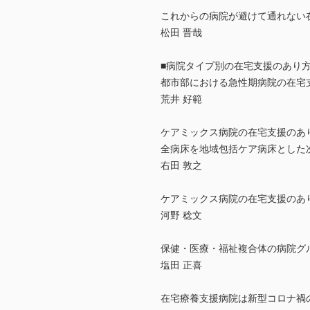
これからの病院が避けて通れない
松田 晋哉
■病院タイプ別の在宅支援のあり
都市部における急性期病院の在宅
荒井 好範
ケアミックス病院の在宅支援のあ
全病床を地域包括ケア病床とした
右田 敦之
ケアミックス病院の在宅支援のあ
河野 稔文
保健・医療・福祉複合体の病院グ
塩田 正喜
在宅療養支援病院は新型コロナ禍