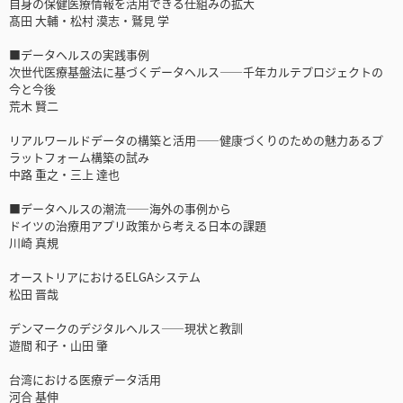
自身の保健医療情報を活用できる仕組みの拡大
髙田 大輔・松村 漠志・鷲見 学
■データヘルスの実践事例
次世代医療基盤法に基づくデータヘルス――千年カルテプロジェクトの
今と今後
荒木 賢二
リアルワールドデータの構築と活用――健康づくりのための魅力あるプ
ラットフォーム構築の試み
中路 重之・三上 達也
■データヘルスの潮流――海外の事例から
ドイツの治療用アプリ政策から考える日本の課題
川崎 真規
オーストリアにおけるELGAシステム
松田 晋哉
デンマークのデジタルヘルス――現状と教訓
遊間 和子・山田 肇
台湾における医療データ活用
河合 基伸