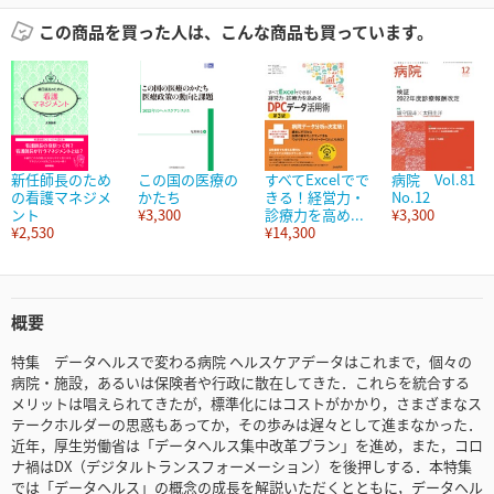
この商品を買った人は、こんな商品も買っています。
新任師長のため
この国の医療の
すべてExcelでで
病院 Vol.81
の看護マネジメ
かたち
きる！経営力・
No.12
ント
¥3,300
診療力を高め...
¥3,300
¥2,530
¥14,300
概要
特集 データヘルスで変わる病院 ヘルスケアデータはこれまで，個々の
病院・施設，あるいは保険者や行政に散在してきた．これらを統合する
メリットは唱えられてきたが，標準化にはコストがかかり，さまざまなス
テークホルダーの思惑もあってか，その歩みは遅々として進まなかった．
近年，厚生労働省は「データヘルス集中改革プラン」を進め，また，コロ
ナ禍はDX（デジタルトランスフォーメーション）を後押しする．本特集
では「データヘルス」の概念の成長を解説いただくとともに，データヘル