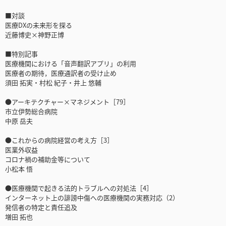
■対談
医療DXの未来形を探る
近藤博史×神野正博
■特別記事
医療機関における「音声翻訳アプリ」の利用
医療者の期待，医療通訳者の受け止め
須田 拓実・村松 紀子・井上 悠輔
●アーキテクチャー×マネジメント［79］
市立伊勢総合病院
中原 岳夫
●これからの病院経営の考え方［3］
医業外収益
コロナ禍の補助金等について
小松本 悟
●医療機関で起きる法的トラブルへの対処法［4］
インターネット上の誹謗中傷への医療機関の実務対応（2）
発信者の特定と責任追及
増田 拓也