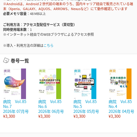
※Androidは、Android２世代前の端末のうち、国内キャリア経由で販売されている端
末（Xperia、GALAXY、AQUOS、ARROWS、Nexusなど）にて動作確認しています
必要メモリ容量
48 MB以上
ご利用方法
アクセス型配信サービス（買切型）
同時使用端末数
1
※インターネット経由でのWEBブラウザによるアクセス参照
※導入・利用方法の詳細は
こちら
巻号一覧
病院 Vol.85
病院 Vol.85
病院 Vol.85
病院 Vol.85
No.7
No.6
No.5
No.4
2026年 07月号
2026年 06月号
2026年 05月号
2026年 04月号
¥3,300
¥3,300
¥3,300
¥3,300