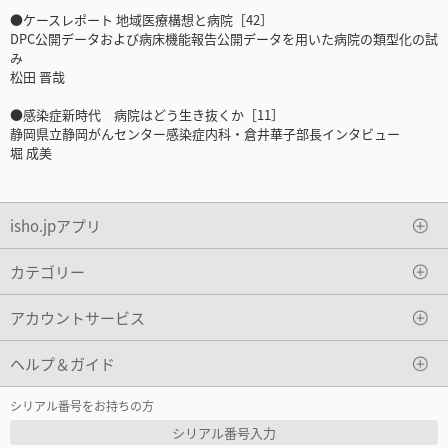
●ケースレポート 地域医療構想と病院［42］
DPC公開データおよび病床機能報告公開データを用いた病院の類型化の試
み
松田 晋哉
●感染症新時代 病院はどう生き抜くか［11］
静岡県立静岡がんセンター感染症内科・倉井華子部長インタビュー
堀 成美
isho.jpアプリ
カテゴリー
アカウントサービス
ヘルプ＆ガイド
シリアル番号をお持ちの方
シリアル番号入力