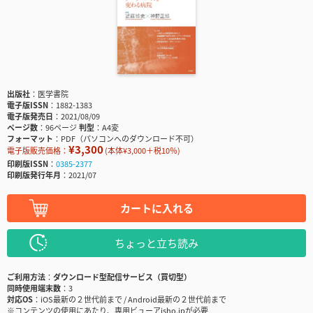
出版社
医学書院
電子版ISSN
1882-1383
電子版発売日
2021/08/09
ページ数
96ページ
判型
A4変
フォーマット
PDF（パソコンへのダウンロード不可）
¥3,300
電子版販売価格：
(本体¥3,000＋税10％)
印刷版ISSN
0385-2377
印刷版発行年月
2021/07
カートに入れる
ちょっと立ち読み
ご利用方法
ダウンロード型配信サービス（買切型）
同時使用端末数
3
対応OS
iOS最新の２世代前まで / Android最新の２世代前まで
※コンテンツの使用にあたり、専用ビューアisho.jpが必要