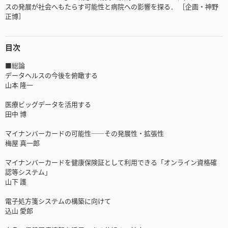
スの発展が社会へもたらす可能性と病院への影響を探る． ［企画・神野
正博］
目次
■総論
データヘルスの今後を俯瞰する
山本 隆一
医療ビッグデータを活用する
田中 博
マイナンバーカードの可能性――その発展性・拡張性
梅屋 真一郎
マイナンバーカードを健康保険証として利用できる「オンライン資格確
認等システム」
山下 護
電子処方箋システムの構築に向けて
込山 愛郎