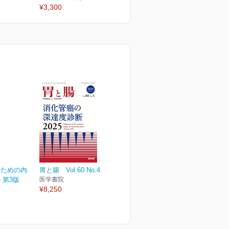
¥3,300
¥3,300
¥
のための内
胃と腸 Vol.60 No.4
 第3版
医学書院
¥8,250