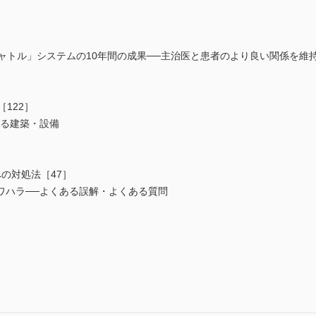
ャトル」システムの10年間の成果──主治医と患者のより良い関係を維
122］
える建築・設備
の対処法［47］
ワハラ──よくある誤解・よくある質問
］