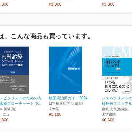
,300
¥3,300
¥3,300
は、こんな商品も買っています。
スピタリストのための内
糖尿病治療ガイド2024
ジェネラリスト
診療フローチャート 第...
日本糖尿病学会(編著)
科外来マニュアル
文光堂
岸 勝繁(著)
金城 光代(他編集)
¥1,100
ーニュ
医学書院
,800
¥6,600