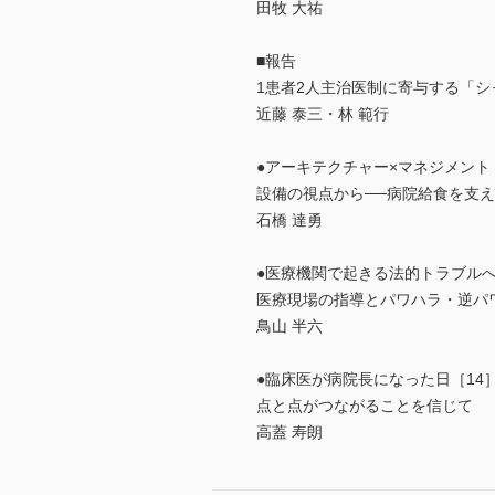
田牧 大祐
■報告
1患者2人主治医制に寄与する「シ
近藤 泰三・林 範行
●アーキテクチャー×マネジメント［
設備の視点から──病院給食を支
石橋 達勇
●医療機関で起きる法的トラブルへ
医療現場の指導とパワハラ・逆パ
鳥山 半六
●臨床医が病院長になった日［14
点と点がつながることを信じて
高蓋 寿朗