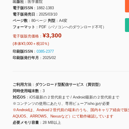
出版社
医学書院
電子版ISSN
1882-1383
電子版発売日
2025/03/10
ページ数
80ページ
判型
A4変
フォーマット
PDF（パソコンへのダウンロード不可）
¥3,300
電子版販売価格：
(本体¥3,000＋税10％)
印刷版ISSN
0385-2377
印刷版発行年月
2025/02
ご利用方法
ダウンロード型配信サービス（買切型）
同時使用端末数
3
対応OS
iOS最新の２世代前まで / Android最新の２世代前まで
※コンテンツの使用にあたり、専用ビューアisho.jpが必要
※Androidは、Android２世代前の端末のうち、国内キャリア経由で販
AQUOS、ARROWS、Nexusなど）にて動作確認しています
必要メモリ容量
28 MB以上