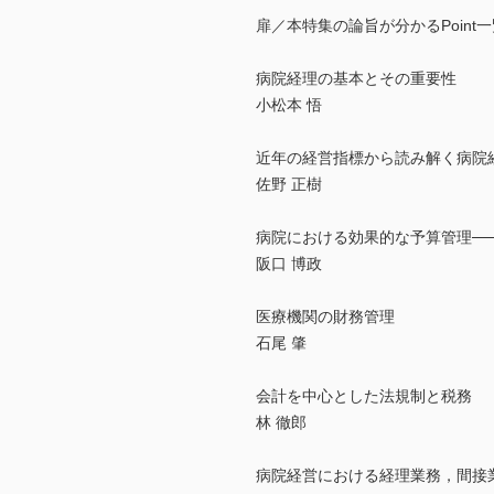
扉／本特集の論旨が分かるPoint一
病院経理の基本とその重要性
小松本 悟
近年の経営指標から読み解く病院
佐野 正樹
病院における効果的な予算管理─
阪口 博政
医療機関の財務管理
石尾 肇
会計を中心とした法規制と税務
林 徹郎
病院経営における経理業務，間接