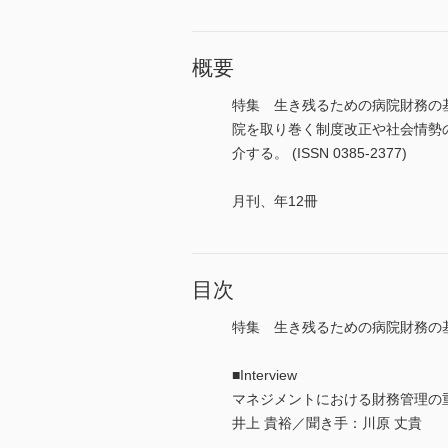
概要
特集 生き残るための病院財務の
院を取り巻く制度改正や社会情勢
介する。 (ISSN 0385-2377)
月刊、年12冊
目次
特集 生き残るための病院財務の
■Interview
マネジメントにおける財務管理の
井上 貴裕／聞き手：川原 丈貴