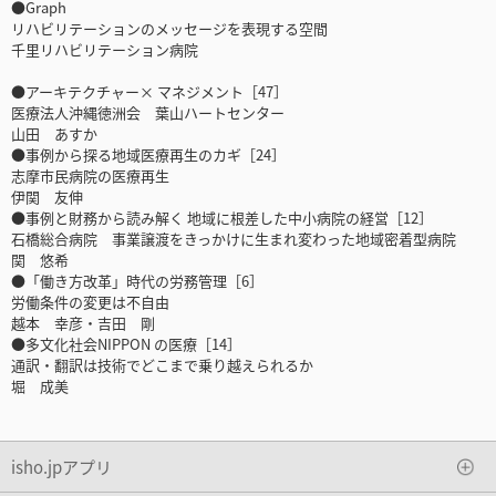
●Graph
リハビリテーションのメッセージを表現する空間
千里リハビリテーション病院
●アーキテクチャー× マネジメント［47］
医療法人沖縄徳洲会 葉山ハートセンター
山田 あすか
●事例から探る地域医療再生のカギ［24］
志摩市民病院の医療再生
伊関 友伸
●事例と財務から読み解く 地域に根差した中小病院の経営［12］
石橋総合病院 事業譲渡をきっかけに生まれ変わった地域密着型病院
関 悠希
●「働き方改革」時代の労務管理［6］
労働条件の変更は不自由
越本 幸彦・吉田 剛
●多文化社会NIPPON の医療［14］
通訳・翻訳は技術でどこまで乗り越えられるか
堀 成美
isho.jpアプリ