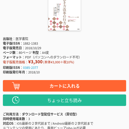
出版社
医学書院
電子版ISSN
1882-1383
電子版発売日
2018/10/29
ページ数
80ページ
判型
A4変
フォーマット
PDF（パソコンへのダウンロード不可）
¥3,300
電子版販売価格：
(本体¥3,000＋税10％)
印刷版ISSN
0385-2377
印刷版発行年月
2018/10
カートに入れる
ちょっと立ち読み
ご利用方法
ダウンロード型配信サービス（買切型）
同時使用端末数
3
対応OS
iOS最新の２世代前まで / Android最新の２世代前まで
※コンテンツの使用にあたり、専用ビューアisho.jpが必要