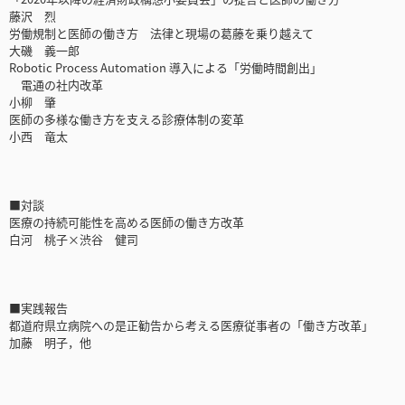
藤沢 烈
労働規制と医師の働き方 法律と現場の葛藤を乗り越えて
大磯 義一郎
Robotic Process Automation 導入による「労働時間創出」
電通の社内改革
小柳 肇
医師の多様な働き方を支える診療体制の変革
小西 竜太
■対談
医療の持続可能性を高める医師の働き方改革
白河 桃子×渋谷 健司
■実践報告
都道府県立病院への是正勧告から考える医療従事者の「働き方改革」
加藤 明子，他