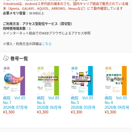
※Androidは、Android２世代前の端末のうち、国内キャリア経由で販売されている端
末（Xperia、GALAXY、AQUOS、ARROWS、Nexusなど）にて動作確認しています
必要メモリ容量
36 MB以上
ご利用方法
アクセス型配信サービス（買切型）
同時使用端末数
1
※インターネット経由でのWEBブラウザによるアクセス参照
※導入・利用方法の詳細は
こちら
巻号一覧
病院 Vol.85
病院 Vol.85
病院 Vol.85
病院 Vol.85
No.7
No.6
No.5
No.4
2026年 07月号
2026年 06月号
2026年 05月号
2026年 04月号
¥3,300
¥3,300
¥3,300
¥3,300