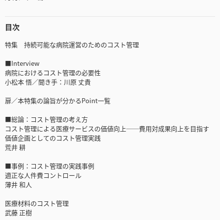
目次
特集 持続可能な病院運営のためのコスト管理
■Interview
病院におけるコスト管理の必要性
小松本 悟／聞き手：川原 丈貴
扉／本特集の論旨が分かるPoint一覧
■総論：コスト管理の考え方
コスト管理による医療サービスの価値向上──費用対成果向上を目指す
価値企画としてのコスト管理実践
荒井 耕
■事例：コスト管理の実践事例
適正な人件費コントロール
薄井 和人
医療材料のコスト管理
武藤 正樹