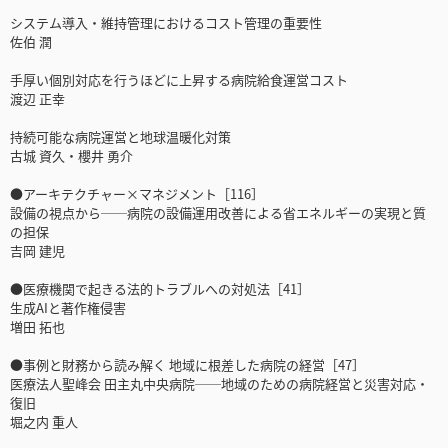
システム導入・維持管理におけるコスト管理の重要性
佐伯 潤
手厚い個別対応を行うほどに上昇する病院給食運営コスト
渡辺 正幸
持続可能な病院運営と地球温暖化対策
古城 資久・櫻井 勇介
●アーキテクチャー×マネジメント［116］
設備の視点から──病院の設備運用改善による省エネルギーの実現と質
の担保
吉岡 建児
●医療機関で起きる法的トラブルへの対処法［41］
生成AIと著作権侵害
増田 拓也
●事例と財務から読み解く 地域に根差した病院の経営［47］
医療法人聖峰会 田主丸中央病院──地域のための病院経営と災害対応・
復旧
堀之内 重人