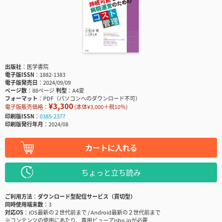
出版社
医学書院
電子版ISSN
1882-1383
電子版発売日
2024/09/09
ページ数
88ページ
判型
A4変
フォーマット
PDF（パソコンへのダウンロード不可）
¥3,300
電子版販売価格：
(本体¥3,000＋税10％)
印刷版ISSN
0385-2377
印刷版発行年月
2024/08
カートに入れる
ちょっと立ち読み
ご利用方法
ダウンロード型配信サービス（買切型）
同時使用端末数
3
対応OS
iOS最新の２世代前まで / Android最新の２世代前まで
※コンテンツの使用にあたり、専用ビューアisho.jpが必要