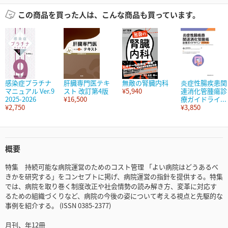
この商品を買った人は、こんな商品も買っています。
感染症プラチナ
肝臓専門医テキ
無敵の腎臓内科
炎症性腸疾患関
マニュアル Ver.9
スト 改訂第4版
¥5,940
連消化管腫瘍診
2025-2026
¥16,500
療ガイドライ...
¥2,750
¥3,850
概要
特集 持続可能な病院運営のためのコスト管理 「よい病院はどうあるべ
きかを研究する」をコンセプトに掲げ、病院運営の指針を提供する。特集
では、病院を取り巻く制度改正や社会情勢の読み解き方、変革に対応す
るための組織づくりなど、病院の今後の姿について考える視点と先駆的な
事例を紹介する。 (ISSN 0385-2377)
月刊、年12冊