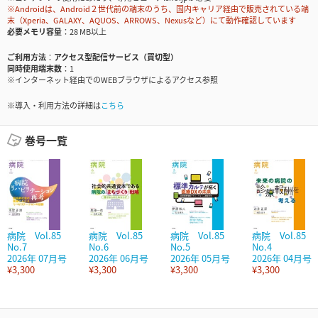
※Androidは、Android２世代前の端末のうち、国内キャリア経由で販売されている端
末（Xperia、GALAXY、AQUOS、ARROWS、Nexusなど）にて動作確認しています
必要メモリ容量
28 MB以上
ご利用方法
アクセス型配信サービス（買切型）
同時使用端末数
1
※インターネット経由でのWEBブラウザによるアクセス参照
※導入・利用方法の詳細は
こちら
巻号一覧
病院 Vol.85
病院 Vol.85
病院 Vol.85
病院 Vol.85
No.7
No.6
No.5
No.4
2026年 07月号
2026年 06月号
2026年 05月号
2026年 04月号
¥3,300
¥3,300
¥3,300
¥3,300