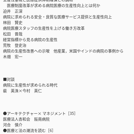
医療制度改革が求める病院医療の生産性向上とは何か
迫井 正深
病院に求められる安全・良質な医療サービス提供と生産性向上
林田 賢史
病院医療スタッフの生産性を上げる働き方改革
松田 晋哉
経営指標から見る病院の生産性
荒牧 登史治
病院の生産性改善への示唆 他産業，米国やインドの病院の事例から
木畑 宏一
■対談
病院に生産性が求められる時代
裴 英洙×今村 英仁
●アーキテクチャー× マネジメント［35］
医療法人杏和会 阪南病院
河合 慎介
●医療と法の潮流を読む［6］