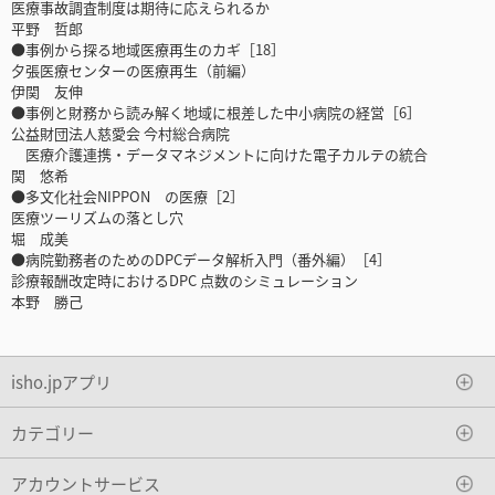
医療事故調査制度は期待に応えられるか
平野 哲郎
●事例から探る地域医療再生のカギ［18］
夕張医療センターの医療再生（前編）
伊関 友伸
●事例と財務から読み解く地域に根差した中小病院の経営［6］
公益財団法人慈愛会 今村総合病院
医療介護連携・データマネジメントに向けた電子カルテの統合
関 悠希
●多文化社会NIPPON の医療［2］
医療ツーリズムの落とし穴
堀 成美
●病院勤務者のためのDPCデータ解析入門（番外編）［4］
診療報酬改定時におけるDPC 点数のシミュレーション
本野 勝己
isho.jpアプリ
カテゴリー
アカウントサービス