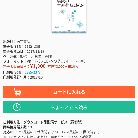
出版社
医学書院
電子版ISSN
1882-1383
電子版発売日
2017/11/13
ページ数
80ページ
判型
A4変
フォーマット
PDF（パソコンへのダウンロード不可）
¥3,300
電子版販売価格：
(本体¥3,000＋税10％)
印刷版ISSN
0385-2377
印刷版発行年月
2017/10
カートに入れる
ちょっと立ち読み
ご利用方法
ダウンロード型配信サービス（買切型）
同時使用端末数
3
対応OS
iOS最新の２世代前まで / Android最新の２世代前まで
※コンテンツの使用にあたり、専用ビューアisho.jpが必要