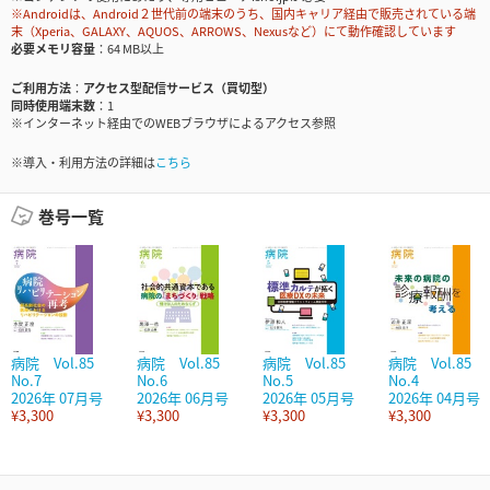
※Androidは、Android２世代前の端末のうち、国内キャリア経由で販売されている端
末（Xperia、GALAXY、AQUOS、ARROWS、Nexusなど）にて動作確認しています
必要メモリ容量
64 MB以上
ご利用方法
アクセス型配信サービス（買切型）
同時使用端末数
1
※インターネット経由でのWEBブラウザによるアクセス参照
※導入・利用方法の詳細は
こちら
巻号一覧
病院 Vol.85
病院 Vol.85
病院 Vol.85
病院 Vol.85
No.7
No.6
No.5
No.4
2026年 07月号
2026年 06月号
2026年 05月号
2026年 04月号
¥3,300
¥3,300
¥3,300
¥3,300