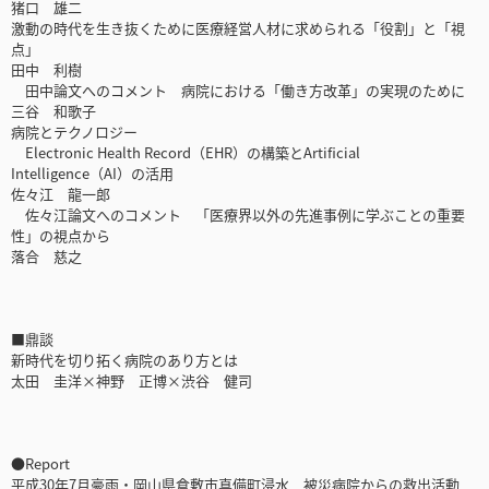
猪口 雄二
激動の時代を生き抜くために医療経営人材に求められる「役割」と「視
点」
田中 利樹
田中論文へのコメント 病院における「働き方改革」の実現のために
三谷 和歌子
病院とテクノロジー
Electronic Health Record（EHR）の構築とArtificial
Intelligence（AI）の活用
佐々江 龍一郎
佐々江論文へのコメント 「医療界以外の先進事例に学ぶことの重要
性」の視点から
落合 慈之
■鼎談
新時代を切り拓く病院のあり方とは
太田 圭洋×神野 正博×渋谷 健司
●Report
平成30年7月豪雨・岡山県倉敷市真備町浸水 被災病院からの救出活動