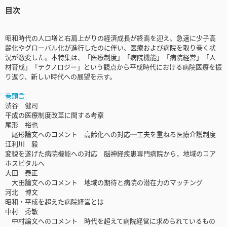
目次
昭和時代の人口増と右肩上がりの経済成長が終焉を迎え、急速に少子高
齢化やグローバル化が進行したのに伴い、医療および病院を取り巻く状
況が激変した。本特集は、「医療制度」「病院機能」「病院経営」「人
材育成」「テクノロジー」という観点から平成時代における病院医療を振
り返り、新しい時代への展望を示す。
巻頭言
渋谷 健司
平成の医療制度改革に関する考察
尾形 裕也
尾形論文へのコメント 高齢化への対応─工夫を重ねる医療介護制度
江利川 毅
変貌を遂げた病院機能への対応 脳神経疾患専門病院から，地域のコア
ホスピタルへ
大田 泰正
大田論文へのコメント 地域の期待と病院の潜在力のマッチング
河北 博文
昭和・平成を超えた病院経営とは
中村 秀敏
中村論文へのコメント 時代を超えて病院経営に求められているもの