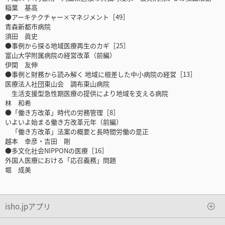
稲葉 基高
●アーキテクチャー×マネジメント［49］
青森新都市病院
須田 眞史
●事例から探る地域医療再生のカギ［25］
富山大学附属病院の経営改革（前編）
伊関 友伸
●事例と財務から読み解く 地域に根差した中小病院の経営［13］
医療法人社団東山会 調布東山病院
生活支援型急性期医療の提供により地域を支える病院
林 和希
●「働き方改革」時代の労務管理［8］
いよいよ始まる働き方改革元年（前編）
「働き方改革」法案の概要と長時間労働の是正
越本 幸彦・吉田 剛
●多文化社会NIPPONの医療［16］
外国人医療における「応召義務」問題
堀 成美
isho.jpアプリ