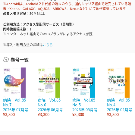
※Androidは、Android２世代前の端末のうち、国内キャリア経由で販売されている端
末（Xperia、GALAXY、AQUOS、ARROWS、Nexusなど）にて動作確認しています
必要メモリ容量
30 MB以上
ご利用方法
アクセス型配信サービス（買切型）
同時使用端末数
1
※インターネット経由でのWEBブラウザによるアクセス参照
※導入・利用方法の詳細は
こちら
巻号一覧
病院 Vol.85
病院 Vol.85
病院 Vol.85
病院 Vol.85
No.7
No.6
No.5
No.4
2026年 07月号
2026年 06月号
2026年 05月号
2026年 04月号
¥3,300
¥3,300
¥3,300
¥3,300