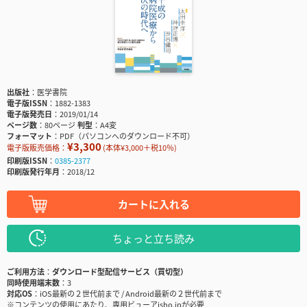
出版社
医学書院
電子版ISSN
1882-1383
電子版発売日
2019/01/14
ページ数
80ページ
判型
A4変
フォーマット
PDF（パソコンへのダウンロード不可）
¥3,300
電子版販売価格：
(本体¥3,000＋税10％)
印刷版ISSN
0385-2377
印刷版発行年月
2018/12
カートに入れる
ちょっと立ち読み
ご利用方法
ダウンロード型配信サービス（買切型）
同時使用端末数
3
対応OS
iOS最新の２世代前まで / Android最新の２世代前まで
※コンテンツの使用にあたり、専用ビューアisho.jpが必要