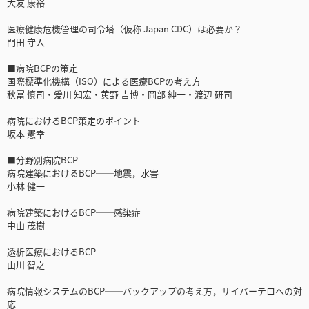
大友 康裕
医療健康危機管理の司令塔（仮称 Japan CDC）は必要か？
門田 守人
■病院BCPの策定
国際標準化機構（ISO）による医療BCPの考え方
秋冨 慎司・爰川 知宏・黄野 吉博・岡部 紳一・渡辺 研司
病院におけるBCP策定のポイント
坂本 憲幸
■分野別病院BCP
病院建築におけるBCP──地震，水害
小林 健一
病院建築におけるBCP──感染症
中山 茂樹
透析医療におけるBCP
山川 智之
病院情報システムのBCP──バックアップの考え方，サイバーテロへの対
応