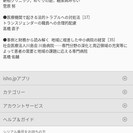
新柏クリニック，めぐりの庭，糖尿病みらい
菅原 努
●医療機関で起きる法的トラブルへの対処法［17］
トランスジェンダーの職員への合理的配慮
髙橋 直子
●事例と財務から読み解く 地域に根差した中小病院の経営［35］
社会医療法人川島会 川島病院──専門分野の深化と周辺領域の充実等に
よって患者の需要と地域の課題に応える専門病院
髙橋 佑輔
isho.jpアプリ
カテゴリー
アカウントサービス
ヘルプ＆ガイド
シリアル番号をお持ちの方