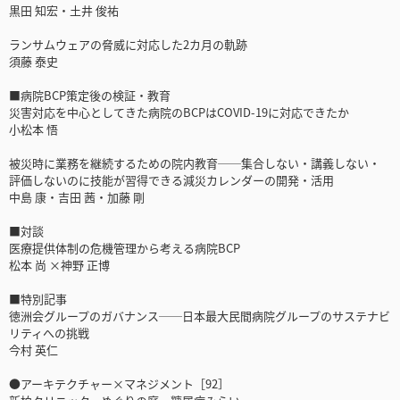
黒田 知宏・土井 俊祐
ランサムウェアの脅威に対応した2カ月の軌跡
須藤 泰史
■病院BCP策定後の検証・教育
災害対応を中心としてきた病院のBCPはCOVID-19に対応できたか
小松本 悟
被災時に業務を継続するための院内教育──集合しない・講義しない・
評価しないのに技能が習得できる減災カレンダーの開発・活用
中島 康・吉田 茜・加藤 剛
■対談
医療提供体制の危機管理から考える病院BCP
松本 尚 ×神野 正博
■特別記事
徳洲会グループのガバナンス──日本最大民間病院グループのサステナビ
リティへの挑戦
今村 英仁
●アーキテクチャー×マネジメント［92］