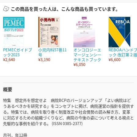
この商品を買った人は、こんな商品も買っています。
PEMECガイドブ
小児内科57巻11
オンコロジーエ
REBOAハンド
ック2023
号
マージェンシー
ック 改訂第２
¥2,640
¥3,190
テキストブック
¥6,600
¥6,050
概要
特集 想定外を想定せよ 病院BCPのバージョンアップ 「よい病院はど
うあるべきかを研究する」をコンセプトに掲げ、病院運営の指針を提供す
る。特集では、病院を取り巻く制度改正や社会情勢の読み解き方、変革
に対応するための組織づくりなど、病院の今後の姿について考える視点と
先駆的な事例を紹介する。 (ISSN 0385-2377)
月刊，年12冊