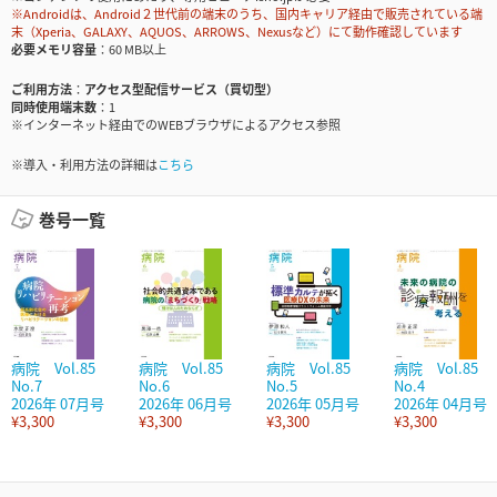
※Androidは、Android２世代前の端末のうち、国内キャリア経由で販売されている端
末（Xperia、GALAXY、AQUOS、ARROWS、Nexusなど）にて動作確認しています
必要メモリ容量
60 MB以上
ご利用方法
アクセス型配信サービス（買切型）
同時使用端末数
1
※インターネット経由でのWEBブラウザによるアクセス参照
※導入・利用方法の詳細は
こちら
巻号一覧
病院 Vol.85
病院 Vol.85
病院 Vol.85
病院 Vol.85
No.7
No.6
No.5
No.4
2026年 07月号
2026年 06月号
2026年 05月号
2026年 04月号
¥3,300
¥3,300
¥3,300
¥3,300