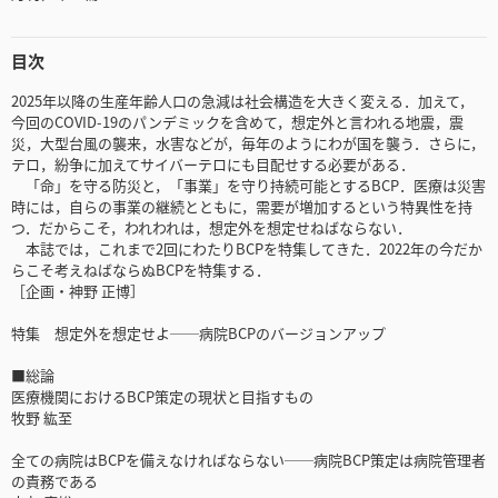
目次
2025年以降の生産年齢人口の急減は社会構造を大きく変える．加えて，
今回のCOVID-19のパンデミックを含めて，想定外と言われる地震，震
災，大型台風の襲来，水害などが，毎年のようにわが国を襲う．さらに，
テロ，紛争に加えてサイバーテロにも目配せする必要がある．
「命」を守る防災と，「事業」を守り持続可能とするBCP．医療は災害
時には，自らの事業の継続とともに，需要が増加するという特異性を持
つ．だからこそ，われわれは，想定外を想定せねばならない．
本誌では，これまで2回にわたりBCPを特集してきた．2022年の今だか
らこそ考えねばならぬBCPを特集する．
［企画・神野 正博］
特集 想定外を想定せよ──病院BCPのバージョンアップ
■総論
医療機関におけるBCP策定の現状と目指すもの
牧野 紘至
全ての病院はBCPを備えなければならない──病院BCP策定は病院管理者
の責務である