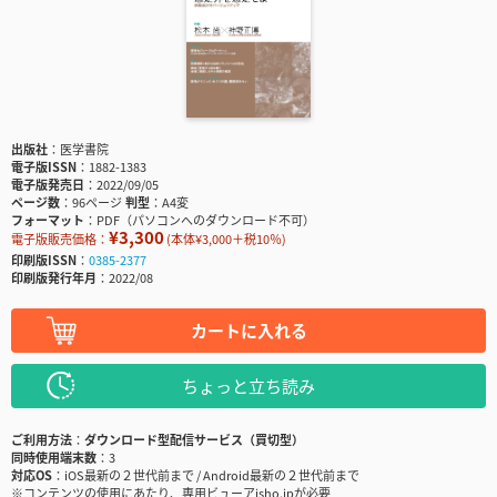
出版社
医学書院
電子版ISSN
1882-1383
電子版発売日
2022/09/05
ページ数
96ページ
判型
A4変
フォーマット
PDF（パソコンへのダウンロード不可）
¥3,300
電子版販売価格：
(本体¥3,000＋税10％)
印刷版ISSN
0385-2377
印刷版発行年月
2022/08
カートに入れる
ちょっと立ち読み
ご利用方法
ダウンロード型配信サービス（買切型）
同時使用端末数
3
対応OS
iOS最新の２世代前まで / Android最新の２世代前まで
※コンテンツの使用にあたり、専用ビューアisho.jpが必要