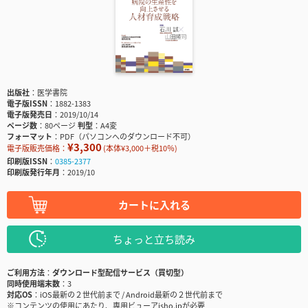
出版社
医学書院
電子版ISSN
1882-1383
電子版発売日
2019/10/14
ページ数
80ページ
判型
A4変
フォーマット
PDF（パソコンへのダウンロード不可）
¥3,300
電子版販売価格：
(本体¥3,000＋税10％)
印刷版ISSN
0385-2377
印刷版発行年月
2019/10
カートに入れる
ちょっと立ち読み
ご利用方法
ダウンロード型配信サービス（買切型）
同時使用端末数
3
対応OS
iOS最新の２世代前まで / Android最新の２世代前まで
※コンテンツの使用にあたり、専用ビューアisho.jpが必要