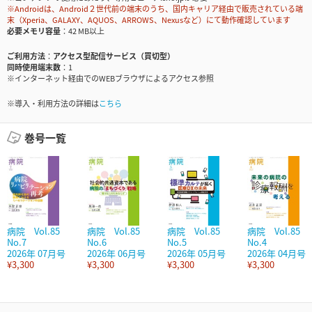
※Androidは、Android２世代前の端末のうち、国内キャリア経由で販売されている端
末（Xperia、GALAXY、AQUOS、ARROWS、Nexusなど）にて動作確認しています
必要メモリ容量
42 MB以上
ご利用方法
アクセス型配信サービス（買切型）
同時使用端末数
1
※インターネット経由でのWEBブラウザによるアクセス参照
※導入・利用方法の詳細は
こちら
巻号一覧
病院 Vol.85
病院 Vol.85
病院 Vol.85
病院 Vol.85
No.7
No.6
No.5
No.4
2026年 07月号
2026年 06月号
2026年 05月号
2026年 04月号
¥3,300
¥3,300
¥3,300
¥3,300