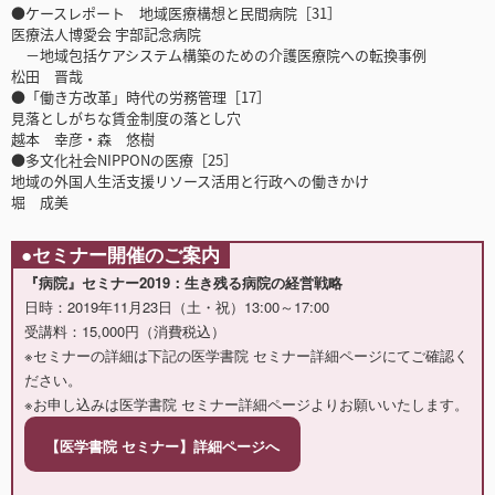
●ケースレポート 地域医療構想と民間病院［31］
医療法人博愛会 宇部記念病院
－地域包括ケアシステム構築のための介護医療院への転換事例
松田 晋哉
●「働き方改革」時代の労務管理［17］
見落としがちな賃金制度の落とし穴
越本 幸彦・森 悠樹
●多文化社会NIPPONの医療［25］
地域の外国人生活支援リソース活用と行政への働きかけ
堀 成美
●セミナー開催のご案内
『病院』セミナー2019：生き残る病院の経営戦略
日時：2019年11月23日（土・祝）13:00～17:00
受講料：15,000円（消費税込）
※セミナーの詳細は下記の医学書院 セミナー詳細ページにてご確認く
ださい。
※お申し込みは医学書院 セミナー詳細ページよりお願いいたします。
【医学書院 セミナー】詳細ページへ