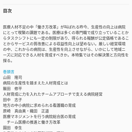
目次
医療人材不足の中「働き方改革」が叫ばれる昨今、生産性の向上は病院
にとって喫緊の課題である。医療は多くの専門職で成り立っていることか
らタスクシフトにも一定の制限があり、得られる報酬が公定価格であるこ
とからサービスの質改善による収益性向上は望めない。厳しい経営環境
の中、これからの病院は、生産性を向上させながら、いかにして地域ニ
ーズに対応できる人材を育成すべきか。本特集ではその解決策と方向性を
探る。
巻頭言
山田 隆司
病院の生産性を踏まえた人材育成とは
飯田 修平
人財育成に力を入れたチームアプローチで支える病院経営
田中 志子
地方の中小病院に求められる看護職の育成
原崎 真由美・織田 正道
医療マネジメントを行う病院総合医の育成
チーム医療の推進と働き方改革
園田 幸生