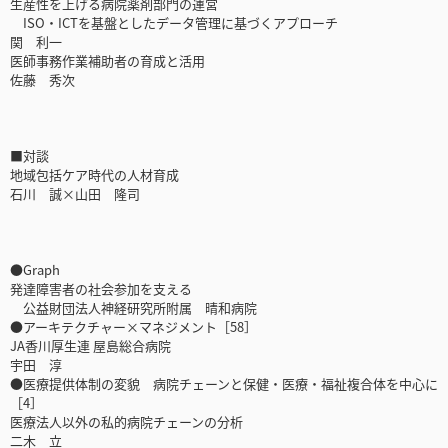
生産性を上げる病院薬剤部門の運営
ISO・ICTを基盤としたデータ管理に基づくアプローチ
関 利一
医師事務作業補助者の育成と活用
佐藤 秀次
■対談
地域包括ケア時代の人材育成
石川 誠×山田 隆司
●Graph
発達障害者の社会参加を支える
公益財団法人神経研究所附属 晴和病院
●アーキテクチャー×マネジメント［58］
JA香川厚生連 屋島総合病院
宇田 淳
●医療提供体制の変貌 病院チェーンと保健・医療・福祉複合体を中心に
［4］
医療法人以外の私的病院チェーンの分析
二木 立