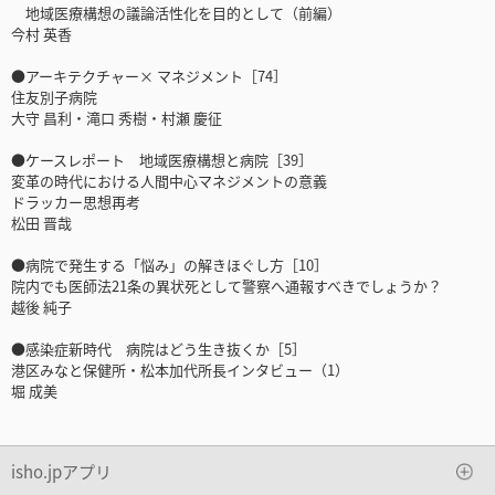
地域医療構想の議論活性化を目的として（前編）
今村 英香
●アーキテクチャー× マネジメント［74］
住友別子病院
大守 昌利・滝口 秀樹・村瀬 慶征
●ケースレポート 地域医療構想と病院［39］
変革の時代における人間中心マネジメントの意義
ドラッカー思想再考
松田 晋哉
●病院で発生する「悩み」の解きほぐし方［10］
院内でも医師法21条の異状死として警察へ通報すべきでしょうか？
越後 純子
●感染症新時代 病院はどう生き抜くか［5］
港区みなと保健所・松本加代所長インタビュー（1）
堀 成美
isho.jpアプリ