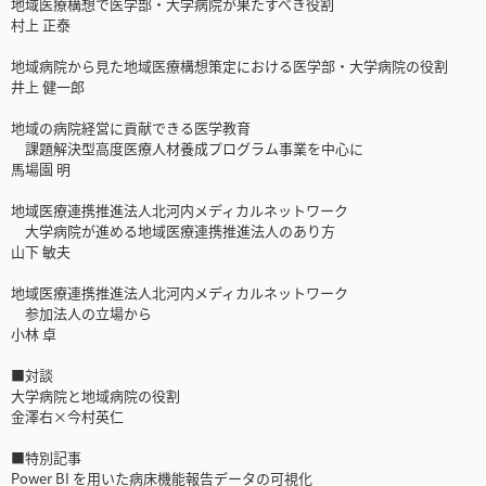
地域医療構想で医学部・大学病院が果たすべき役割
村上 正泰
地域病院から見た地域医療構想策定における医学部・大学病院の役割
井上 健一郎
地域の病院経営に貢献できる医学教育
課題解決型高度医療人材養成プログラム事業を中心に
馬場園 明
地域医療連携推進法人北河内メディカルネットワーク
大学病院が進める地域医療連携推進法人のあり方
山下 敏夫
地域医療連携推進法人北河内メディカルネットワーク
参加法人の立場から
小林 卓
■対談
大学病院と地域病院の役割
金澤右×今村英仁
■特別記事
Power BI を用いた病床機能報告データの可視化