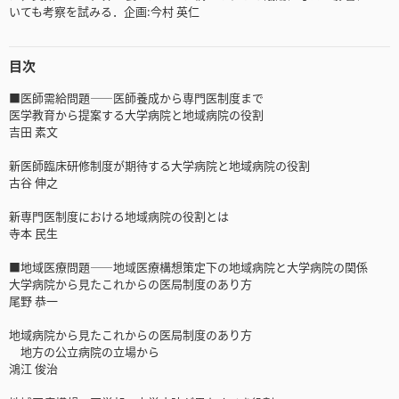
いても考察を試みる．企画:今村 英仁
目次
■医師需給問題――医師養成から専門医制度まで
医学教育から提案する大学病院と地域病院の役割
吉田 素文
新医師臨床研修制度が期待する大学病院と地域病院の役割
古谷 伸之
新専門医制度における地域病院の役割とは
寺本 民生
■地域医療問題――地域医療構想策定下の地域病院と大学病院の関係
大学病院から見たこれからの医局制度のあり方
尾野 恭一
地域病院から見たこれからの医局制度のあり方
地方の公立病院の立場から
鴻江 俊治