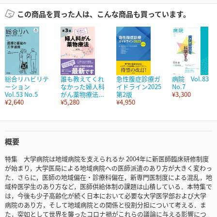
この商品を買った人は、こんな商品も買っています。
総合リハビリテ
誰も教えてくれ
急性腹症診療ガ
病院 Vol.83
ーション
なかった婦人科
イドライン2025
No.7
Vol.53 No.5
がん薬物療法...
第2版
¥3,300
¥2,640
¥5,280
¥4,950
概要
特集 大学病院は地域病院を支えられるか 2004年に新医師臨床研修制度
が始まり，大学医局による地域病院への医師派遣のあり方が大きく変わっ
た．さらに，医師の地域偏在・診療科偏在，新専門医制度による混乱，地
域枠医学生のあり方など，医師供給体制の課題は山積している．本特集で
は，今後も少子高齢化が続く日本において必要な大学医学部および大学
病院のあり方，そして地域病院との関係と役割分担について考える．ま
た，突如として世界を襲ったコロナ禍がこれらの議論に与える影響につ