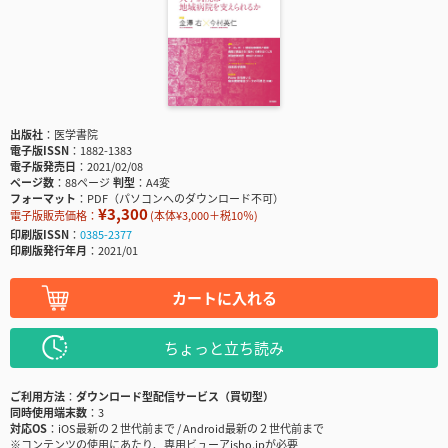
出版社
医学書院
電子版ISSN
1882-1383
電子版発売日
2021/02/08
ページ数
88ページ
判型
A4変
フォーマット
PDF（パソコンへのダウンロード不可）
¥3,300
電子版販売価格：
(本体¥3,000＋税10％)
印刷版ISSN
0385-2377
印刷版発行年月
2021/01
カートに入れる
ちょっと立ち読み
ご利用方法
ダウンロード型配信サービス（買切型）
同時使用端末数
3
対応OS
iOS最新の２世代前まで / Android最新の２世代前まで
※コンテンツの使用にあたり、専用ビューアisho.jpが必要