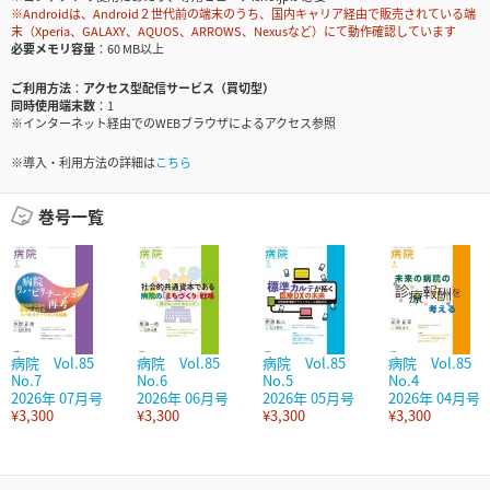
※Androidは、Android２世代前の端末のうち、国内キャリア経由で販売されている端
末（Xperia、GALAXY、AQUOS、ARROWS、Nexusなど）にて動作確認しています
必要メモリ容量
60 MB以上
ご利用方法
アクセス型配信サービス（買切型）
同時使用端末数
1
※インターネット経由でのWEBブラウザによるアクセス参照
※導入・利用方法の詳細は
こちら
巻号一覧
病院 Vol.85
病院 Vol.85
病院 Vol.85
病院 Vol.85
No.7
No.6
No.5
No.4
2026年 07月号
2026年 06月号
2026年 05月号
2026年 04月号
¥3,300
¥3,300
¥3,300
¥3,300