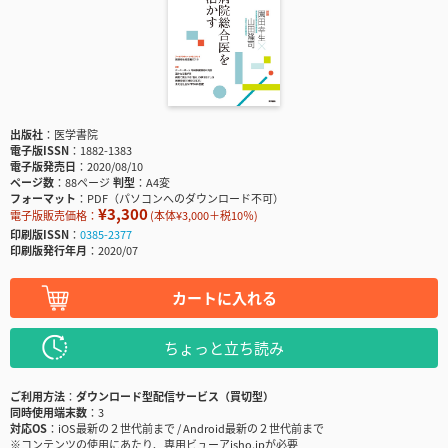
出版社
医学書院
電子版ISSN
1882-1383
電子版発売日
2020/08/10
ページ数
88ページ
判型
A4変
フォーマット
PDF（パソコンへのダウンロード不可）
¥3,300
電子版販売価格：
(本体¥3,000＋税10％)
印刷版ISSN
0385-2377
印刷版発行年月
2020/07
カートに入れる
ちょっと立ち読み
ご利用方法
ダウンロード型配信サービス（買切型）
同時使用端末数
3
対応OS
iOS最新の２世代前まで / Android最新の２世代前まで
※コンテンツの使用にあたり、専用ビューアisho.jpが必要