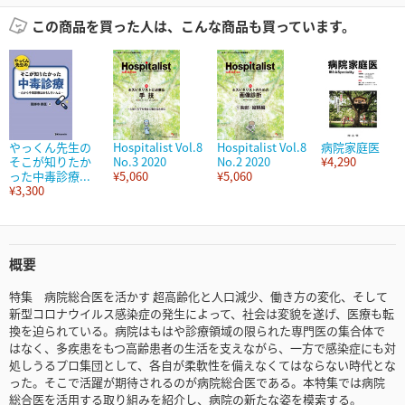
この商品を買った人は、こんな商品も買っています。
やっくん先生の
Hospitalist Vol.8
Hospitalist Vol.8
病院家庭医
そこが知りたか
No.3 2020
No.2 2020
¥4,290
った中毒診療...
¥5,060
¥5,060
¥3,300
概要
特集 病院総合医を活かす 超高齢化と人口減少、働き方の変化、そして
新型コロナウイルス感染症の発生によって、社会は変貌を遂げ、医療も転
換を迫られている。病院はもはや診療領域の限られた専門医の集合体で
はなく、多疾患をもつ高齢患者の生活を支えながら、一方で感染症にも対
処しうるプロ集団として、各自が柔軟性を備えなくてはならない時代とな
った。そこで活躍が期待されるのが病院総合医である。本特集では病院
総合医を活用する取り組みを紹介し、病院の新たな姿を模索する。