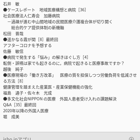
石井 敏
●ケースレポート 地域医療構想と病院［36］
社会医療法人仁寿会 加藤病院
－過疎が進む中山間地域の民間医療介護複合体が切り開く
総合的ケア提供体制の新機軸
松田 晋哉
●遥かなる霞が関［8］最終回
アフターコロナを予想する
佐藤 敏信
●病院で発生する「悩み」の解きほぐし方［4］
転倒・誤嚥は家でも起きるのに，病院で起きると医療事故ですか？
越後 純子
●医療現場の「働き方改革」 医療の質を担保しつつ労働負荷を低減させ
る方法［8］
健康管理を踏まえた産業医・産業保健機能の強化
福島 通子・佐々木 光成
●多文化社会NIPPON の医療 外国人患者受け入れの課題解決
Q&A［35］最終回
2020年以降の外国人医療
堀 成美
isho.jpアプリ