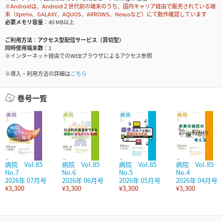
※Androidは、Android２世代前の端末のうち、国内キャリア経由で販売されている端
末（Xperia、GALAXY、AQUOS、ARROWS、Nexusなど）にて動作確認しています
必要メモリ容量
40 MB以上
ご利用方法
アクセス型配信サービス（買切型）
同時使用端末数
1
※インターネット経由でのWEBブラウザによるアクセス参照
※導入・利用方法の詳細は
こちら
巻号一覧
病院 Vol.85
病院 Vol.85
病院 Vol.85
病院 Vol.85
No.7
No.6
No.5
No.4
2026年 07月号
2026年 06月号
2026年 05月号
2026年 04月号
¥3,300
¥3,300
¥3,300
¥3,300