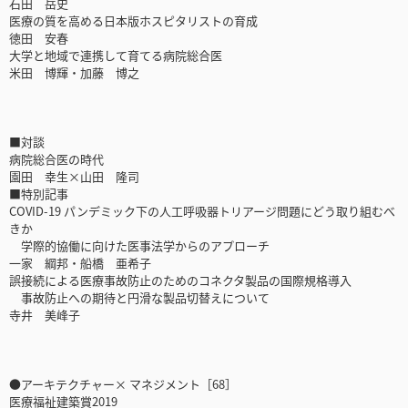
石田 岳史
医療の質を高める日本版ホスピタリストの育成
徳田 安春
大学と地域で連携して育てる病院総合医
米田 博輝・加藤 博之
■対談
病院総合医の時代
園田 幸生×山田 隆司
■特別記事
COVID-19 パンデミック下の人工呼吸器トリアージ問題にどう取り組むべ
きか
学際的協働に向けた医事法学からのアプローチ
一家 綱邦・船橋 亜希子
誤接続による医療事故防止のためのコネクタ製品の国際規格導入
事故防止への期待と円滑な製品切替えについて
寺井 美峰子
●アーキテクチャー× マネジメント［68］
医療福祉建築賞2019