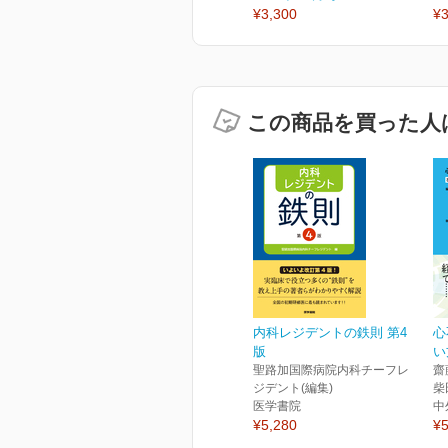
¥3,300
¥3
この商品を買った人
内科レジデントの鉄則 第4
心
版
い
聖路加国際病院内科チーフレ
齋
ジデント(編集)
柴
医学書院
中
¥5,280
¥5