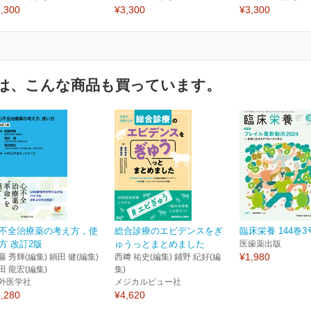
,300
¥3,300
¥3,300
は、こんな商品も買っています。
不全治療薬の考え方，使
総合診療のエビデンスをぎ
臨床栄養 144巻3
方 改訂2版
ゅうっとまとめました
医歯薬出版
¥1,980
藤 秀輝(編集) 鍋田 健(編集)
西﨑 祐史(編集) 鋪野 紀好(編
田 龍宏(編集)
集)
外医学社
メジカルビュー社
,280
¥4,620