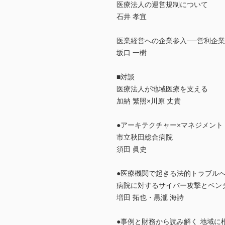
医療法人の運営規制について
石井 孝宜
医業経営への企業参入──営利企
坂口 一樹
■対談
医療法人が地域医療を支える
加納 繁照×川原 丈貴
●アーキテクチャー×マネジメント［
市立秋田総合病院
須田 眞史
●医療機関で起きる法的トラブルへ
病院に対するサイバー攻撃とベン
増田 拓也・黒瀧 海詩
●事例と財務から読み解く 地域に