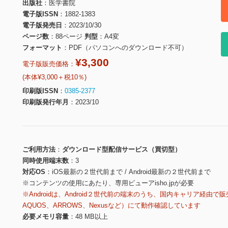
出版社
医学書院
電子版ISSN
1882-1383
電子版発売日
2023/10/30
ページ数
88ページ
判型
A4変
フォーマット
PDF（パソコンへのダウンロード不可）
¥3,300
電子版販売価格：
(本体¥3,000＋税10％)
印刷版ISSN
0385-2377
印刷版発行年月
2023/10
ご利用方法
ダウンロード型配信サービス（買切型）
同時使用端末数
3
対応OS
iOS最新の２世代前まで / Android最新の２世代前まで
※コンテンツの使用にあたり、専用ビューアisho.jpが必要
※Androidは、Android２世代前の端末のうち、国内キャリア経由で販
AQUOS、ARROWS、Nexusなど）にて動作確認しています
必要メモリ容量
48 MB以上