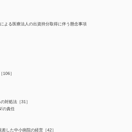
業による医療法人の出資持分取得に伴う懸念事項
106］
の対処法［31］
ダの責任
根差した中小病院の経営［42］