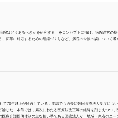
い病院はどうあるべきかを研究する」をコンセプトに掲げ、病院運営の
方、変革に対応するための組織づくりなど、病院の今後の姿について考
れて70年以上が経過している．本誌でも過去に数回医療法人制度について
て論じた．本号では，累次にわたる医療法改正等の経緯を踏まえつつ，
の医療介護提供体制の主な担い手である医療法人が，地域・患者のニー