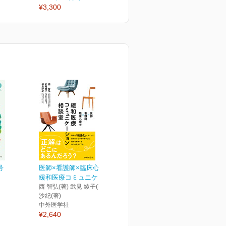
¥3,300
¥3,300
¥
号
医師×看護師×臨床心理士
緩和医療コミュニケーシ...
西 智弘(著) 武見 綾子(著) 福島
沙紀(著)
中外医学社
¥2,640