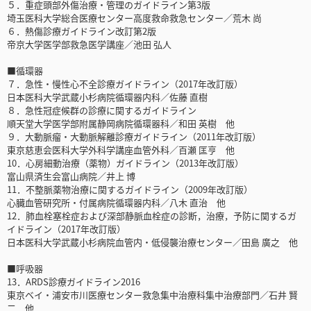
５．重症頭部外傷治療・管理のガイドライン第3版
埼玉医科大学総合医療センター高度救命救急センター／荒木 尚
６．熱傷診療ガイドライン改訂第2版
帝京大学医学部救急医学講座／池田 弘人
■循環器
７．急性・慢性心不全診療ガイドライン（2017年改訂版）
日本医科大学武蔵小杉病院循環器内科／佐藤 直樹
８．急性冠症候群の診療に関するガイドライン
順天堂大学医学部附属静岡病院循環器科／和田 英樹 他
９．大動脈瘤・大動脈解離診療ガイドライン（2011年改訂版）
東京慈恵会医科大学外科学講座血管外科／百瀬 匡亨 他
10．心房細動治療（薬物）ガイドライン（2013年改訂版）
富山県済生会富山病院／井上 博
11．不整脈薬物治療に関するガイドライン（2009年改訂版）
心臓血管研究所・付属病院循環器内科／八木 直治 他
12．肺血栓塞栓症および深部静脈血栓症の診断，治療，予防に関するガ
イドライン（2017年改訂版）
日本医科大学武蔵小杉病院血管内・低侵襲治療センター／田島 廣之 他
■呼吸器
13．ARDS診療ガイドライン2016
東京ベイ・浦安市川医療センター救急集中治療科集中治療部門／石井 賢
二 他