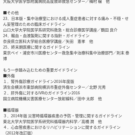
大阪大学医学部附属病院高度救命救急センター／梅村 穣 他
■その他
23．日本版・集中治療室における成人重症患者に対する痛み・不穏・せ
ん妄管理のための臨床ガイドライン
山口大学大学院医学系研究科救急・総合診療医学講座／鶴田 良介
24．輸血・血液製剤に関する指針・ガイドライン
奈良県立医科大学総合医療学講座／矢田 憲孝 他
25．終末期医療に関するガイドライン
東京ベイ・浦安市川医療センター救急集中治療科集中治療部門／則末 泰
博
もう一歩踏み込むための重要ガイドライン
■外傷
１．腎外傷診療ガイドライン2016年度版
済生会横浜市東部病院横浜市重症外傷センター／北野 光秀
２．肝外傷に対するIVRのガイドライン2016
国立病院機構災害医療センター放射線科／田中 太郎 他
■循環器
３．2014年版 災害時循環器疾患の予防・管理に関するガイドライン
東北大学大学院医学系研究科循環器内科学／高橋 潤 他
４．心血管疾患におけるリハビリテーションに関するガイドライン
（2012年改訂版）