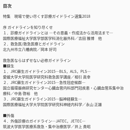
目次
特集 現場で使い尽くす診療ガイドライン選集2018
序 ガイドラインを知り尽くせ
１．診療ガイドラインとは ―その意義・作成法から活用法まで―
国際医療福祉大学医学部医学科消化器外科／吉田 雅博 他
２．救急医/救急医療とガイドライン
北九州市立八幡病院／岡本 好司
救急医ならはずせない必修ガイドライン
■蘇生
１．JRC蘇生ガイドライン2015―BLS，ALS，PLS―
愛媛大学大学院医学研究科救急医学講座／相引 眞幸
２．JRC蘇生ガイドライン2015―急性冠症候群―
国立循環器病研究センター心臓血管内科部門冠疾患・心臓血管系集中治
療科／中島 啓裕 他
３．JRC蘇生ガイドライン2015―脳神経蘇生―
国際医療福祉大学大学院医学研究科神経内科学／永山 正雄
■外傷
４．外傷診療のガイドライン―JATEC，JETEC―
筑波大学医学医療系救急・集中治療医学／井上 貴昭