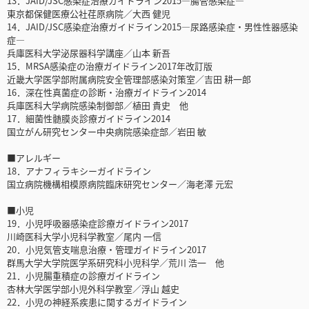
13．JAID/JSC感染症治療ガイドライン2015―腸管感染症―
東京都保健医療公社荏原病院／大西 健児
14．JAID/JSC感染症治療ガイドライン2015―尿路感染症・男性性器感染
症―
兵庫医科大学泌尿器科学講座／山本 新吾
15．MRSA感染症の治療ガイドライン2017年改訂版
近畿大学医学部附属病院安全管理部感染対策室／吉田 耕一郎
16．深在性真菌症の診断・治療ガイドライン2014
兵庫医科大学病院感染制御部／植田 貴史 他
17．細菌性髄膜炎診療ガイドライン2014
国立がん研究センター中央病院感染症部／岩田 敏
■アレルギー
18．アナフィラキシーガイドライン
国立病院機構相模原病院臨床研究センター／海老澤 元宏
■小児
19．小児呼吸器感染症診療ガイドライン2017
川崎医科大学小児科学教室／尾内 一信
20．小児気管支喘息治療・管理ガイドライン2017
群馬大学大学院医学系研究科小児科学／荒川 浩一 他
21．小児腸重積症の診療ガイドライン
杏林大学医学部小児外科学教室／浮山 越史
22．小児の神経系疾患に関するガイドライン