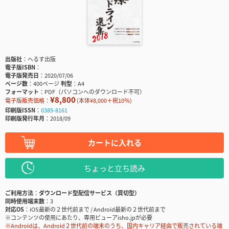
出版社
へるす出版
電子版ISBN
電子版発売日
2020/07/06
ページ数
400ページ
判型
A4
フォーマット
PDF（パソコンへのダウンロード不可）
¥8,800
電子版販売価格：
(本体¥8,000＋税10％)
印刷版ISSN
0385-8161
印刷版発行年月
2018/09
カートに入れる
ちょっと立ち読み
ご利用方法
ダウンロード型配信サービス（買切型）
同時使用端末数
3
対応OS
iOS最新の２世代前まで / Android最新の２世代前まで
※コンテンツの使用にあたり、専用ビューアisho.jpが必要
※Androidは、Android２世代前の端末のうち、国内キャリア経由で販売されている端