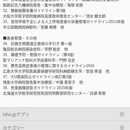
製鉄記念八幡病院救急・集中治療部／海塚 安郎
32．静脈経腸栄養ガイドライン第3版
大阪大学医学部附属病院高度救命救急センター／清水 健太郎
33．急性呼吸不全による人工呼吸患者の栄養管理ガイドライン2011年版
市立函館病院麻酔科／安藤 美穂 他
■患者管理・その他
34．抗微生物薬適正使用の手引き 第一版
亀田総合病院感染症科／早野 聡史 他
35．褥瘡予防・管理ガイドライン（第4版）
聖マリアンナ医科大学皮膚科学／門野 岳史
36．悪性高熱症患者の管理に関するガイドライン2016
広島大学大学院医歯薬保健学研究科麻酔蘇生学／安田 季道 他
37．ICU感染防止ガイドライン改訂第2版
徳島大学病院救急集中治療部／中瀧 恵実子 他
38．死後画像読影ガイドライン 2015年版
北海道大学医学研究院死因究明教育研究センター／兵頭 秀樹
isho.jpアプリ
カテゴリー