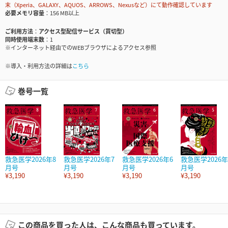
末（Xperia、GALAXY、AQUOS、ARROWS、Nexusなど）にて動作確認しています
必要メモリ容量
156 MB以上
ご利用方法
アクセス型配信サービス（買切型）
同時使用端末数
1
※インターネット経由でのWEBブラウザによるアクセス参照
※導入・利用方法の詳細は
こちら
巻号一覧
救急医学2026年8
救急医学2026年7
救急医学2026年6
救急医学2026年
月号
月号
月号
月号
¥3,190
¥3,190
¥3,190
¥3,190
この商品を買った人は、こんな商品も買っています。