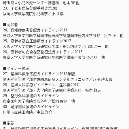
埼玉県立小児医療センター神経科／池本 智 他
23．子ども虐待診療手引き第2版
福岡大学筑紫病院小児科学／小川 厚
■高齢者
24．認知症疾患診療ガイドライン2017
鳥取大学医学部医学科脳神経医科学講座脳神経内科学分野／足立 正 他
25．高齢者高血圧診療ガイドライン2017
大阪大学大学院医学系研究科老年・総合内科学／山本 浩一 他
26．高齢者の安全な薬物療法ガイドライン2015
東京大学大学院医学系研究科加齢医学講座／服部 ゆかり 他
■マイナー領域
27．精神科救急医療ガイドライン2015年版
順天堂大学医学部附属練馬病院メンタルクリニック／八田 耕太郎
28．産婦人科診療ガイドライン―産科編2017
順天堂大学医学部・大学院医学研究科産婦人科／板倉 敦夫
29．整形外科領域のガイドライン
東京医科大学病院整形外科／松岡 佑嗣 他
30．泌尿器科領域のガイドライン
川崎市立井田病院／中島 洋介
■栄養
31．日本版重症患者の栄養療法ガイドライン（総論/病態別栄養療法）