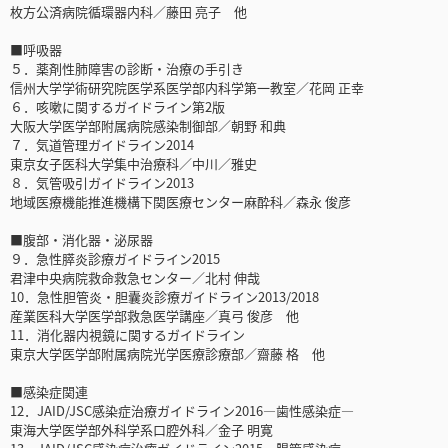
枚方公済病院循環器内科／藤田 亮子 他
■呼吸器
５．薬剤性肺障害の診断・治療の手引き
信州大学学術研究院医学系医学部内科学第一教室／花岡 正幸
６．咳嗽に関するガイドライン第2版
大阪大学医学部附属病院感染制御部／朝野 和典
７．気道管理ガイドライン2014
東京女子医科大学集中治療科／中川／雅史
８．気管吸引ガイドライン2013
地域医療機能推進機構下関医療センター麻酔科／森永 俊彦
■腹部・消化器・泌尿器
９．急性膵炎診療ガイドライン2015
君津中央病院救命救急センター／北村 伸哉
10．急性胆管炎・胆囊炎診療ガイドライン2013/2018
産業医科大学医学部救急医学講座／真弓 俊彦 他
11．消化器内視鏡に関するガイドライン
東京大学医学部附属病院光学医療診療部／齋藤 格 他
■感染症関連
12．JAID/JSC感染症治療ガイドライン2016―歯性感染症―
東海大学医学部外科学系口腔外科／金子 明寛