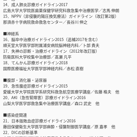
14．成人肺炎診療ガイドライン2017
広島大学大学院医歯薬保健学研究科救急集中治療医学／志馬 伸朗
15．NPPV（非侵襲的陽圧換気療法）ガイドライン（改訂第2版）
那須赤十字病院救命救急センター／長谷川 伸之
■神経系
16．脳卒中治療ガイドライン2015（追補2017を含む）
順天堂大学医学部附属浦安病院脳神経内科／卜部 貴夫
17．失神の診断・治療ガイドライン（2012年改訂版）
防衛医科大学校集中治療部／髙瀬 凡平
18．てんかん診療ガイドライン2018
国際医療福祉大学医学部神経内科／赤松 直樹
■腹部・消化器・泌尿器
19．急性腹症診療ガイドライン2015
愛媛大学大学院医学系研究科救急航空医療学講座／佐藤 格夫 他
20．AKI（急性腎障害）診療ガイドライン2016
山梨大学医学部救急集中治療医学講座／森口 武史 他
■感染症関連
21．日本版敗血症診療ガイドライン2016
藤田保健衛生大学医学部麻酔・侵襲制御医学講座／原 嘉孝 他
22．DICの診断基準