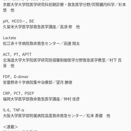
京都大学大学院医学研究科初期診療・救急医学分野/同腎臓内科学／杉本
悠 他
pH，HCO3－，BE
久留米大学医学部救急医学講座／高須 修 他
Lactate
松江赤十字病院救命救急センター／田邊 翔太
ACT，PT，APTT
北海道大学大学院医学研究院侵襲制御医学分野救急医学教室／村下 百
音 他
FDP，D-dimer
安曇野赤十字病院集中治療部／望月 勝徳
CRP，PCT，PSEP
福岡大学医学部救命救急医学講座／仲村 佳彦
IL-6，TNF-α
大阪大学医学部附属病院高度救命救急センター／松本 寿健 他
＜連載＞