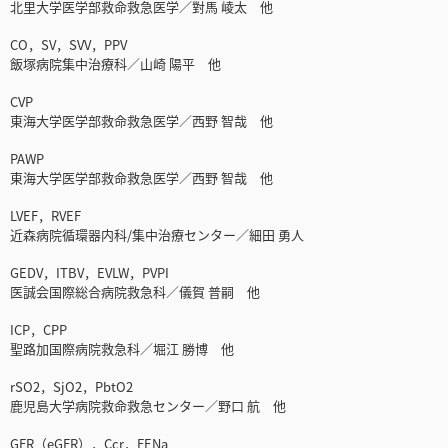
北里大学医学部救命救急医学／對馬 崚太 他
CO，SV，SVV，PPV
飯塚病院集中治療科／山崎 陽平 他
CVP
東海大学医学部救命救急医学／西野 智哉 他
PAWP
東海大学医学部救命救急医学／西野 智哉 他
LVEF，RVEF
近森病院循環器内科/集中治療センター／細田 勇人
GEDV，ITBV，EVLW，PVPI
医誠会国際総合病院救急科／儀賀 普嗣 他
ICP，CPP
聖路加国際病院救急科／堀江 勝博 他
rSO2，SjO2，PbtO2
鹿児島大学病院救命救急センター／野口 航 他
GFR（eGFR），Ccr，FENa