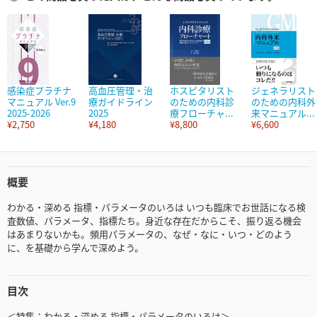
感染症プラチナ
高血圧管理・治
ホスピタリスト
ジェネラリスト
マニュアル Ver.9
療ガイドライン
のための内科診
のための内科外
2025-2026
2025
療フローチャ...
来マニュアル...
¥2,750
¥4,180
¥8,800
¥6,600
概要
わかる・深める 指標・パラメータのいろは いつも臨床でお世話になる検
査数値、パラメータ、指標たち。身近な存在だからこそ、振り返る機会
はあまりないかも。頻用パラメータの、なぜ・なに・いつ・どのよう
に、を基礎から学んで深めよう。
目次
＜特集：わかる・深める 指標・パラメータのいろは＞