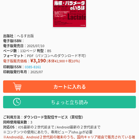
出版社
へるす出版
電子版ISBN
電子版発売日
2025/07/10
ページ数
132ページ
判型
B5
フォーマット
PDF（パソコンへのダウンロード不可）
¥3,190
電子版販売価格：
(本体¥2,900＋税10％)
印刷版ISSN
0385-8161
印刷版発行年月
2025/07
カートに入れる
ちょっと立ち読み
ご利用方法
ダウンロード型配信サービス（買切型）
同時使用端末数
3
対応OS
iOS最新の２世代前まで / Android最新の２世代前まで
※コンテンツの使用にあたり、専用ビューアisho.jpが必要
※Androidは、Android２世代前の端末のうち、国内キャリア経由で販売されている端