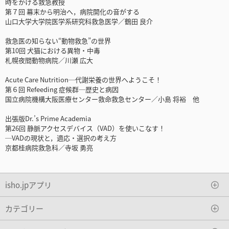
時をかける救急教授
第７回 幕末から明治へ，病院開化の音がする
山口大学大学院医学系研究科救急医学／鶴田 良介
救急医の知らない“動物救急”の世界
第10回 犬猫における異物・中毒
札幌夜間動物病院／川瀬 広大
Acute Care Nutrition─代謝栄養の世界へようこそ！
第６回 Refeeding 症候群─歴史と病因
国立病院機構大阪医療センター救命救急センター／小島 将裕 他
出張版Dr.’s Prime Academia
第26回 静脈アクセスデバイス（VAD）を使いこなす！
─VADの現状と，適応・選択の考え方
京都桂病院救急科／寺坂 勇亮
isho.jpアプリ
カテゴリー