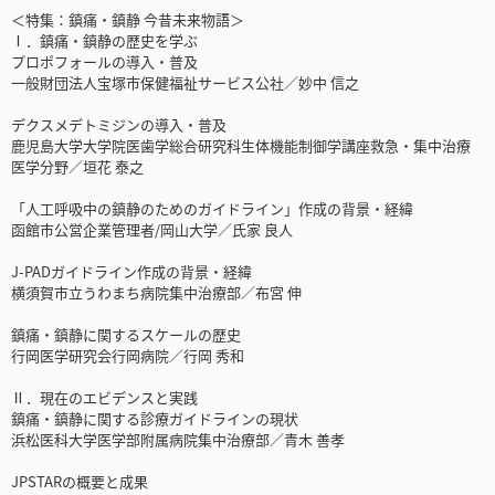
＜特集：鎮痛・鎮静 今昔未来物語＞
Ⅰ．鎮痛・鎮静の歴史を学ぶ
プロポフォールの導入・普及
一般財団法人宝塚市保健福祉サービス公社／妙中 信之
デクスメデトミジンの導入・普及
鹿児島大学大学院医歯学総合研究科生体機能制御学講座救急・集中治療
医学分野／垣花 泰之
「人工呼吸中の鎮静のためのガイドライン」作成の背景・経緯
函館市公営企業管理者/岡山大学／氏家 良人
J-PADガイドライン作成の背景・経緯
横須賀市立うわまち病院集中治療部／布宮 伸
鎮痛・鎮静に関するスケールの歴史
行岡医学研究会行岡病院／行岡 秀和
Ⅱ．現在のエビデンスと実践
鎮痛・鎮静に関する診療ガイドラインの現状
浜松医科大学医学部附属病院集中治療部／青木 善孝
JPSTARの概要と成果