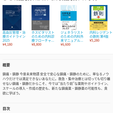
高血圧管理・治
ホスピタリスト
ジェネラリスト
内科レジデント
療ガイドライン
のための内科診
のための内科外
の鉄則 第4版
2025
療フローチャ...
来マニュアル...
¥5,280
¥4,180
¥8,800
¥6,600
概要
鎮痛・鎮静 今昔未来物語 安全で安心な鎮痛・鎮静のために、単なるノウ
ハウだけでは満足できないあなたに。救急・集中治療とは切っても切り離
せない鎮痛・鎮静だからこそ、今では“当たり前”な薬剤やガイドライン、
スケールの導入・作成の歴史も、新たな鎮痛薬・鎮静薬の可能性も、貪
欲に学ぼう。
目次