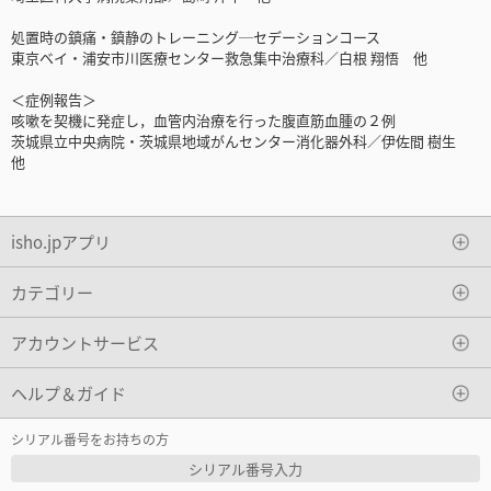
処置時の鎮痛・鎮静のトレーニング─セデーションコース
東京ベイ・浦安市川医療センター救急集中治療科／白根 翔悟 他
＜症例報告＞
咳嗽を契機に発症し，血管内治療を行った腹直筋血腫の２例
茨城県立中央病院・茨城県地域がんセンター消化器外科／伊佐間 樹生
他
isho.jpアプリ
カテゴリー
アカウントサービス
ヘルプ＆ガイド
シリアル番号をお持ちの方
シリアル番号入力