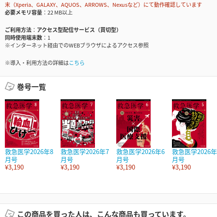
末（Xperia、GALAXY、AQUOS、ARROWS、Nexusなど）にて動作確認しています
必要メモリ容量
22 MB以上
ご利用方法
アクセス型配信サービス（買切型）
同時使用端末数
1
※インターネット経由でのWEBブラウザによるアクセス参照
※導入・利用方法の詳細は
こちら
巻号一覧
救急医学2026年8
救急医学2026年7
救急医学2026年6
救急医学2026年
月号
月号
月号
月号
¥3,190
¥3,190
¥3,190
¥3,190
この商品を買った人は、こんな商品も買っています。