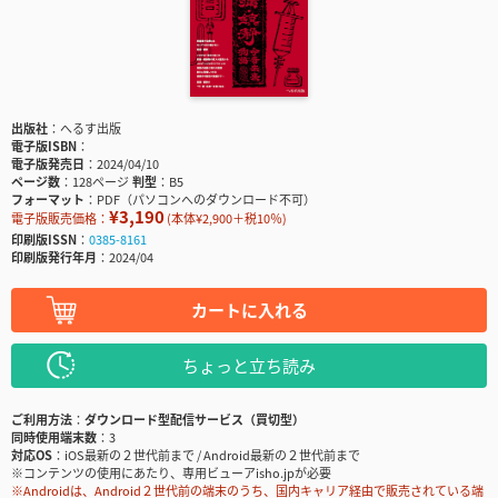
出版社
へるす出版
電子版ISBN
電子版発売日
2024/04/10
ページ数
128ページ
判型
B5
フォーマット
PDF（パソコンへのダウンロード不可）
¥3,190
電子版販売価格：
(本体¥2,900＋税10％)
印刷版ISSN
0385-8161
印刷版発行年月
2024/04
カートに入れる
ちょっと立ち読み
ご利用方法
ダウンロード型配信サービス（買切型）
同時使用端末数
3
対応OS
iOS最新の２世代前まで / Android最新の２世代前まで
※コンテンツの使用にあたり、専用ビューアisho.jpが必要
※Androidは、Android２世代前の端末のうち、国内キャリア経由で販売されている端