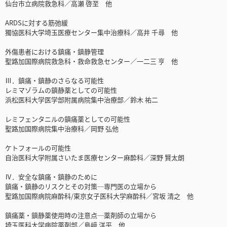
仙台市立病院救急科／高瀬 啓至 他
ARDSに対する筋弛緩
獨協医科大学埼玉医療センター集中治療科／高井 千尋 他
外傷患者における鎮痛・鎮静管理
聖路加国際病院救急科・救命救急センター／一二三 亨 他
Ⅲ．鎮痛・鎮静のさらなる可能性
レミマゾラムの鎮静薬としての可能性
浜松医科大学医学部附属病院集中治療部／鈴木 祐二
レミフェンタニルの鎮痛薬としての可能性
聖路加国際病院集中治療科／岡野 弘他
ケトフォールの可能性
自治医科大学附属さいたま医療センター麻酔科／深野 賢太朗
Ⅳ．安全な鎮痛・鎮静のために
鎮痛・鎮静のリスクとその対策─専門医の立場から
聖路加国際病院麻酔科/東京女子医科大学麻酔科／宮坂 清之 他
鎮痛薬・鎮静薬使用時の注意点─薬剤師の立場から
埼玉医科大学病院薬剤部／島﨑 洋平 他