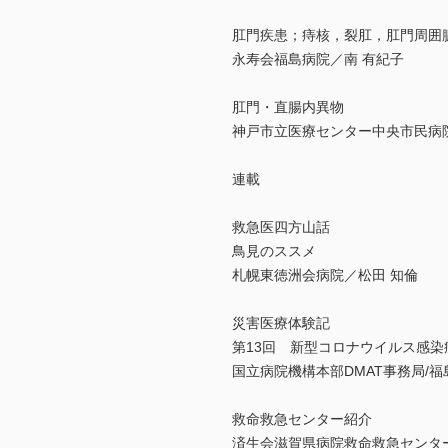
肛門疾患；痔核，裂肛，肛門周囲
永寿会福島病院／南 有紀子
肛門・直腸内異物
神戸市立医療センター中央市民病
連載
救急医四方山話
鳥見のススメ
札幌東徳洲会病院／松田 知倫
災害医療体験記
第13回 新型コロナウイルス感染
国立病院機構本部DMAT事務局/
救命救急センター紹介
済生会滋賀県病院救命救急センタ