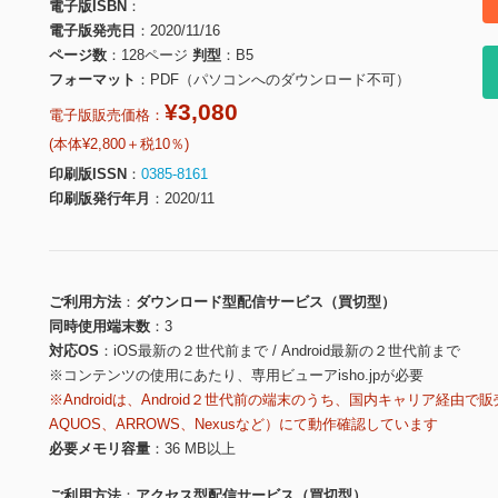
電子版ISBN
電子版発売日
2020/11/16
ページ数
128ページ
判型
B5
フォーマット
PDF（パソコンへのダウンロード不可）
¥3,080
電子版販売価格：
(本体¥2,800＋税10％)
印刷版ISSN
0385-8161
印刷版発行年月
2020/11
ご利用方法
ダウンロード型配信サービス（買切型）
同時使用端末数
3
対応OS
iOS最新の２世代前まで / Android最新の２世代前まで
※コンテンツの使用にあたり、専用ビューアisho.jpが必要
※Androidは、Android２世代前の端末のうち、国内キャリア経由で販
AQUOS、ARROWS、Nexusなど）にて動作確認しています
必要メモリ容量
36 MB以上
ご利用方法
アクセス型配信サービス（買切型）