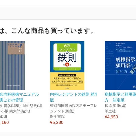
は、こんな商品も買っています。
合内科病棟マニュアル
内科レジデントの鉄則 第4
病棟指示と頻用
患ごとの管理
版
方 決定版
泉 貴彦(編集) 山田 悠史(編
聖路加国際病院内科チーフレ
松原 知康(編)
) 小坂 鎮太郎(編集)
ジデント(編集)
羊土社
EDSI
医学書院
¥4,950
,160
¥5,280