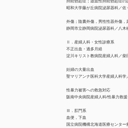
持続勃起症；虚血性持続勃起症の
昭和大学藤が丘病院泌尿器科／佐々
外傷；陰囊外傷，男性性器外傷，
静岡市立静岡病院泌尿器科／八木橋
Ⅱ．産婦人科・女性診療系
不正出血・過多月経
淀川キリスト教病院産婦人科／柴田
妊婦の大量出血
聖マリアンナ医科大学産婦人科学
性暴力被害への救急対応
阪南中央病院産婦人科/性暴力救援セ
Ⅲ．肛門系
血便，下血
国立病院機構北海道医療センター