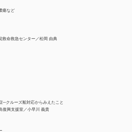
膿瘍など
院救命救急センター／松岡 由典
症─クルーズ船対応からみえたこと
福島復興支援室／小早川 義貴
ー