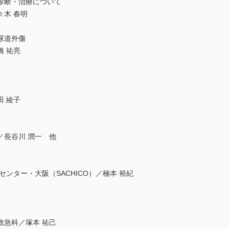
診断・治療について
木 春明
尿道外傷
 祐亮
 綾子
／長谷川 潤一 他
ンター・大阪（SACHICO）／楠本 裕紀
救急科／塚本 祐己