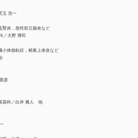
玉 浩一
盂腎炎，急性前立腺炎など
科／大野 博司
属小体捻転症，精巣上体炎など
治
憲彦
尿器科／白井 雅人 他
一