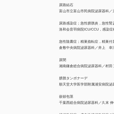
尿路結石
富山市立富山市民病院泌尿器科／児
尿路感染症；急性膀胱炎，急性腎
洛和会音羽病院ICU/CCU，感染症
急性陰囊症；精巣捻転症，精巣付
倉敷中央病院泌尿器科／井上 幸
尿閉
湘南鎌倉総合病院泌尿器科／村田 
膀胱タンポナーデ
順天堂大学医学部附属浦安病院泌
嵌頓包茎
千葉西総合病院泌尿器科／久末 伸