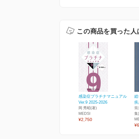
この商品を買った人
感染症プラチナマニュアル
総
Ver.9 2025-2026
疾
岡 秀昭(著)
筒
MEDSI
集
¥2,750
M
¥6