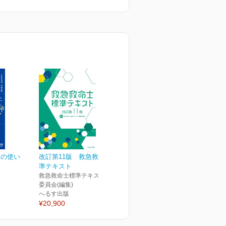
薬の使い
改訂第11版 救急救命士標
準テキスト
救急救命士標準テキスト編集
委員会(編集)
へるす出版
¥20,900