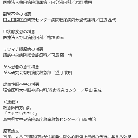
医療法人鎗田病院糖尿病・内分泌内科／岩岡 秀明
副腎不全の増悪
国立国際医療研究センター病院糖尿病内分泌代謝科／田辺 晶代
甲状腺疾患の増悪
医療法人野口病院内科／檜垣 直幸
リウマチ膠原病の増悪
諏訪中央病院総合診療科／司馬 熙 他
がん患者の急性増悪
がん研究会有明病院救急部／望月 俊明
虚血性脳卒中の増悪
獨協医科大学脳神経内科/救命救急センター／星山 栄成
＜連載＞
救急医四方山話
「させていただく」
島根県立中央病院高度救命救急センター／山森 祐治
原著論文
市民による早期除細動が住宅発生院外心肺停止患者の予後に与える効果