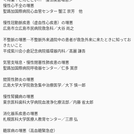
慢性心不全の増悪
聖路加国際病院心血管センター 蟹江 崇芳 他
慢性冠動脈疾患（虚血性心疾患）の増悪
広島市立広島市民病院救急科／大谷 尚之
不整脈の増悪─不整脈外来通院中の患者が救急外来に来たときに知ってお
きたいこと
平成紫川会小倉記念病院循環器内科／髙麗 謙吾
気管支喘息・慢性閉塞性肺疾患の増悪
聖路加国際病院呼吸器センター／仁多 寅彦
間質性肺炎の増悪
広島大学大学院救急集中治療医学／大下 慎一郎
慢性腎臓病の増悪
東京医科歯科大学病院血液浄化療法部／内藤 省太郎
消化器系疾患の増悪
札幌医科大学医療人教育センター／三原 弘
糖尿病の増悪（高血糖緊急症）