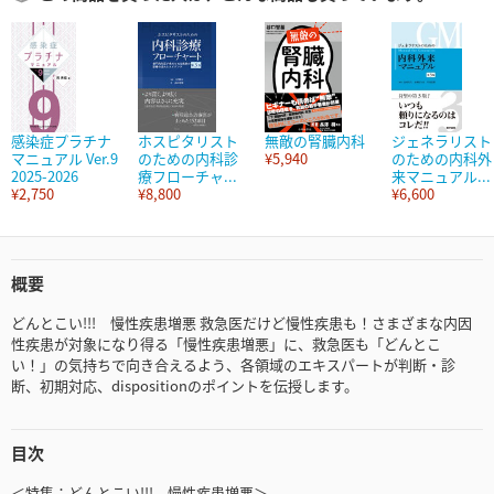
感染症プラチナ
ホスピタリスト
無敵の腎臓内科
ジェネラリスト
マニュアル Ver.9
のための内科診
¥5,940
のための内科外
2025-2026
療フローチャ...
来マニュアル...
¥2,750
¥8,800
¥6,600
概要
どんとこい!!! 慢性疾患増悪 救急医だけど慢性疾患も！さまざまな内因
性疾患が対象になり得る「慢性疾患増悪」に、救急医も「どんとこ
い！」の気持ちで向き合えるよう、各領域のエキスパートが判断・診
断、初期対応、dispositionのポイントを伝授します。
目次
＜特集：どんとこい!!! 慢性疾患増悪＞