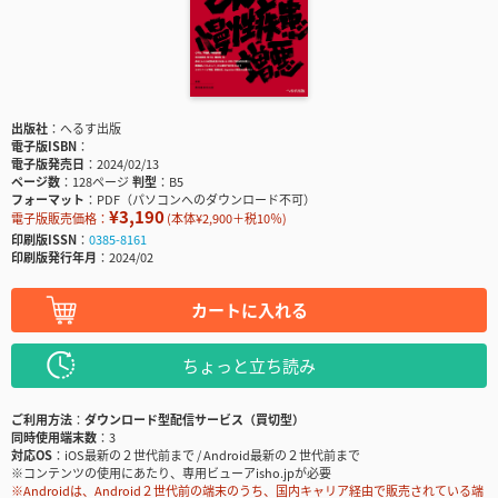
出版社
へるす出版
電子版ISBN
電子版発売日
2024/02/13
ページ数
128ページ
判型
B5
フォーマット
PDF（パソコンへのダウンロード不可）
¥3,190
電子版販売価格：
(本体¥2,900＋税10％)
印刷版ISSN
0385-8161
印刷版発行年月
2024/02
カートに入れる
ちょっと立ち読み
ご利用方法
ダウンロード型配信サービス（買切型）
同時使用端末数
3
対応OS
iOS最新の２世代前まで / Android最新の２世代前まで
※コンテンツの使用にあたり、専用ビューアisho.jpが必要
※Androidは、Android２世代前の端末のうち、国内キャリア経由で販売されている端