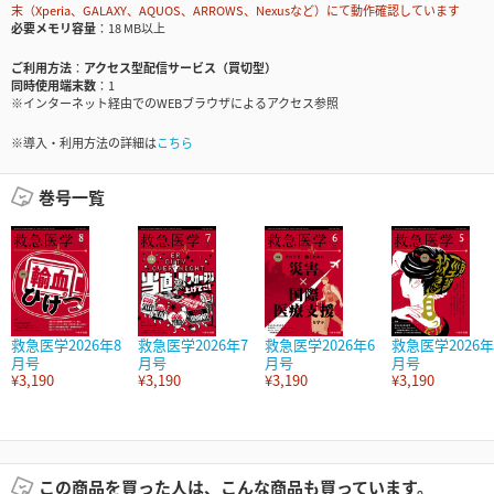
末（Xperia、GALAXY、AQUOS、ARROWS、Nexusなど）にて動作確認しています
必要メモリ容量
18 MB以上
ご利用方法
アクセス型配信サービス（買切型）
同時使用端末数
1
※インターネット経由でのWEBブラウザによるアクセス参照
※導入・利用方法の詳細は
こちら
巻号一覧
救急医学2026年8
救急医学2026年7
救急医学2026年6
救急医学2026年
月号
月号
月号
月号
¥3,190
¥3,190
¥3,190
¥3,190
この商品を買った人は、こんな商品も買っています。