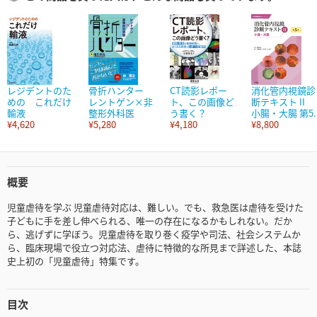
レジデントのた
骨折ハンター
CT読影レポー
消化管内視鏡診
めの これだけ
レントゲン×非
ト、この画像ど
断テキスト II
輸液
整形外科医
う書く？
小腸・大腸 第5..
¥4,620
¥5,280
¥4,180
¥8,800
概要
児童虐待を学ぶ 児童虐待対応は、難しい。でも、救急医は虐待を受けた
子どもに手を差し伸べられる、唯一の存在になるかもしれない。だか
ら、逃げずに学ぼう。児童虐待を取り巻く疫学や司法、社会システムか
ら、臨床現場で役立つ対応法、虐待に特徴的な所見まで詳述した、本誌
史上初の「児童虐待」特集です。
目次