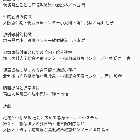
茨城県立こども病院救急集中治療科／本山 景一
性的虐待の特徴
大阪急性期・総合医療センター小児科・新生児科／丸山 朋子
放射線科的特徴
埼玉県立小児医療センター放射線科／小熊 栄二
児童虐待対策としての院内・院外連携
埼玉医科大学総合医療センター小児救命救急センター／小林 信吾 他
児童虐待に関する救急医療と地域の連携
北九州市立八幡病院小児救急・小児総合医療センター／西山 和孝
臓器提供と児童虐待
富山大学附属病院小児科／種市 尋宙
連載
地域とつながる 社会に広める 救急ツール・システム
第３回 救急タグの多言語・他言語対応など
大阪大学医学部附属病院高度救命救急センター／酒井 智彦