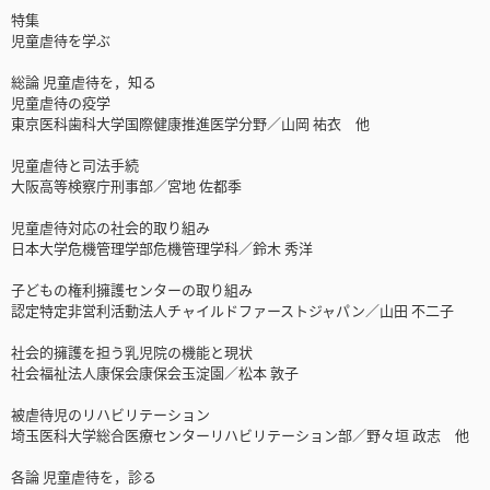
特集
児童虐待を学ぶ
総論 児童虐待を，知る
児童虐待の疫学
東京医科歯科大学国際健康推進医学分野／山岡 祐衣 他
児童虐待と司法手続
大阪高等検察庁刑事部／宮地 佐都季
児童虐待対応の社会的取り組み
日本大学危機管理学部危機管理学科／鈴木 秀洋
子どもの権利擁護センターの取り組み
認定特定非営利活動法人チャイルドファーストジャパン／山田 不二子
社会的擁護を担う乳児院の機能と現状
社会福祉法人康保会康保会玉淀園／松本 敦子
被虐待児のリハビリテーション
埼玉医科大学総合医療センターリハビリテーション部／野々垣 政志 他
各論 児童虐待を，診る