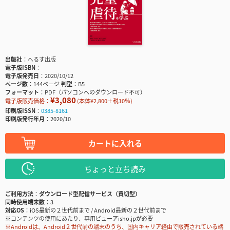
出版社
へるす出版
電子版ISBN
電子版発売日
2020/10/12
ページ数
144ページ
判型
B5
フォーマット
PDF（パソコンへのダウンロード不可）
¥3,080
電子版販売価格：
(本体¥2,800＋税10％)
印刷版ISSN
0385-8161
印刷版発行年月
2020/10
カートに入れる
ちょっと立ち読み
ご利用方法
ダウンロード型配信サービス（買切型）
同時使用端末数
3
対応OS
iOS最新の２世代前まで / Android最新の２世代前まで
※コンテンツの使用にあたり、専用ビューアisho.jpが必要
※Androidは、Android２世代前の端末のうち、国内キャリア経由で販売されている端