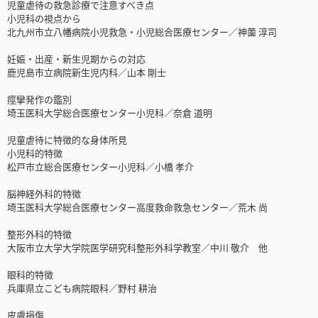
児童虐待の救急診療で注意すべき点
小児科の視点から
北九州市立八幡病院小児救急・小児総合医療センター／神薗 淳司
妊娠・出産・新生児期からの対応
鹿児島市立病院新生児内科／山本 剛士
痙攣発作の鑑別
埼玉医科大学総合医療センター小児科／奈倉 道明
児童虐待に特徴的な身体所見
小児科的特徴
松戸市立総合医療センター小児科／小橋 孝介
脳神経外科的特徴
埼玉医科大学総合医療センター高度救命救急センター／荒木 尚
整形外科的特徴
大阪市立大学大学院医学研究科整形外科学教室／中川 敬介 他
眼科的特徴
兵庫県立こども病院眼科／野村 耕治
皮膚損傷