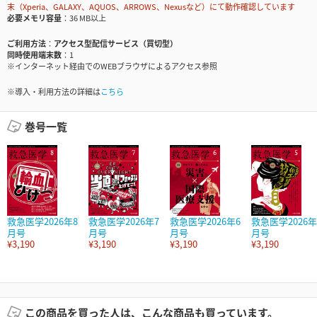
末（Xperia、GALAXY、AQUOS、ARROWS、Nexusなど）にて動作確認しています
必要メモリ容量
36 MB以上
ご利用方法
アクセス型配信サービス（買切型）
同時使用端末数
1
※インターネット経由でのWEBブラウザによるアクセス参照
※導入・利用方法の詳細は
こちら
巻号一覧
救急医学2026年8
救急医学2026年7
救急医学2026年6
救急医学2026年
月号
月号
月号
月号
¥3,190
¥3,190
¥3,190
¥3,190
この商品を買った人は、こんな商品も買っています。