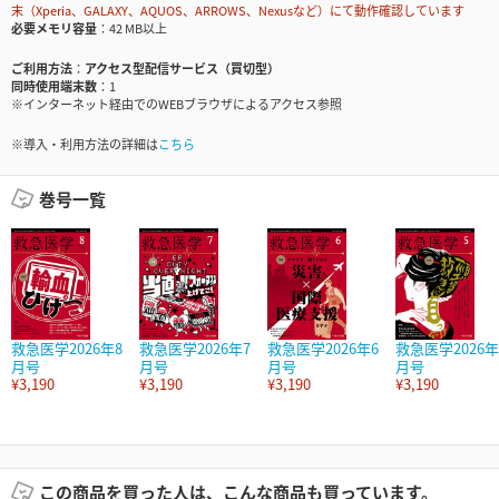
末（Xperia、GALAXY、AQUOS、ARROWS、Nexusなど）にて動作確認しています
必要メモリ容量
42 MB以上
ご利用方法
アクセス型配信サービス（買切型）
同時使用端末数
1
※インターネット経由でのWEBブラウザによるアクセス参照
※導入・利用方法の詳細は
こちら
巻号一覧
救急医学2026年8
救急医学2026年7
救急医学2026年6
救急医学2026年
月号
月号
月号
月号
¥3,190
¥3,190
¥3,190
¥3,190
この商品を買った人は、こんな商品も買っています。