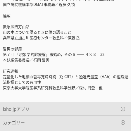
国立病院機構本部DMAT事務局／近藤 久禎
連載
救急医四方山話
山の本について語るときに僕の語ること
兵庫県立加古川医療センター救急科／伊藤 岳
哲男の部屋
第７回 「現象学的診療論」事始め，その６ ―― ４×８＝32
本誌編集委員長／行岡 哲男
研究速報
定量化した毛細血管再充満時間（Q-CRT）と透過光量差（ΔAb）の組織灌
流指標としての有用性
東京大学大学院医学系研究科救急科学分野／森村 尚登 他
isho.jpアプリ
カテゴリー