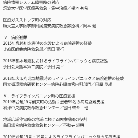
病院情報システム障害時の対応
筑波大学医学医療系救急・集中治療／榎本 有希
医療ガスストップ時の対応
順天堂大学医学部附属浦安病院救急診療科／岡本 健
Ⅳ．病院避難
2015年鬼怒川水害時の水没による病院避難の経験
きぬ医師会病院救急部／柴田 智行
2016年熊本地震におけるライフラインパニックと病院避難
永田会東熊本第二病院／永田 晃平
2018年大阪府北部地震時のライフラインパニックと病院避難の経験
国立循環器病研究センター病院心臓血管内科部門／田原 良雄
Ⅴ．ライフラインパニック時の医療支援
2019年台風15号到来時の活動；患者99名の病院避難支援
君津中央病院救命救急センター／富田 啓介 他
地域広域停電時の地域における医療機関の役割
亀田総合病院救命救急センター／不動寺 純明
2019年台風15号・19号によるライフラインパニック時の医療支援