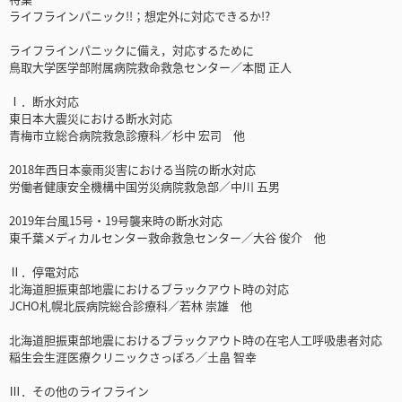
ライフラインパニック!!；想定外に対応できるか!?
ライフラインパニックに備え，対応するために
鳥取大学医学部附属病院救命救急センター／本間 正人
Ⅰ．断水対応
東日本大震災における断水対応
青梅市立総合病院救急診療科／杉中 宏司 他
2018年西日本豪雨災害における当院の断水対応
労働者健康安全機構中国労災病院救急部／中川 五男
2019年台風15号・19号襲来時の断水対応
東千葉メディカルセンター救命救急センター／大谷 俊介 他
Ⅱ．停電対応
北海道胆振東部地震におけるブラックアウト時の対応
JCHO札幌北辰病院総合診療科／若林 崇雄 他
北海道胆振東部地震におけるブラックアウト時の在宅人工呼吸患者対応
稲生会生涯医療クリニックさっぽろ／土畠 智幸
Ⅲ．その他のライフライン