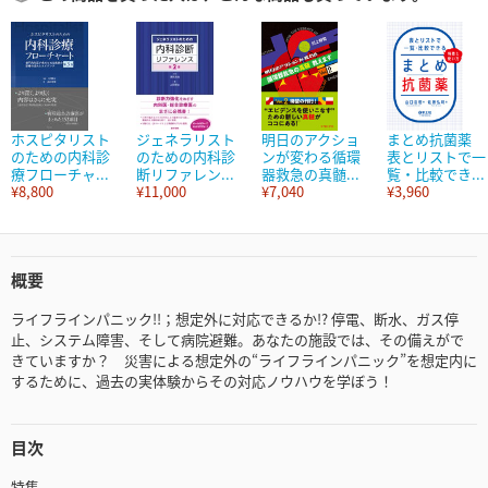
ホスピタリスト
ジェネラリスト
明日のアクショ
まとめ抗菌薬
のための内科診
のための内科診
ンが変わる循環
表とリストで一
療フローチャ...
断リファレン...
器救急の真髄...
覧・比較でき...
¥8,800
¥11,000
¥7,040
¥3,960
概要
ライフラインパニック!!；想定外に対応できるか!? 停電、断水、ガス停
止、システム障害、そして病院避難。あなたの施設では、その備えがで
きていますか？ 災害による想定外の“ライフラインパニック”を想定内に
するために、過去の実体験からその対応ノウハウを学ぼう！
目次
特集