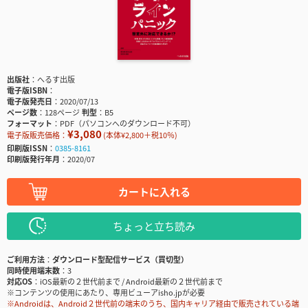
出版社
へるす出版
電子版ISBN
電子版発売日
2020/07/13
ページ数
128ページ
判型
B5
フォーマット
PDF（パソコンへのダウンロード不可）
¥3,080
電子版販売価格：
(本体¥2,800＋税10％)
印刷版ISSN
0385-8161
印刷版発行年月
2020/07
カートに入れる
ちょっと立ち読み
ご利用方法
ダウンロード型配信サービス（買切型）
同時使用端末数
3
対応OS
iOS最新の２世代前まで / Android最新の２世代前まで
※コンテンツの使用にあたり、専用ビューアisho.jpが必要
※Androidは、Android２世代前の端末のうち、国内キャリア経由で販売されている端