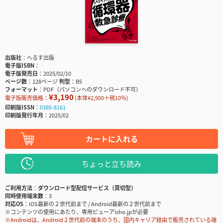
出版社
へるす出版
電子版ISBN
電子版発売日
2025/02/10
ページ数
128ページ
判型
B5
フォーマット
PDF（パソコンへのダウンロード不可）
¥3,190
電子版販売価格：
(本体¥2,900＋税10％)
印刷版ISSN
0385-8161
印刷版発行年月
2025/02
カートに入れる
ちょっと立ち読み
ご利用方法
ダウンロード型配信サービス（買切型）
同時使用端末数
3
対応OS
iOS最新の２世代前まで / Android最新の２世代前まで
※コンテンツの使用にあたり、専用ビューアisho.jpが必要
※Androidは、Android２世代前の端末のうち、国内キャリア経由で販売されている端