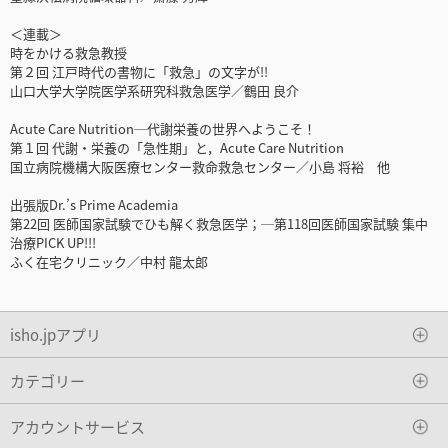
＜連載＞
時をかける救急教授
第２回 江戸時代の書物に「救急」の文字が!!
山口大学大学院医学系研究科救急医学／鶴田 良介
Acute Care Nutrition─代謝栄養の世界へようこそ！
第１回 代謝・栄養の「急性期」と，Acute Care Nutrition
国立病院機構大阪医療センター救命救急センター／小島 将裕 他
出張版Dr.’s Prime Academia
第22回 医師国家試験でひも解く救急医学；─第118回医師国家試験 集中
治療PICK UP!!!
ふく在宅クリニック／中村 龍太郎
isho.jpアプリ
カテゴリー
アカウントサービス