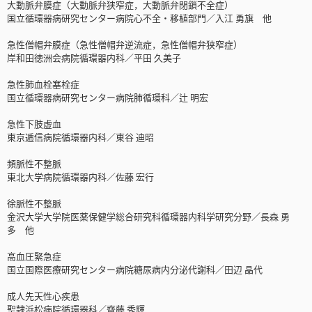
大動脈弁膜症（大動脈弁狭窄症，大動脈弁閉鎖不全症）
国立循環器病研究センター病院心不全・移植部門／入江 勇旗 他
急性僧帽弁膜症（急性僧帽弁逆流症，急性僧帽弁狭窄症）
岸和田徳洲会病院循環器内科／平田 久美子
急性肺血栓塞栓症
国立循環器病研究センター病院肺循環科／辻 明宏
急性下肢虚血
東京逓信病院循環器内科／東谷 迪昭
頻脈性不整脈
東北大学病院循環器内科／佐藤 宏行
徐脈性不整脈
金沢大学大学院医薬保健学総合研究科循環器内科学研究分野／長森 勇
多 他
高血圧緊急症
国立国際医療研究センター病院糖尿病内分泌代謝科／田辺 晶代
成人先天性心疾患
聖隷浜松病院循環器科／齋藤 秀輝