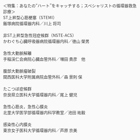
＜特集：あなたの“ハート”をキャッチする；スペシャリストの循環器救急
診療＞
ST上昇型心筋梗塞（STEMI）
飯塚病院循環器内科／川上 将司
非ST上昇型急性冠症候群（NSTE-ACS）
かわぐち心臓呼吸器病院循環器内科／徳山 榮男
急性大動脈解離
手稲渓仁会病院心臓血管外科／増田 貴彦 他
腹部大動脈瘤破裂
関西医科大学附属病院血管外科／森 景則 保
たこつぼ症候群
奈良県立医科大学循環器内科／尾上 健児
急性心筋炎，急性心膜炎
北里大学医学部循環器内科学教室／池田 祐毅
感染性心内膜炎
東京女子医科大学循環器内科／芦原 京美