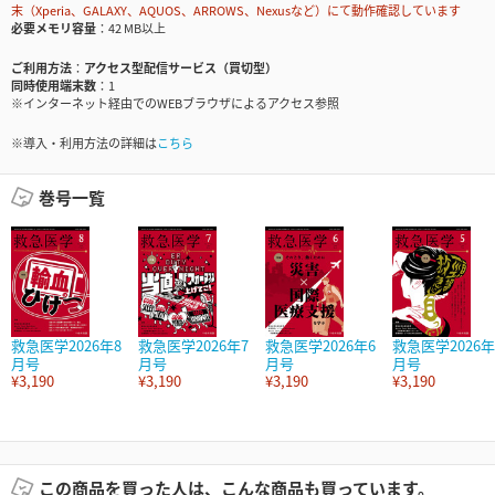
末（Xperia、GALAXY、AQUOS、ARROWS、Nexusなど）にて動作確認しています
必要メモリ容量
42 MB以上
ご利用方法
アクセス型配信サービス（買切型）
同時使用端末数
1
※インターネット経由でのWEBブラウザによるアクセス参照
※導入・利用方法の詳細は
こちら
巻号一覧
救急医学2026年8
救急医学2026年7
救急医学2026年6
救急医学2026年
月号
月号
月号
月号
¥3,190
¥3,190
¥3,190
¥3,190
この商品を買った人は、こんな商品も買っています。