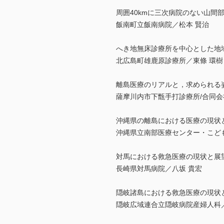
周囲40kmに三次病院のない山間
飯南町立飯南病院／松本 賢治
へき地無床診療所を中心とした地
北広島町雄鹿原診療所／東條 環樹
離島医療のリアルと，求められる
薩摩川内市下甑手打診療所/合同会
沖縄県の離島における医療の現状
沖縄県立南部医療センター・こど
対馬における救急医療の現状と展
長崎県対馬病院／八坂 貴宏
隠岐諸島における救急医療の現状
隠岐広域連合立隠岐病院産婦人科