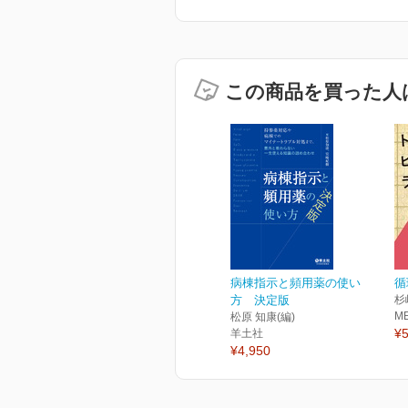
この商品を買った人
病棟指示と頻用薬の使い
循
方 決定版
杉
M
松原 知康(編)
¥5
羊土社
¥4,950