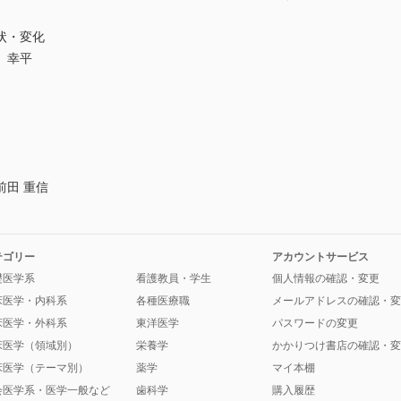
状・変化
 幸平
田 重信
テゴリー
アカウントサービス
礎医学系
看護教員・学生
個人情報の確認・変更
床医学・内科系
各種医療職
メールアドレスの確認・変
床医学・外科系
東洋医学
パスワードの変更
床医学（領域別）
栄養学
かかりつけ書店の確認・変
床医学（テーマ別）
薬学
マイ本棚
会医学系・医学一般など
歯科学
購入履歴