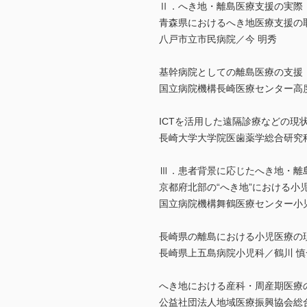
Ⅱ．へき地・離島医療支援の実際
青森県におけるへき地医療支援の
八戸市立市民病院／今 明秀
基幹病院としての離島医療の支援
国立病院機構長崎医療センター高
ICTを活用した遠隔診療などの現
長崎大学大学院医歯薬学総合研究
Ⅲ．患者背景に応じたへき地・離
京都府北部の“へき地”における小
国立病院機構舞鶴医療センター小
長崎県の離島における小児医療の
長崎県上五島病院小児科／鶴川 慎
へき地における産科・周産期医療
公益社団法人地域医療振興協会総