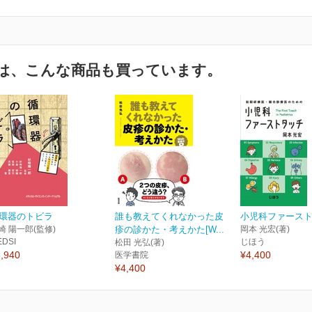
は、こんな商品も買っています。
環器のトビラ
誰も教えてくれなかった皮
小児科ファース
崎 陽一郎(監修)
疹の診かた・考えかた[W...
岡本 光宏(著)
EDSI
じほう
松田 光弘(著)
,940
¥4,400
医学書院
¥4,400