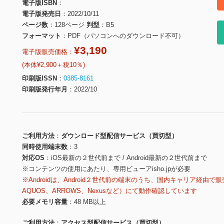
電子版ISBN
電子版発売日
2022/10/11
ページ数
128ページ
判型
B5
フォーマット
PDF（パソコンへのダウンロード不可）
¥3,190
電子版販売価格：
(本体¥2,900＋税10％)
印刷版ISSN
0385-8161
印刷版発行年月
2022/10
ご利用方法
ダウンロード型配信サービス（買切型）
同時使用端末数
3
対応OS
iOS最新の２世代前まで / Android最新の２世代前まで
※コンテンツの使用にあたり、専用ビューアisho.jpが必要
※Androidは、Android２世代前の端末のうち、国内キャリア経由で販
AQUOS、ARROWS、Nexusなど）にて動作確認しています
必要メモリ容量
48 MB以上
ご利用方法
アクセス型配信サービス（買切型）