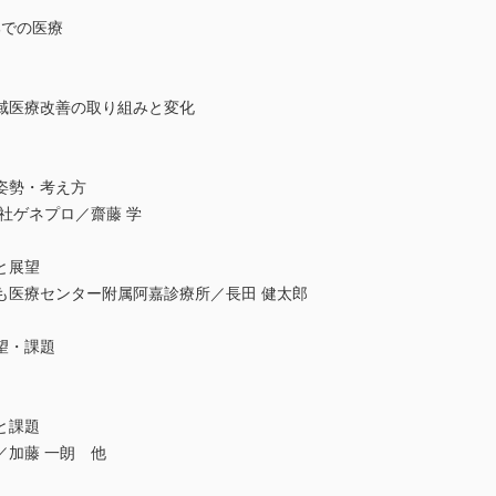
部での医療
域医療改善の取り組みと変化
姿勢・考え方
社ゲネプロ／齋藤 学
と展望
も医療センター附属阿嘉診療所／長田 健太郎
望・課題
と課題
／加藤 一朗 他