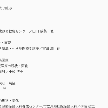
取り組み
度救命救急センター／山田 成美 他
状・展望
科離島・へき地医療学講座／宮田 潤 他
島医療
児医療の現状・変化
児科／小松 博史
現状・展望
一郎
の現状・変化
合診療産婦人科養成センター/市立恵那病院産婦人科／伊藤 雄二