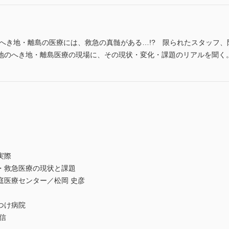
 へき地・離島の医療には、救急の真髄がある…!? 限られたスタッフ
地のへき地・離島医療の現場に、その現状・変化・課題のリアルを聞く
実際
・救急医療の現状と課題
庭医療センター／松岡 史彦
つけ病院
信