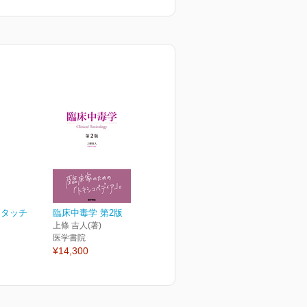
トタッチ
臨床中毒学 第2版
上條 吉人(著)
医学書院
¥14,300