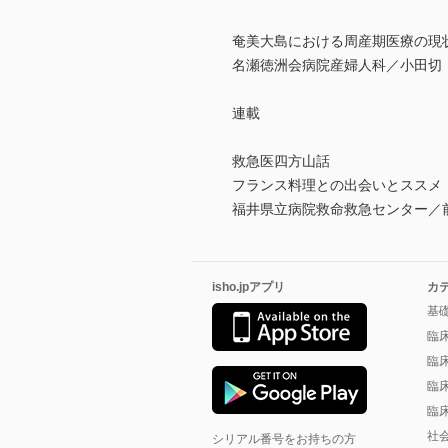
奄美大島における周産期医療の現
名瀬徳洲会病院産婦人科／小田切
連載
救急医四方山話
フランス料理との出会いとススメ
福井県立病院救命救急センター／前
isho.jpアプリ
カ
基
臨
臨
臨
臨
社
シリアル番号をお持ちの方